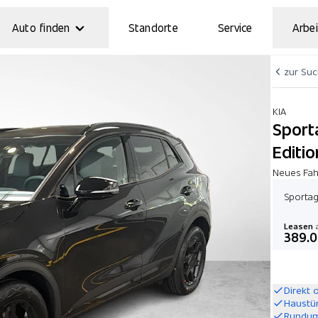
Auto finden
Standorte
Service
Arbei
zur Su
KIA
Sport
Editio
Neues Fahr
Sportag
Leasen
a
389.
Direkt 
Haustü
Rundum