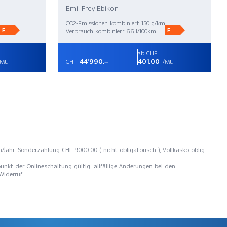
Emil Frey Ebikon
CO2-Emissionen kombiniert 150 g/km
F
F
Verbrauch kombiniert 6.6 l/100km
ab CHF
44'990.–
401.00
Mt.
CHF
/Mt.
/Jahr, Sonderzahlung CHF 9000.00 ( nicht obligatorisch ), Vollkasko oblig.
unkt der Onlineschaltung gültig, allfällige Änderungen bei den
Widerruf.