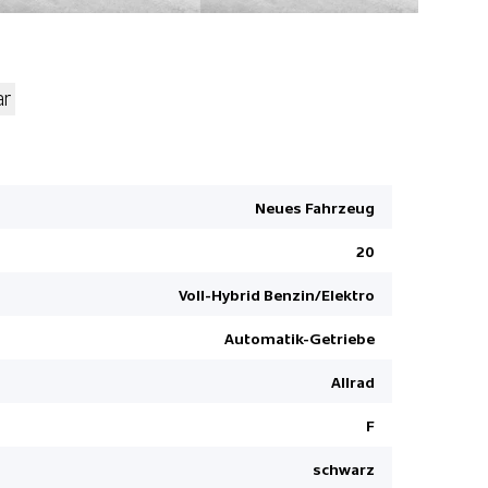
ar
Autobahn-
Autonomer
Neues Fahrzeug
Nebelsche
USB-Ansch
20
Rückfahrk
Voll-Hybrid Benzin/Elektro
Zwei Zone
Automatik-Getriebe
Wireless C
HSA Bergan
Allrad
Fahrersitz
F
Bluetooth 
schwarz
Park-Dista