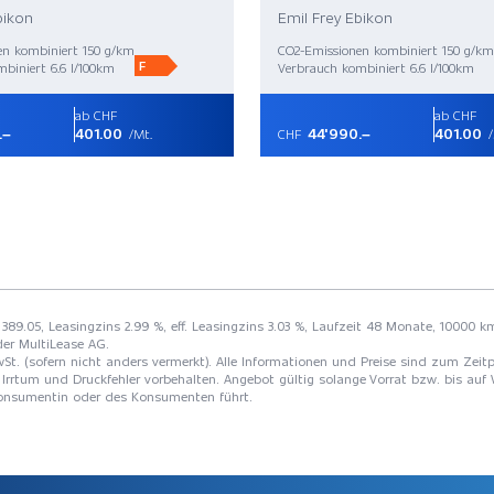
bikon
Emil Frey Ebikon
en kombiniert 150 g/km
CO2-Emissionen kombiniert 150 g/km
F
biniert 6.6 l/100km
Verbrauch kombiniert 6.6 l/100km
ab CHF
ab CHF
.–
401.00
44'990.–
401.00
/Mt.
CHF
/
 389.05, Leasingzins 2.99 %, eff. Leasingzins 3.03 %, Laufzeit 48 Monate, 10000 km
der MultiLease AG.
St. (sofern nicht anders vermerkt). Alle Informationen und Preise sind zum Zeitp
Irrtum und Druckfehler vorbehalten. Angebot gültig solange Vorrat bzw. bis auf 
 Konsumentin oder des Konsumenten führt.