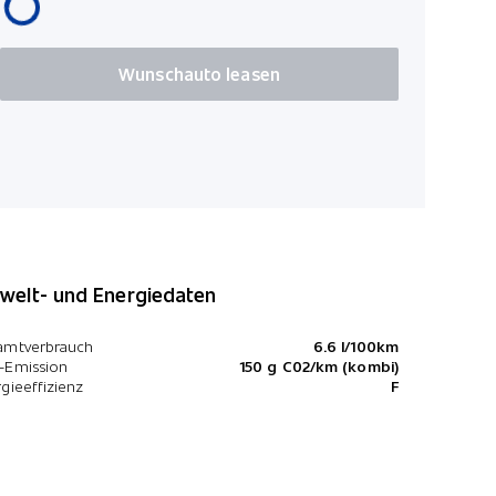
Wunschauto leasen
elt- und Energiedaten
amtverbrauch
6.6 l/100km
-Emission
150 g C02/km (kombi)
gieeffizienz
F