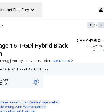
ten bei Emil Frey
che
CHF 44'990.–
age 1.6 T-GDi Hybrid Black
CHF 47'070.–
Neupreis
n
zeug | Voll-Hybrid Benzin/Elektro
Alle Details
e 1.6 T-GDi Hybrid Black Edition
b CHF
00
/Mt.
Angebot zusammenstellen
online leasen oder Kaufanfrage stellen
rlieferung zum Wunschtermin
-Sorglos mit Emil Frey