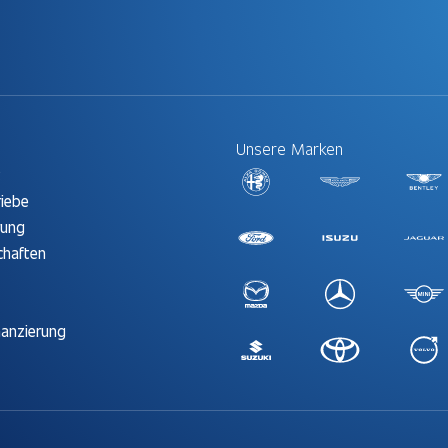
Unsere Marken
t
riebe
rung
chaften
nanzierung