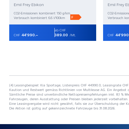
Emil Frey Ebikon
Emil Frey E
CO2-Emissionen kombiniert 150 g/km
CO2-Emission
F
Verbrauch kombiniert 6.6 l/100km
Verbrauch kom
ab CHF
44'990.–
389.00
44'990
CHF
/Mt.
CHF
(4) Leasingbeispiel: Kia Sportage, Listenpreis CHF 44990.0, Leasingrate CHF
Kaution und Restwert gemäss Richtlinien von Multilease AG. Ein Angebot 
Sämtliche Preise sind unverbindliche Nettopreisempfehlungen inkl. 8,1 % Mw
Fahrzeugen, deren Ausstattung oder Preisen bleiben jederzeit vorbehalten. 
Eine Leasingvergabe wird nicht gewährt, falls sie zur Überschuldung der
Die Aktion ist gültig auf gekennzeichnete Fahrzeuge bis 31.08.2026.