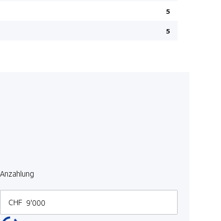
Keine Gewä
5
Beifahrers
5
Reifendru
Spurhaltea
Sitzheizun
Park-Dista
Lederlenkr
Ambienteb
Heckklappe
Kopfairbag
Mittelarm
Anzahlung
Garantie 7
Privacy-Ve
CHF
Lenkradhe
Rücksitze 