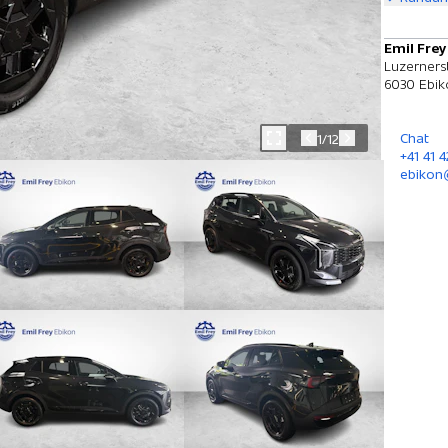
Emil Frey
Luzernerst
6030 Ebik
Chat
1/12
+41 41 
ebikon