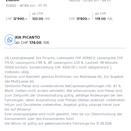
10/2022 - 36'000 km - 67 PS
ab CHF
ab CHF
CHF
12'990.–
103.00
/Mt.
CHF
13'800.–
119.00
/Mt.
KIA PICANTO
Probefahrt
ab CHF
174.00
/Mt.
(4) Leasingbeispiel: Kia Picanto, Listenpreis CHF 20990.0, Leasingrate CHF
173.55, Leasingzins 2.99 %, eff. Leasingzins 3.03 %, Laufzeit 48 Monate,
10000 km/Jahr, Sonderzahlung CHF 4000.00 ( nicht obligatorisch ),
Vollkasko oblig.
Kaution und Restwert gemäss Richtlinien von Multilease AG. Ein Angebot
der MultiLease AG.
Sämtliche Preise sind unverbindliche Nettopreisempfehlungen inkl. 8,1 %
MwSt. (sofern nicht anders vermerkt). Alle Informationen und Preise sind
zum Zeitpunkt der Onlineschaltung gültig, allfällige Änderungen bei den
Fahrzeugen, deren Ausstattung oder Preisen bleiben jederzeit vorbehalten.
Irrtum und Druckfehler vorbehalten. Angebot gültig solange Vorrat bzw.
bis auf Widerruf.
Eine Leasingvergabe wird nicht gewährt, falls sie zur Überschuldung der
Konsumentin oder des Konsumenten führt.
Die Aktion ist gültig auf gekennzeichnete Fahrzeuge bis 31.08.2026.