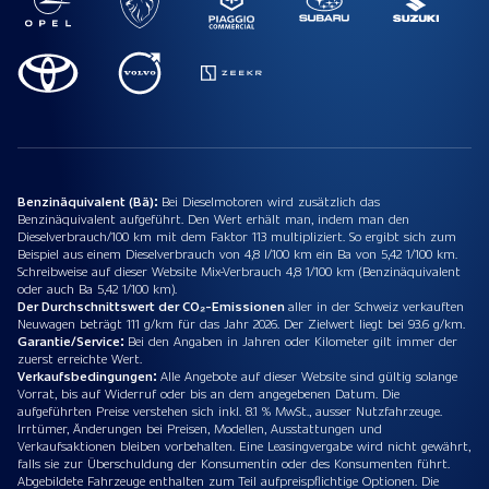
Benzinäquivalent (Bä):
Bei Dieselmotoren wird zusätzlich das
Benzinäquivalent aufgeführt. Den Wert erhält man, indem man den
Dieselverbrauch/100 km mit dem Faktor 113 multipliziert. So ergibt sich zum
Beispiel aus einem Dieselverbrauch von 4,8 l/100 km ein Ba von 5,42 1/100 km.
Schreibweise auf dieser Website Mix-Verbrauch 4,8 1/100 km (Benzinäquivalent
oder auch Ba 5,42 1/100 km).
Der Durchschnittswert der CO₂-Emissionen
aller in der Schweiz verkauften
Neuwagen beträgt 111 g/km für das Jahr 2026. Der Zielwert liegt bei 93.6 g/km.
Garantie/Service:
Bei den Angaben in Jahren oder Kilometer gilt immer der
zuerst erreichte Wert.
Verkaufsbedingungen:
Alle Angebote auf dieser Website sind gültig solange
Vorrat, bis auf Widerruf oder bis an dem angegebenen Datum. Die
aufgeführten Preise verstehen sich inkl. 8.1 % MwSt., ausser Nutzfahrzeuge.
Irrtümer, Änderungen bei Preisen, Modellen, Ausstattungen und
Verkaufsaktionen bleiben vorbehalten. Eine Leasingvergabe wird nicht gewährt,
falls sie zur Überschuldung der Konsumentin oder des Konsumenten führt.
Abgebildete Fahrzeuge enthalten zum Teil aufpreispflichtige Optionen. Die