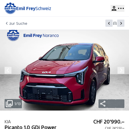
Emil Frey
Schweiz
zur Suche
1/13
CHF 20'990.–
KIA
Picanto 1.0 GDi Power
CHF 24'550.–