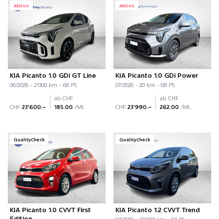
Aktion
Aktion
KIA Picanto 1.0 GDi GT Line
KIA Picanto 1.0 GDi Power
06/2026 - 2'000 km - 68 PS
07/2026 - 20 km - 68 PS
ab CHF
ab CHF
CHF
23'600.–
185.00
/Mt.
CHF
23'990.–
262.00
/Mt.
QualityCheck
QualityCheck
KIA Picanto 1.0 CVVT First
KIA Picanto 1.2 CVVT Trend
Edition
04/2019 - 35'000 km - 84 PS