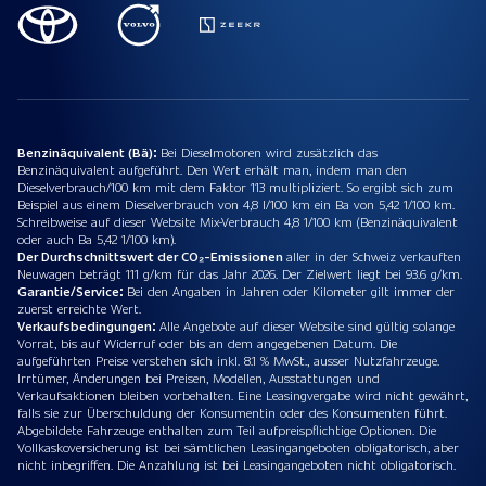
Benzinäquivalent (Bä):
Bei Dieselmotoren wird zusätzlich das
Benzinäquivalent aufgeführt. Den Wert erhält man, indem man den
Dieselverbrauch/100 km mit dem Faktor 113 multipliziert. So ergibt sich zum
Beispiel aus einem Dieselverbrauch von 4,8 l/100 km ein Ba von 5,42 1/100 km.
Schreibweise auf dieser Website Mix-Verbrauch 4,8 1/100 km (Benzinäquivalent
oder auch Ba 5,42 1/100 km).
Der Durchschnittswert der CO₂-Emissionen
aller in der Schweiz verkauften
Neuwagen beträgt 111 g/km für das Jahr 2026. Der Zielwert liegt bei 93.6 g/km.
Garantie/Service:
Bei den Angaben in Jahren oder Kilometer gilt immer der
zuerst erreichte Wert.
Verkaufsbedingungen:
Alle Angebote auf dieser Website sind gültig solange
Vorrat, bis auf Widerruf oder bis an dem angegebenen Datum. Die
aufgeführten Preise verstehen sich inkl. 8.1 % MwSt., ausser Nutzfahrzeuge.
Irrtümer, Änderungen bei Preisen, Modellen, Ausstattungen und
Verkaufsaktionen bleiben vorbehalten. Eine Leasingvergabe wird nicht gewährt,
falls sie zur Überschuldung der Konsumentin oder des Konsumenten führt.
Abgebildete Fahrzeuge enthalten zum Teil aufpreispflichtige Optionen. Die
Vollkaskoversicherung ist bei sämtlichen Leasingangeboten obligatorisch, aber
nicht inbegriffen. Die Anzahlung ist bei Leasingangeboten nicht obligatorisch.