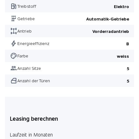
Treibstoff
Elektro
Getriebe
Automatik-Getriebe
Antrieb
Vorderradantrieb
Energieeffizienz
B
Farbe
weiss
Anzahl Sitze
5
Anzahl der Türen
5
Leasing berechnen
Laufzeit in Monaten