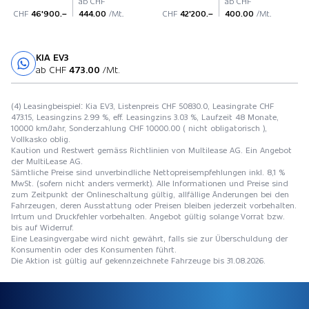
ab CHF
ab CHF
CHF
46'900.–
444.00
/Mt.
CHF
42'200.–
400.00
/Mt.
KIA EV3
Probefahrt
ab CHF
473.00
/Mt.
(4) Leasingbeispiel: Kia EV3, Listenpreis CHF 50830.0, Leasingrate CHF
473.15, Leasingzins 2.99 %, eff. Leasingzins 3.03 %, Laufzeit 48 Monate,
10000 km/Jahr, Sonderzahlung CHF 10000.00 ( nicht obligatorisch ),
Vollkasko oblig.
Kaution und Restwert gemäss Richtlinien von Multilease AG. Ein Angebot
der MultiLease AG.
Sämtliche Preise sind unverbindliche Nettopreisempfehlungen inkl. 8,1 %
MwSt. (sofern nicht anders vermerkt). Alle Informationen und Preise sind
zum Zeitpunkt der Onlineschaltung gültig, allfällige Änderungen bei den
Fahrzeugen, deren Ausstattung oder Preisen bleiben jederzeit vorbehalten.
Irrtum und Druckfehler vorbehalten. Angebot gültig solange Vorrat bzw.
bis auf Widerruf.
Eine Leasingvergabe wird nicht gewährt, falls sie zur Überschuldung der
Konsumentin oder des Konsumenten führt.
Die Aktion ist gültig auf gekennzeichnete Fahrzeuge bis 31.08.2026.