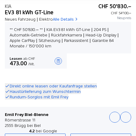
CHF 50'830.–
KIA
EV3 81 kWh GT-Line
CHF 54'100.–
Neupreis
Neues Fahrzeug | Elektro
Alle Details
** CHF 50'830.– ** | KIA EV3 81 kWh GT-Line | 204 PS |
Automatik-Getriebe | Rückfahrkamera | Head-Up Display |
Apple CarPlay | Sitzheizung | Parkassistent | Garantie 84
Monate / 150'000 km
Leasen
ab CHF
473.00
/Mt.
Angebot zusammenstellen
Direkt online leasen oder Kaufanfrage stellen
Haustürlieferung zum Wunschtermin
Rundum-Sorglos mit Emil Frey
Emil Frey Biel-Bienne
Römerstrasse 11
2555 Brügg bei Biel
4.2
bei Google