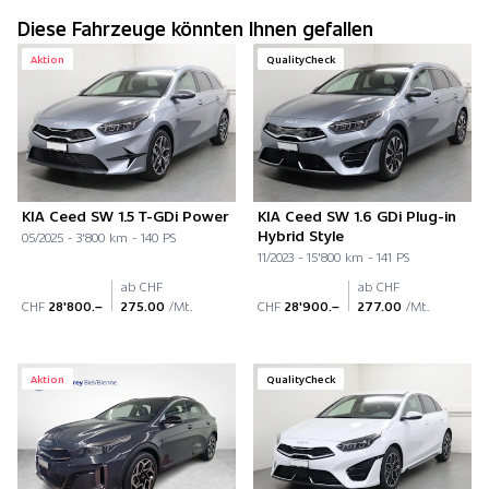
Diese Fahrzeuge könnten Ihnen gefallen
Aktion
QualityCheck
KIA Ceed SW 1.5 T-GDi Power
KIA Ceed SW 1.6 GDi Plug-in
Hybrid Style
05/2025 - 3'800 km - 140 PS
11/2023 - 15'800 km - 141 PS
ab CHF
ab CHF
CHF
28'800.–
275.00
/Mt.
CHF
28'900.–
277.00
/Mt.
Aktion
QualityCheck