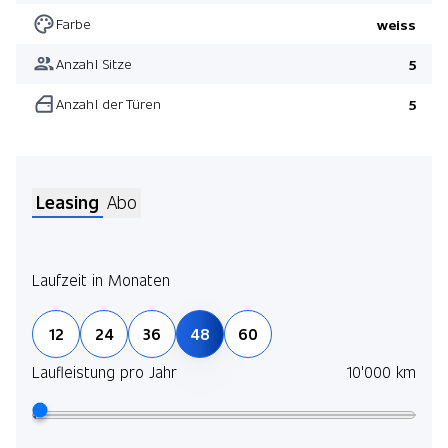
Farbe
weiss
Anzahl Sitze
5
Anzahl der Türen
5
Leasing
Abo
Laufzeit in Monaten
Jetz
12
24
36
48
60
und 
selb
Laufleistung pro Jahr
10'000 km
Mehr