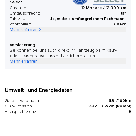
Select.
*Preis
Garantie:
12 Monate / 12'000 km
Umtauschrecht:
Ja*
Fahrzeug
Ja, mittels umfangreichem Fachmann-
kontrolliert:
Check
Mehr erfahren
Versicherung
Sie können bei uns auch direkt Ihr Fahrzeug beim Kauf-
oder Leasingsabschluss mitversichern lassen.
Mehr erfahren
Umwelt- und Energiedaten
Gesamtverbrauch
6.3 l/100km
CO2-Emission
143 g C02/km (kombi)
Energieeffizienz
E