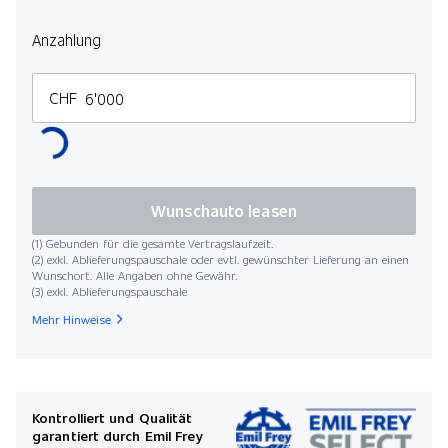
Lauf
Anzahlung
CHF
Kilo
Wunschauto leasen
(1) Gebunden für die gesamte Vertragslaufzeit.
(2) exkl. Ablieferungspauschale oder evtl. gewünschter Lieferung an einen
Wunschort. Alle Angaben ohne Gewähr.
(3) exkl. Ablieferungspauschale
Startdat
Mehr Hinweise
Mona
Kontrolliert und Qualität
garantiert durch Emil Frey