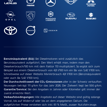
Benzinäquivalent (Bä):
Bei Dieselmotoren wird zusätzlich das
Benzinäquivalent aufgeführt. Den Wert erhält man, indem man den
Dieselverbrauch/100 km mit dem Faktor 113 multipliziert. So ergibt sich zum
Beispiel aus einem Dieselverbrauch von 4,8 l/100 km ein Ba von 5,42 1/100 km.
Schreibweise auf dieser Website Mix-Verbrauch 4,8 1/100 km (Benzinäquivalent
oder auch Ba 5,42 1/100 km).
Der Durchschnittswert der CO₂-Emissionen
aller in der Schweiz verkauften
Neuwagen beträgt 111 g/km für das Jahr 2026. Der Zielwert liegt bei 93.6 g/km.
Garantie/Service:
Bei den Angaben in Jahren oder Kilometer gilt immer der
zuerst erreichte Wert.
Verkaufsbedingungen:
Alle Angebote auf dieser Website sind gültig solange
Vorrat, bis auf Widerruf oder bis an dem angegebenen Datum. Die
aufgeführten Preise verstehen sich inkl. 8.1 % MwSt., ausser Nutzfahrzeuge.