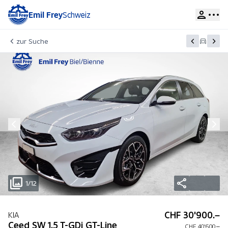
Emil Frey
Schweiz
zur Suche
1/12
CHF 30'900.–
KIA
Ceed SW 1.5 T-GDi GT-Line
CHF 40'600.–