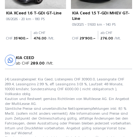
KIA XCeed 1.6 T-GDi GT-Line
KIA Ceed 1.5 T-GDi MHEV GT-
Line
06/2026 - 20 km - 180 PS
09/2025 - 5'600 km - 140 PS
ab CHF
ab CHF
CHF
35'400.–
476.00
/Mt.
CHF
29'900.–
276.00
/Mt.
KIA CEED
Probefahrt
ab CHF
289.00
/Mt.
(4) Leasingbeispiel: Kia Ceed, Listenpreis CHF 30900.0, Leasingrate CHF
289.4, Leasingzins 2.99 %, eff. Leasingzins 3.03 %, Laufzeit 48 Monate,
10000 km/Jahr, Sonderzahlung CHF 6000.00 ( nicht obligatorisch ),
Vollkasko oblig.
Kaution und Restwert gemäss Richtlinien von Multilease AG. Ein Angebot
der MultiLease AG.
Sämtliche Preise sind unverbindliche Nettopreisempfehlungen inkl. 8,1 %
MwSt. (sofern nicht anders vermerkt). Alle Informationen und Preise sind
zum Zeitpunkt der Onlineschaltung gültig, allfällige Änderungen bei den
Fahrzeugen, deren Ausstattung oder Preisen bleiben jederzeit vorbehalten.
Irrtum und Druckfehler vorbehalten. Angebot gültig solange Vorrat bzw.
bis auf Widerruf.