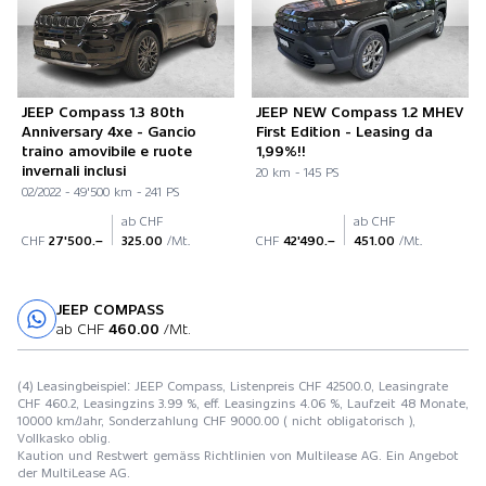
JEEP Compass 1.3 80th
JEEP NEW Compass 1.2 MHEV
Anniversary 4xe - Gancio
First Edition - Leasing da
traino amovibile e ruote
1,99%!!
invernali inclusi
20 km - 145 PS
02/2022 - 49'500 km - 241 PS
ab CHF
ab CHF
CHF
27'500.–
325.00
/Mt.
CHF
42'490.–
451.00
/Mt.
JEEP COMPASS
Probefahrt
ab CHF
460.00
/Mt.
(4) Leasingbeispiel: JEEP Compass, Listenpreis CHF 42500.0, Leasingrate
CHF 460.2, Leasingzins 3.99 %, eff. Leasingzins 4.06 %, Laufzeit 48 Monate,
10000 km/Jahr, Sonderzahlung CHF 9000.00 ( nicht obligatorisch ),
Vollkasko oblig.
Kaution und Restwert gemäss Richtlinien von Multilease AG. Ein Angebot
der MultiLease AG.