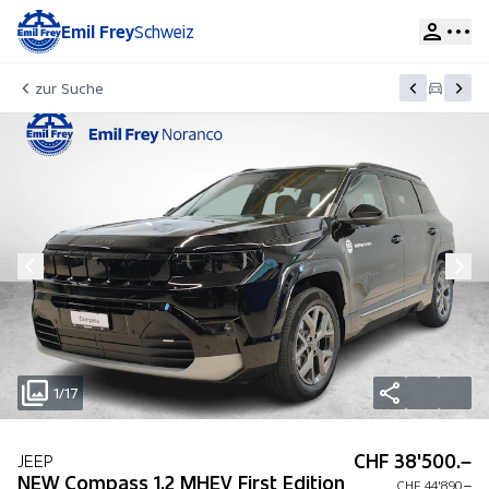
Emil Frey
Schweiz
zur Suche
1/17
CHF 38'500.–
JEEP
NEW Compass 1.2 MHEV First Edition
CHF 44'890.–