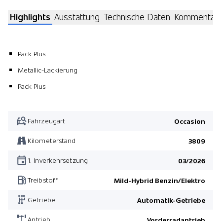
Highlights
Ausstattung
Technische Daten
Kommentar
Pack Plus
Metallic-Lackierung
Pack Plus
Fahrzeugart
Occasion
Kilometerstand
3809
1. Inverkehrsetzung
03/2026
Treibstoff
Mild-Hybrid Benzin/Elektro
Getriebe
Automatik-Getriebe
Antrieb
Vorderradantrieb