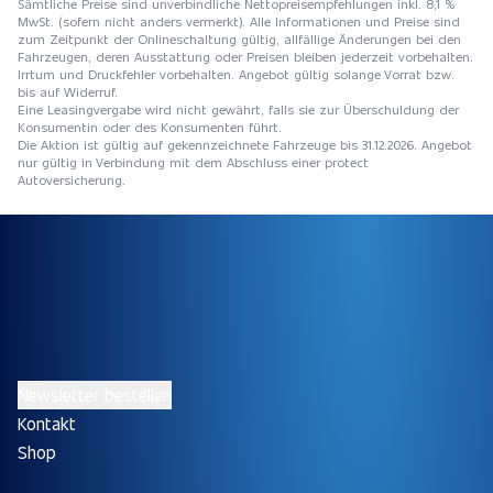
Sämtliche Preise sind unverbindliche Nettopreisempfehlungen inkl. 8,1 %
MwSt. (sofern nicht anders vermerkt). Alle Informationen und Preise sind
zum Zeitpunkt der Onlineschaltung gültig, allfällige Änderungen bei den
Fahrzeugen, deren Ausstattung oder Preisen bleiben jederzeit vorbehalten.
Irrtum und Druckfehler vorbehalten. Angebot gültig solange Vorrat bzw.
bis auf Widerruf.
Eine Leasingvergabe wird nicht gewährt, falls sie zur Überschuldung der
Konsumentin oder des Konsumenten führt.
Die Aktion ist gültig auf gekennzeichnete Fahrzeuge bis 31.12.2026. Angebot
nur gültig in Verbindung mit dem Abschluss einer protect
Autoversicherung.
Newsletter bestellen
Kontakt
Shop