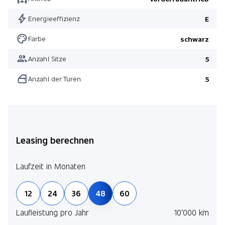
Energieeffizienz
E
Farbe
schwarz
Anzahl Sitze
5
Anzahl der Türen
5
Leasing berechnen
Laufzeit in Monaten
12
24
36
48
60
Laufleistung pro Jahr
10'000 km