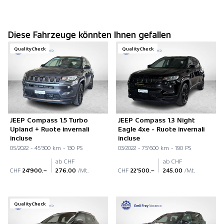
Diese Fahrzeuge könnten Ihnen gefallen
QualityCheck
QualityCheck
JEEP Compass 1.5 Turbo
JEEP Compass 1.3 Night
Upland + Ruote invernali
Eagle 4xe - Ruote invernali
incluse
incluse
05/2022 - 45'300 km - 130 PS
03/2022 - 75'600 km - 190 PS
ab CHF
ab CHF
CHF
24'900.–
276.00
/Mt.
CHF
22'500.–
245.00
/Mt.
QualityCheck