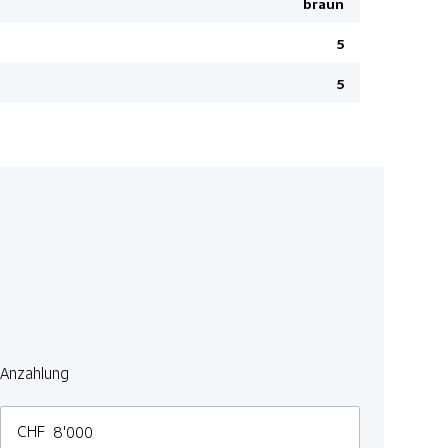
braun
ABS Antibl
5
HSA Bergan
Sitzbezüge
5
Reifenrepa
DAB+ Digit
Keyless En
Notruf
Details sie
Seitenairb
Adaptiver F
ESP Elektr
Matrix LED
Anzahlung
CHF