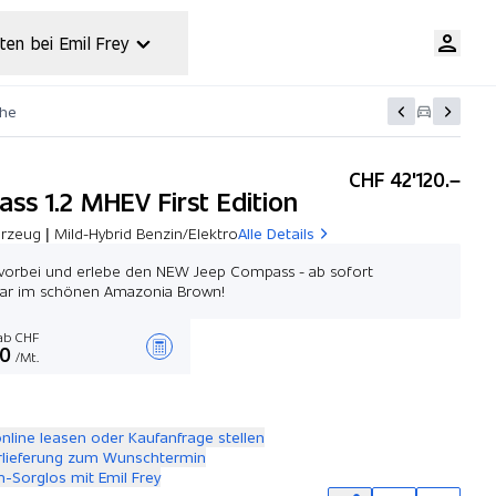
ten bei Emil Frey
che
CHF 42'120.–
ss 1.2 MHEV First Edition
rzeug | Mild-Hybrid Benzin/Elektro
Alle Details
orbei und erlebe den NEW Jeep Compass - ab sofort
bar im schönen Amazonia Brown!
b CHF
00
/Mt.
Angebot zusammenstellen
online leasen oder Kaufanfrage stellen
rlieferung zum Wunschtermin
-Sorglos mit Emil Frey