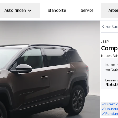
Auto finden
Standorte
Service
Arbei
zur Su
JEEP
Compa
Neues Fah
Komm v
verfüg
Leasen
a
456.
Direkt 
Haustü
Rundum