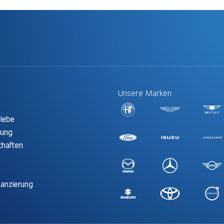
Unsere Marken
t
riebe
rung
chaften
nanzierung