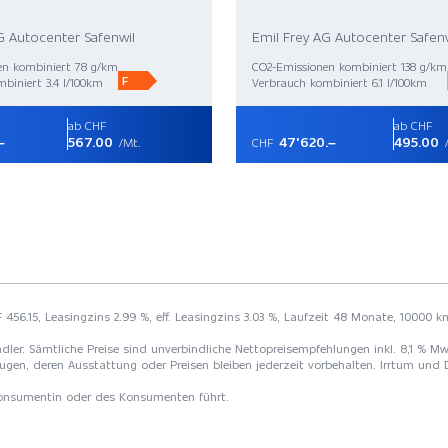
G Autocenter Safenwil
Emil Frey AG Autocenter Safenw
en kombiniert 78 g/km
CO2-Emissionen kombiniert 138 g/km
F
biniert 3.4 l/100km
Verbrauch kombiniert 6.1 l/100km
ab CHF
ab CHF
–
567.00
47'620.–
495.00
/Mt.
CHF
/
 456.15, Leasingzins 2.99 %, eff. Leasingzins 3.03 %, Laufzeit 48 Monate, 10000 k
 Händler. Sämtliche Preise sind unverbindliche Nettopreisempfehlungen inkl. 8,1 % 
ugen, deren Ausstattung oder Preisen bleiben jederzeit vorbehalten. Irrtum und 
 Konsumentin oder des Konsumenten führt.