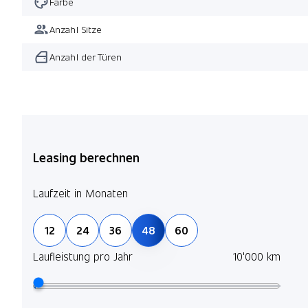
Farbe
Anzahl Sitze
Anzahl der Türen
Leasing berechnen
Laufzeit in Monaten
12
24
36
48
60
Laufleistung pro Jahr
10'000 km