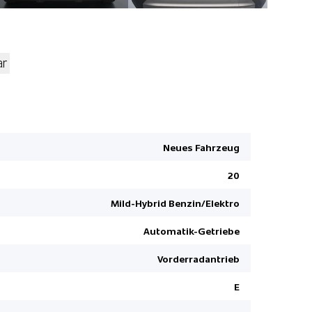
ar
Notbrems-
Ambienteb
USB-Ansch
Neues Fahrzeug
Rücksitze 
20
USB-C Ansc
Lenkrad b
Mild-Hybrid Benzin/Elektro
Garantie 3
Automatik-Getriebe
Dunkelget
Vorderradantrieb
Innenspieg
Airbag Fah
E
Digitale I