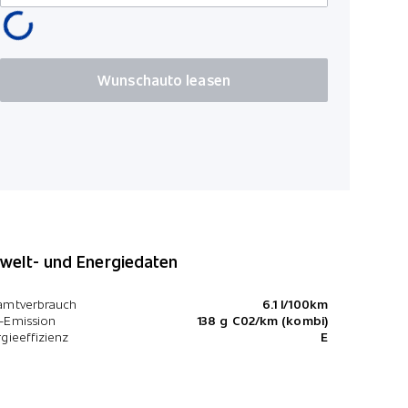
Wunschauto leasen
elt- und Energiedaten
amtverbrauch
6.1 l/100km
-Emission
138 g C02/km (kombi)
gieeffizienz
E