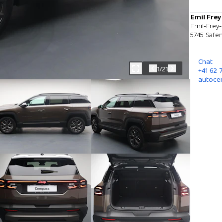
Emil Frey
Emil-Frey-
5745 Safen
Chat
1/21
+41 62
autoce