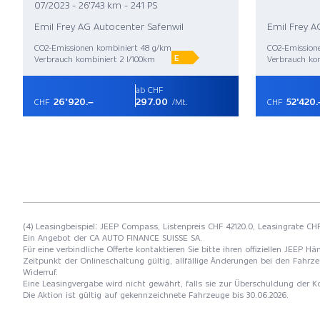
07/2023 - 26'743 km - 241 PS
Emil Frey AG Autocenter Safenwil
Emil Frey A
CO2-Emissionen kombiniert 48 g/km
CO2-Emission
E
Verbrauch kombiniert 2 l/100km
Verbrauch kom
ab CHF
26'920.–
297.00
52'420.
CHF
/Mt.
CHF
(4) Leasingbeispiel: JEEP Compass, Listenpreis CHF 42120.0, Leasingrate CHF
Ein Angebot der CA AUTO FINANCE SUISSE SA.
Für eine verbindliche Offerte kontaktieren Sie bitte ihren offiziellen JEEP
Zeitpunkt der Onlineschaltung gültig, allfällige Änderungen bei den Fahrze
Widerruf.
Eine Leasingvergabe wird nicht gewährt, falls sie zur Überschuldung der
Die Aktion ist gültig auf gekennzeichnete Fahrzeuge bis 30.06.2026.