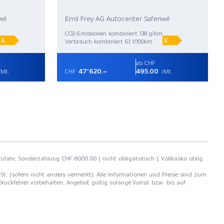
il
Emil Frey AG Autocenter Safenwil
CO2-Emissionen kombiniert 138 g/km
E
E
Verbrauch kombiniert 6.1 l/100km
ab CHF
47'620.–
495.00
Mt.
CHF
/Mt.
m/Jahr, Sonderzahlung CHF 8000.00 ( nicht obligatorisch ), Vollkasko oblig.
MwSt. (sofern nicht anders vermerkt). Alle Informationen und Preise sind zum
Druckfehler vorbehalten. Angebot gültig solange Vorrat bzw. bis auf