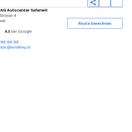
 AG Autocenter Safenwil
Probefahrt
Strasse 4
wil
Route berechnen
4.3
bei Google
 788 88 88
nter@emilfrey.ch