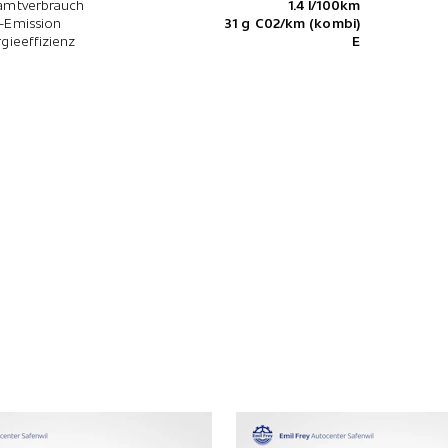
amtverbrauch
1.4 l/100km
-Emission
31 g C02/km (kombi)
gieeffizienz
E