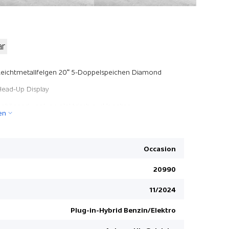
ar
Automatisc
Leichtmetallfelgen 20" 5-Doppelspeichen Diamond
Wireless C
Head-Up Display
LED-Schein
Anhängerkupplung elektrisch ausklappbar
en
Keine Gewä
Pack Winter
Dynamic Pr
Fussmatten
Apple Car 
Occasion
Pack Winter
Dynamische
20990
Vordersitze 12-fach el. verst. u. heizbar/ Memory für
DAB+ Digit
Fahrer
11/2024
Free Servi
Toter-Wink
Plug-in-Hybrid Benzin/Elektro
Vordersitze