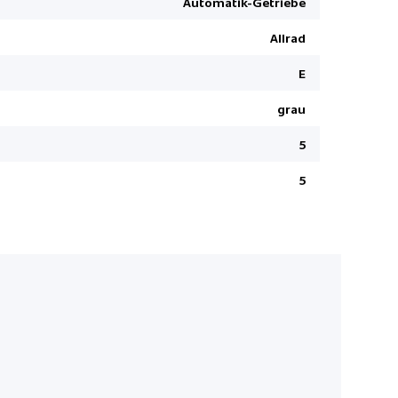
Automatik-Getriebe
Fahrer
Adaptive G
Allrad
Müdigkeit
E
Leichtmeta
grau
Rücksitze 
Reifendru
5
Alarmanla
5
Stop + Sta
Aussenspieg
anklappbar
Servolenk
Zwei Zone
Navigation 
Meridian 
Airbag Fah
Berganfahr