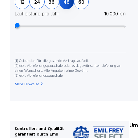
12
24
36
48
60
Laufleistung pro Jahr
10'000 km
(1) Gebunden für die gesamte Vertragslaufzeit.
(2) exkl. Ablieferungspauschale oder evtl. gewünschter Lieferung an
einen Wunschort. Alle Angaben ohne Gewähr.
(3) exkl. Ablieferungspauschale
Mehr Hinweise
Umw
Kontrolliert und Qualität
garantiert durch Emil