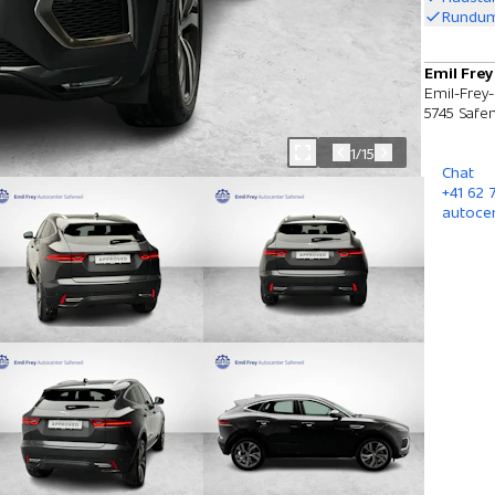
Rundum
Emil Frey
Emil-Frey-
5745 Safen
1/15
Chat
+41 62
autoce