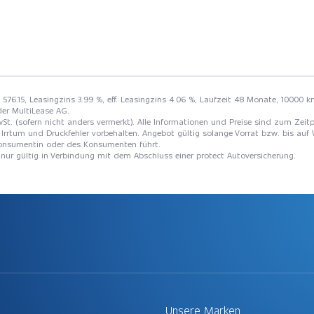
F 576.15, Leasingzins 3.99 %, eff. Leasingzins 4.06 %, Laufzeit 48 Monate, 10000 k
der MultiLease AG.
St. (sofern nicht anders vermerkt). Alle Informationen und Preise sind zum Zeitp
Irrtum und Druckfehler vorbehalten. Angebot gültig solange Vorrat bzw. bis auf 
 Konsumentin oder des Konsumenten führt.
t nur gültig in Verbindung mit dem Abschluss einer protect Autoversicherung.
Unsere Marken