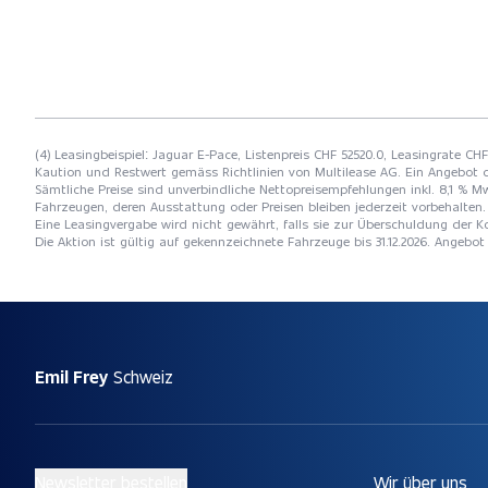
(4) Leasingbeispiel: Jaguar E-Pace, Listenpreis CHF 52520.0, Leasingrate CH
Kaution und Restwert gemäss Richtlinien von Multilease AG. Ein Angebot 
Sämtliche Preise sind unverbindliche Nettopreisempfehlungen inkl. 8,1 % Mw
Fahrzeugen, deren Ausstattung oder Preisen bleiben jederzeit vorbehalten. 
Eine Leasingvergabe wird nicht gewährt, falls sie zur Überschuldung der
Die Aktion ist gültig auf gekennzeichnete Fahrzeuge bis 31.12.2026. Angebo
Emil Frey
Schweiz
Newsletter bestellen
Wir über uns