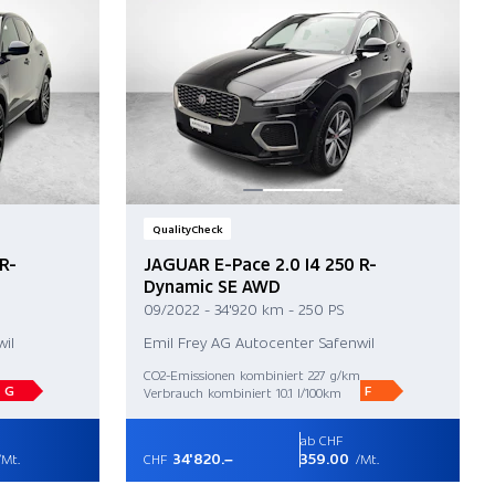
QualityCheck
R-
JAGUAR E-Pace 2.0 I4 250 R-
Dynamic SE AWD
09/2022 - 34'920 km - 250 PS
il
Emil Frey AG Autocenter Safenwil
CO2-Emissionen kombiniert 227 g/km
G
F
Verbrauch kombiniert 10.1 l/100km
ab CHF
34'820.–
359.00
Mt.
CHF
/Mt.