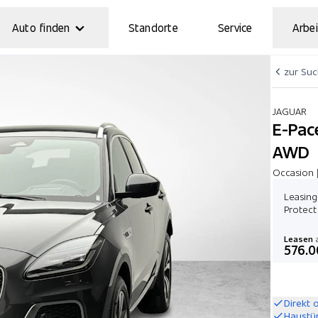
Auto finden
Standorte
Service
Arbei
zur Su
JAGUAR
E-Pac
AWD
Occasion 
Leasing
Protect
Leasen
a
576.0
Direkt 
Haustü