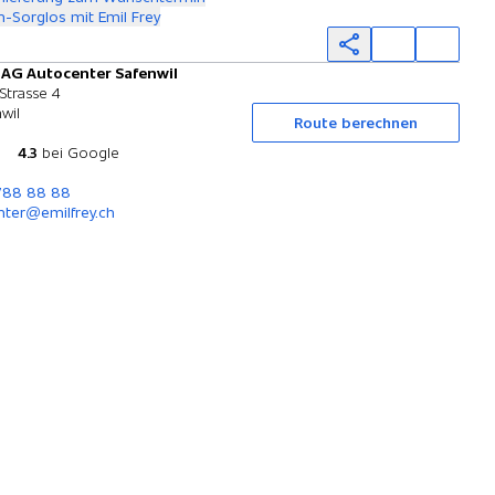
-Sorglos mit Emil Frey
 AG Autocenter Safenwil
Probefahrt
Strasse 4
wil
Route berechnen
4.3
bei Google
 788 88 88
nter@emilfrey.ch