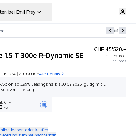
ten bei Emil Frey
che
CHF 45'520.–
e 1.5 T 300e R-Dynamic SE
CHF 79'800.–
Neupreis
| 11/2024 | 20'990 km
Alle Details
-Aktion ab 3.99% Leasingzins, bis 30.09.2026, gültig mit EF
 Autoversicherung
b CHF
0
/Mt.
Angebot zusammenstellen
online leasen oder kaufen
rlieferung zum Wunschtermin