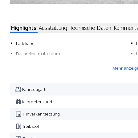
Highlights
Ausstattung
Technische Daten
Komment
Ladekabel
Dachreling mattchrom
Ambientebeleuchtung mehrfarbig
Mehr anzeig
Premium Metallic-Lackierung
Fensterrahmen verchromt
Fahrzeugart
Vordersitze 12-fach el. verst. u. heizbar/ Memory für
Fahrer
Kilometerstand
Panoramadach
1. Inverkehrsetzung
Treibstoff