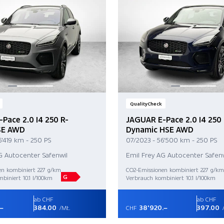
QualityCheck
Pace 2.0 I4 250 R-
JAGUAR E-Pace 2.0 I4 250 
SE AWD
Dynamic HSE AWD
6'419 km - 250 PS
07/2023 - 56'500 km - 250 PS
G Autocenter Safenwil
Emil Frey AG Autocenter Safenw
en kombiniert 227 g/km
CO2-Emissionen kombiniert 227 g/km
G
biniert 10.1 l/100km
Verbrauch kombiniert 10.1 l/100km
ab CHF
ab CHF
.–
384.00
38'920.–
397.00
/Mt.
CHF
/