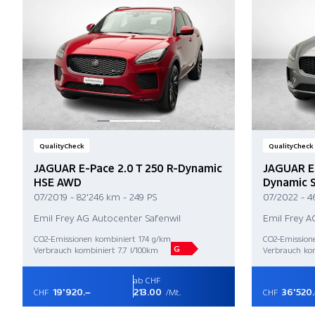
QualityCheck
QualityCheck
JAGUAR E-Pace 2.0 T 250 R-Dynamic
JAGUAR E-
HSE AWD
Dynamic 
07/2019 - 82'246 km - 249 PS
07/2022 - 4
Emil Frey AG Autocenter Safenwil
Emil Frey A
CO2-Emissionen kombiniert 174 g/km
CO2-Emission
G
Verbrauch kombiniert 7.7 l/100km
Verbrauch kom
ab CHF
19'920.–
213.00
36'520
CHF
/Mt.
CHF