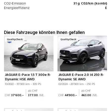
CO2-Emission
31 g C02/km (kombi)
Energieeffizienz
E
Diese Fahrzeuge könnten Ihnen gefallen
QualityCheck
QualityCheck
JAGUAR E-Pace 1.5 T 300e R-
JAGUAR E-Pace 2.0 I4 250 R-
Dynamic HSE AWD
Dynamic SE AWD
10/2022 - 35'900 km - 309 PS
02/2024 - 26'900 km - 250 PS
ab CHF
ab CHF
CHF
37'600.–
377.00
/Mt.
CHF
44'900.–
463.00
/Mt.