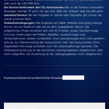
oder auch Ba 5,42 1/100 km).
Der Durchschnittswert der CO₂-Emissionen
aller in der Schweiz verkauften
Neuwagen beträgt 111 g/km für das Jahr 2026. Der Zielwert liegt bei 93.6 g/km.
Garantie/Service:
Bei den Angaben in Jahren oder Kilometer gilt immer der
zuerst erreichte Wert.
Verkaufsbedingungen:
Alle Angebote auf dieser Website sind gültig solange
Vorrat, bis auf Widerruf oder bis an dem angegebenen Datum. Die
aufgeführten Preise verstehen sich inkl. 8.1 % MwSt., ausser Nutzfahrzeuge.
Irrtümer, Änderungen bei Preisen, Modellen, Ausstattungen und
Verkaufsaktionen bleiben vorbehalten. Eine Leasingvergabe wird nicht gewährt,
falls sie zur Überschuldung der Konsumentin oder des Konsumenten führt.
Abgebildete Fahrzeuge enthalten zum Teil aufpreispflichtige Optionen. Die
Vollkaskoversicherung ist bei sämtlichen Leasingangeboten obligatorisch, aber
nicht inbegriffen. Die Anzahlung ist bei Leasingangeboten nicht obligatorisch.
Impressum
Datenschutz
Rechtliche Hinweise
Privacy Settings
Weitere Kategorien