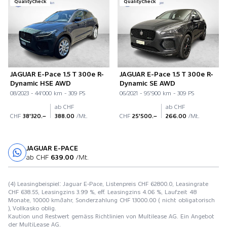
QualityCheck
QualityCheck
JAGUAR E-Pace 1.5 T 300e R-
JAGUAR E-Pace 1.5 T 300e R-
Dynamic HSE AWD
Dynamic SE AWD
08/2023 - 44'000 km - 309 PS
06/2021 - 95'900 km - 309 PS
ab CHF
ab CHF
CHF
38'320.–
388.00
/Mt.
CHF
25'500.–
266.00
/Mt.
JAGUAR E-PACE
Probefahrt
ab CHF
639.00
/Mt.
(4) Leasingbeispiel: Jaguar E-Pace, Listenpreis CHF 62800.0, Leasingrate
CHF 638.55, Leasingzins 3.99 %, eff. Leasingzins 4.06 %, Laufzeit 48
Monate, 10000 km/Jahr, Sonderzahlung CHF 13000.00 ( nicht obligatorisch
), Vollkasko oblig.
Kaution und Restwert gemäss Richtlinien von Multilease AG. Ein Angebot
der MultiLease AG.