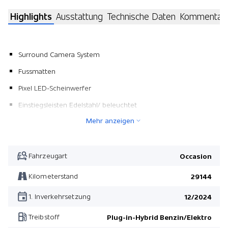
Highlights
Ausstattung
Technische Daten
Kommentar
Surround Camera System
Fussmatten
Pixel LED-Scheinwerfer
Einstiegsleisten Edelstahl/ beleuchtet
Mehr anzeigen
Ladekabel
Metallic-Lackierung
Free Service 4 Jahre/ 100'000 km
Fahrzeugart
Occasion
Meridian Surround Sound System
Kilometerstand
29144
Pack Multimedia
1. Inverkehrsetzung
12/2024
Head-Up Display
Treibstoff
Plug-in-Hybrid Benzin/Elektro
Pack Winter