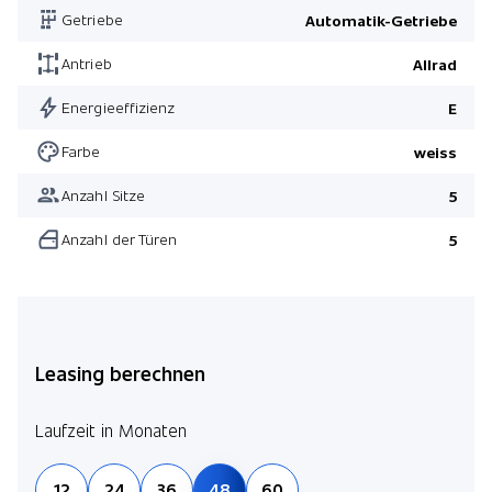
Getriebe
Automatik-Getriebe
Ambientebeleuchtung mehrfarbig
Leichtmetallfelgen 20" 5-Doppelspeichen
Antrieb
Allrad
12 V Steckdose 2x
Energieeffizienz
E
Pack Vision
Farbe
weiss
Panoramadach
Anzahl Sitze
5
Nebelscheinwerfer
Anzahl der Türen
5
Pack Vision
Pack Multimedia
Pack Winter
Leasing berechnen
Laufzeit in Monaten
12
24
36
48
60