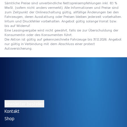
Sämtliche Preise sind unverbindliche Nettopreisempfehlungen inkl. 8,1 %
MwSt. (sofern nicht anders vermerkt). Alle Informationen und Preise sind
zum Zeitpunkt der Onlineschaltung gültig, allfällige Änderungen bei den
Fahrzeugen, deren Ausstattung oder Preisen bleiben jederzeit vorbehalten.
Irrtum und Druckfehler vorbehalten. Angebot gültig solange Vorrat bzw.
bis auf Widerruf.
Eine Leasingvergabe wird nicht gewährt, falls sie zur Überschuldung der
Konsumentin oder des Konsumenten führt.
Die Aktion ist gültig auf gekennzeichnete Fahrzeuge bis 31.12.2026. Angebot
nur gültig in Verbindung mit dem Abschluss einer protect
Autoversicherung.
Newsletter bestellen
Kontakt
Shop