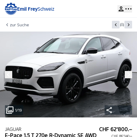
Emil Frey
Schweiz
zur Suche
1/19
CHF 62'800.–
JAGUAR
E-Pace 1.5 T 270e R-Dynamic SE AWD
CHF 86'340.–