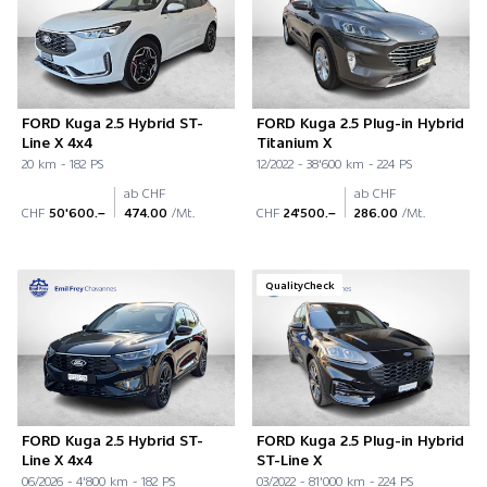
FORD Kuga 2.5 Hybrid ST-
FORD Kuga 2.5 Plug-in Hybrid
Line X 4x4
Titanium X
20 km - 182 PS
12/2022 - 38'600 km - 224 PS
ab CHF
ab CHF
CHF
50'600.–
474.00
/Mt.
CHF
24'500.–
286.00
/Mt.
QualityCheck
FORD Kuga 2.5 Hybrid ST-
FORD Kuga 2.5 Plug-in Hybrid
Line X 4x4
ST-Line X
06/2026 - 4'800 km - 182 PS
03/2022 - 81'000 km - 224 PS