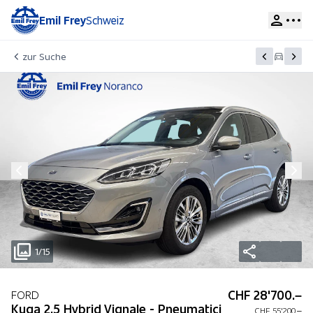
Emil Frey
Schweiz
zur Suche
1/15
CHF 28'700.–
FORD
Kuga 2.5 Hybrid Vignale - Pneumatici
CHF 55'200.–