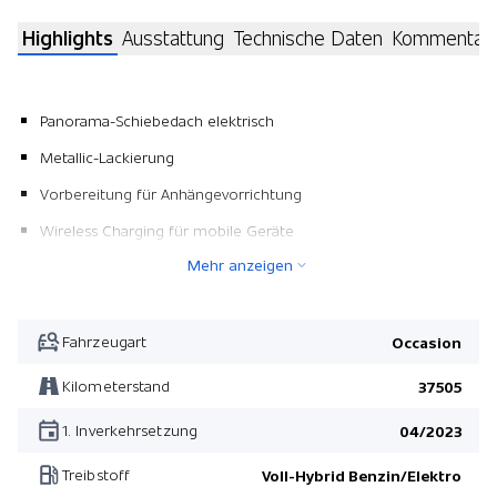
Highlights
Ausstattung
Technische Daten
Kommentar
Panorama-Schiebedach elektrisch
Metallic-Lackierung
Vorbereitung für Anhängevorrichtung
Wireless Charging für mobile Geräte
Mehr anzeigen
Pack Fahrassistenz
Pack Technologie
Pack Fahrassistenz
Fahrzeugart
Occasion
Pack Technologie
Kilometerstand
37505
1. Inverkehrsetzung
04/2023
Treibstoff
Voll-Hybrid Benzin/Elektro