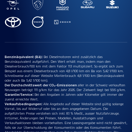
Benzinäquivalent (Bä):
Bei Dieselmotoren wird zusätzlich das
Benzinäquivalent aufgeführt. Den Wert erhält man, indem man den
Dieselverbrauch/100 km mit dem Faktor 113 multipliziert. So ergibt sich zum
Beispiel aus einem Dieselverbrauch von 4,8 l/100 km ein Ba von 5,42 1/100 km.
Schreibweise auf dieser Website Mix-Verbrauch 4,8 1/100 km (Benzinäquivalent
oder auch Ba 5,42 1/100 km).
Der Durchschnittswert der CO₂-Emissionen
aller in der Schweiz verkauften
Neuwagen beträgt 111 g/km für das Jahr 2026. Der Zielwert liegt bei 93.6 g/km.
Garantie/Service:
Bei den Angaben in Jahren oder Kilometer gilt immer der
zuerst erreichte Wert.
Verkaufsbedingungen:
Alle Angebote auf dieser Website sind gültig solange
Vorrat, bis auf Widerruf oder bis an dem angegebenen Datum. Die
aufgeführten Preise verstehen sich inkl. 8.1 % MwSt., ausser Nutzfahrzeuge.
Irrtümer, Änderungen bei Preisen, Modellen, Ausstattungen und
Verkaufsaktionen bleiben vorbehalten. Eine Leasingvergabe wird nicht gewährt,
falls sie zur Überschuldung der Konsumentin oder des Konsumenten führt.