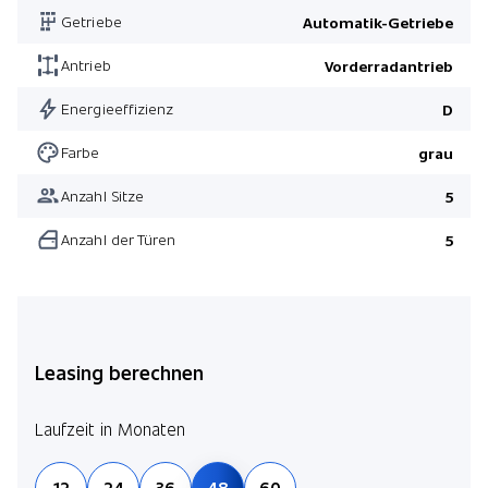
Getriebe
Automatik-Getriebe
Antrieb
Vorderradantrieb
Energieeffizienz
D
Farbe
grau
Anzahl Sitze
5
Anzahl der Türen
5
Leasing berechnen
Laufzeit in Monaten
12
24
36
48
60