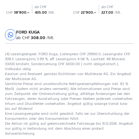
ab CHF
ab CHF
CHF
38'900.–
435.00
/Mt.
CHF
22'900.–
227.00
/Mt.
FORD KUGA
Probefahrt
ab CHF
308.00
/Mt.
(4) Leasingbeispiel: FORD Kuga, Listenpreis CHF 29900.0, Leasingrate CHF
308.3, Leasingzins 3.99 %, eff. Leasingzins 4.06 %, Laufzeit 48 Monate,
10000 km/Jahr, Sonderzahlung CHF 6000.00 ( nicht obligatorisch ),
Vollkasko oblig.
Kaution und Restwert gemäss Richtlinien von Multilease AG. Ein Angebot
der MultiLease AG.
Sämtliche Preise sind unverbindliche Nettopreisempfehlungen inkl. 8,1 %
MwSt. (sofern nicht anders vermerkt). Alle Informationen und Preise sind
zum Zeitpunkt der Onlineschaltung gültig, allfällige Änderungen bei den
Fahrzeugen, deren Ausstattung oder Preisen bleiben jederzeit vorbehalten.
Irrtum und Druckfehler vorbehalten. Angebot gültig solange Vorrat bzw.
bis auf Widerruf.
Eine Leasingvergabe wird nicht gewährt, falls sie zur Überschuldung der
Konsumentin oder des Konsumenten führt.
Die Aktion ist gültig auf gekennzeichnete Fahrzeuge bis 31.12.2026. Angebot
nur gültig in Verbindung mit dem Abschluss einer protect
Autoversicherung.