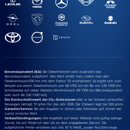
Benzinäquivalent (Bä):
Bei Dieselmotoren wird zusätzlich das
Benzinäquivalent aufgeführt. Den Wert erhält man, indem man den
Dieselverbrauch/100 km mit dem Faktor 113 multipliziert. So ergibt sich zum
Beispiel aus einem Dieselverbrauch von 4,8 l/100 km ein Ba von 5,42 1/100 km.
Schreibweise auf dieser Website Mix-Verbrauch 4,8 1/100 km (Benzinäquivalent
oder auch Ba 5,42 1/100 km).
Der Durchschnittswert der CO₂-Emissionen
aller in der Schweiz verkauften
Neuwagen beträgt 111 g/km für das Jahr 2026. Der Zielwert liegt bei 93.6 g/km.
Garantie/Service:
Bei den Angaben in Jahren oder Kilometer gilt immer der
zuerst erreichte Wert.
Verkaufsbedingungen:
Alle Angebote auf dieser Website sind gültig solange
Vorrat, bis auf Widerruf oder bis an dem angegebenen Datum. Die
aufgeführten Preise verstehen sich inkl. 8.1 % MwSt., ausser Nutzfahrzeuge.