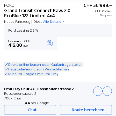
CHF 36'999.–
FORD
Grand Transit Connect Kaw. 2.0
CHF 41'274.–
EcoBlue 122 Limited 4x4
Neupreis
Neues Fahrzeug | Diesel
Alle Details
Ford Leasing 2.9 %
Leasen
ab CHF
416.00
/Mt.
Angebot zusammenstellen
Direkt online leasen oder Kaufanfrage stellen
Haustürlieferung zum Wunschtermin
Rundum-Sorglos mit Emil Frey
Emil Frey Chur AG, Rossbodenstrasse 2
Rossbodenstrasse 2
7007 Chur
4.4
bei Google
Chat
Route berechnen