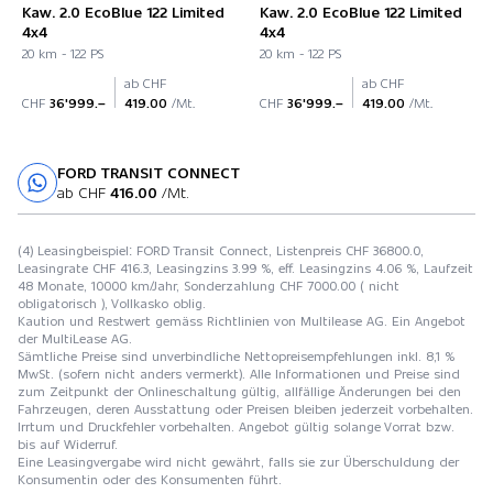
Kaw. 2.0 EcoBlue 122 Limited
Kaw. 2.0 EcoBlue 122 Limited
4x4
4x4
20 km - 122 PS
20 km - 122 PS
ab CHF
ab CHF
CHF
36'999.–
419.00
/Mt.
CHF
36'999.–
419.00
/Mt.
FORD TRANSIT CONNECT
Probefahrt
ab CHF
416.00
/Mt.
(4) Leasingbeispiel: FORD Transit Connect, Listenpreis CHF 36800.0,
Leasingrate CHF 416.3, Leasingzins 3.99 %, eff. Leasingzins 4.06 %, Laufzeit
48 Monate, 10000 km/Jahr, Sonderzahlung CHF 7000.00 ( nicht
obligatorisch ), Vollkasko oblig.
Kaution und Restwert gemäss Richtlinien von Multilease AG. Ein Angebot
der MultiLease AG.
Sämtliche Preise sind unverbindliche Nettopreisempfehlungen inkl. 8,1 %
MwSt. (sofern nicht anders vermerkt). Alle Informationen und Preise sind
zum Zeitpunkt der Onlineschaltung gültig, allfällige Änderungen bei den
Fahrzeugen, deren Ausstattung oder Preisen bleiben jederzeit vorbehalten.
Irrtum und Druckfehler vorbehalten. Angebot gültig solange Vorrat bzw.
bis auf Widerruf.
Eine Leasingvergabe wird nicht gewährt, falls sie zur Überschuldung der
Konsumentin oder des Konsumenten führt.