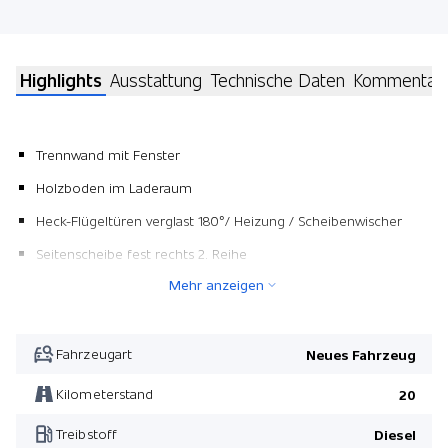
Highlights
Ausstattung
Technische Daten
Kommentar
Trennwand mit Fenster
Holzboden im Laderaum
Heck-Flügeltüren verglast 180°/ Heizung / Scheibenwischer
Seitenscheibe fest rechts 2. Reihe
Mehr anzeigen
Fahrzeugart
Neues Fahrzeug
Kilometerstand
20
Treibstoff
Diesel