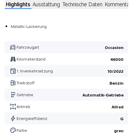
Highlights
Ausstattung
Technische Daten
Kommentar
Metallic-Lackierung
Fahrzeugart
Occasion
Kilometerstand
46000
1. Inverkehrsetzung
10/2022
Treibstoff
Benzin
Getriebe
Automatik-Getriebe
Antrieb
Allrad
Energieeffizienz
G
Farbe
grau