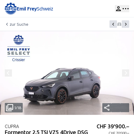
Emil Frey
Schweiz
zur Suche
1/18
CHF 39'900.–
CUPRA
Formentor 2.5 TSI VZ5 4Drive DSG
CHF 70'000.–