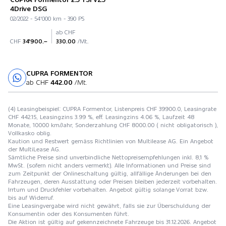
4Drive DSG
02/2022 - 54'000 km - 390 PS
ab CHF
CHF
34'900.–
330.00
/Mt.
CUPRA FORMENTOR
Probefahrt
ab CHF
442.00
/Mt.
(4) Leasingbeispiel: CUPRA Formentor, Listenpreis CHF 39900.0, Leasingrate
CHF 442.15, Leasingzins 3.99 %, eff. Leasingzins 4.06 %, Laufzeit 48
Monate, 10000 km/Jahr, Sonderzahlung CHF 8000.00 ( nicht obligatorisch ),
Vollkasko oblig.
Kaution und Restwert gemäss Richtlinien von Multilease AG. Ein Angebot
der MultiLease AG.
Sämtliche Preise sind unverbindliche Nettopreisempfehlungen inkl. 8,1 %
MwSt. (sofern nicht anders vermerkt). Alle Informationen und Preise sind
zum Zeitpunkt der Onlineschaltung gültig, allfällige Änderungen bei den
Fahrzeugen, deren Ausstattung oder Preisen bleiben jederzeit vorbehalten.
Irrtum und Druckfehler vorbehalten. Angebot gültig solange Vorrat bzw.
bis auf Widerruf.
Eine Leasingvergabe wird nicht gewährt, falls sie zur Überschuldung der
Konsumentin oder des Konsumenten führt.
Die Aktion ist gültig auf gekennzeichnete Fahrzeuge bis 31.12.2026. Angebot