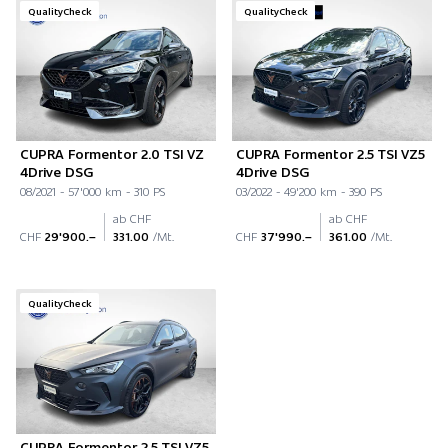
QualityCheck
QualityCheck
CUPRA Formentor 2.0 TSI VZ
CUPRA Formentor 2.5 TSI VZ5
4Drive DSG
4Drive DSG
08/2021 - 57'000 km - 310 PS
03/2022 - 49'200 km - 390 PS
ab CHF
ab CHF
CHF
29'900.–
331.00
/Mt.
CHF
37'990.–
361.00
/Mt.
QualityCheck
CUPRA Formentor 2.5 TSI VZ5