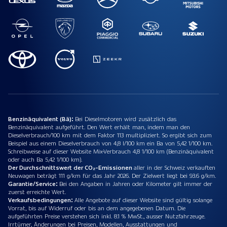
Benzinäquivalent (Bä):
Bei Dieselmotoren wird zusätzlich das
Benzinäquivalent aufgeführt. Den Wert erhält man, indem man den
Dieselverbrauch/100 km mit dem Faktor 113 multipliziert. So ergibt sich zum
Beispiel aus einem Dieselverbrauch von 4,8 l/100 km ein Ba von 5,42 1/100 km.
Schreibweise auf dieser Website Mix-Verbrauch 4,8 1/100 km (Benzinäquivalent
oder auch Ba 5,42 1/100 km).
Der Durchschnittswert der CO₂-Emissionen
aller in der Schweiz verkauften
Neuwagen beträgt 111 g/km für das Jahr 2026. Der Zielwert liegt bei 93.6 g/km.
Garantie/Service:
Bei den Angaben in Jahren oder Kilometer gilt immer der
zuerst erreichte Wert.
Verkaufsbedingungen:
Alle Angebote auf dieser Website sind gültig solange
Vorrat, bis auf Widerruf oder bis an dem angegebenen Datum. Die
aufgeführten Preise verstehen sich inkl. 8.1 % MwSt., ausser Nutzfahrzeuge.
Irrtümer, Änderungen bei Preisen, Modellen, Ausstattungen und