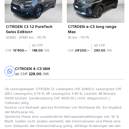
CITROEN C3 1.2 PureTech
CITROEN e-C3 long range
Swiss Edition+
Max
12/2023 - 23'400 km - 110 PS
20 km - 113 PS
ab CHF
ab CHF
CHF
15'900.–
148.00
/Mt.
CHF
29'200.–
293.00
/Mt.
CITROEN ë-C3 VAN
Probefahrt
ab CHF
228.00
/Mt.
(4) Leasingbeispiel: CITROEN C3, Listenpreis CHF 20900.0, Leasingrate CHF
228.3, Leasingzins 4.79 %, eff. Leasingzins 4.90 %, Laufzeit 48 Monate,
10000 km/Jahr, Sonderzahlung CHF 4000.00 ( nicht obligatorisch ),
Vollkasko oblig.
Kaution und Restwert gemäss Richtlinien von Multilease AG. Ein Angebot
der MultiLease AG.
Sämtliche Preise sind unverbindliche Nettopreisempfehlungen inkl. 8,1 %
MwSt. (sofern nicht anders vermerkt). Alle Informationen und Preise sind
zum Zeitpunkt der Onlineschaltung gültig, allfällige Änderungen bei den