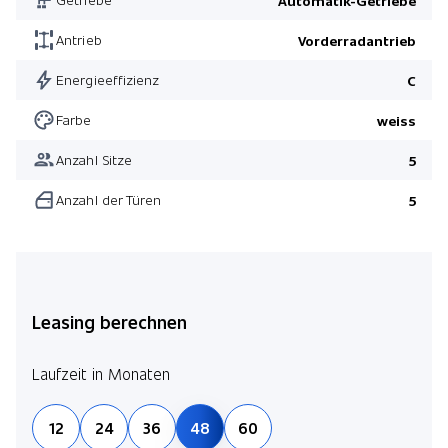
Automatik-Getriebe
Antrieb
Vorderradantrieb
Energieeffizienz
C
Farbe
weiss
Anzahl Sitze
5
Anzahl der Türen
5
Leasing berechnen
Laufzeit in Monaten
12
24
36
48
60