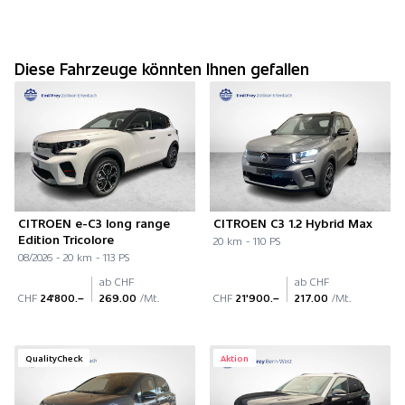
Diese Fahrzeuge könnten Ihnen gefallen
CITROEN e-C3 long range
CITROEN C3 1.2 Hybrid Max
Edition Tricolore
20 km - 110 PS
08/2026 - 20 km - 113 PS
ab CHF
ab CHF
CHF
24'800.–
269.00
/Mt.
CHF
21'900.–
217.00
/Mt.
QualityCheck
Aktion