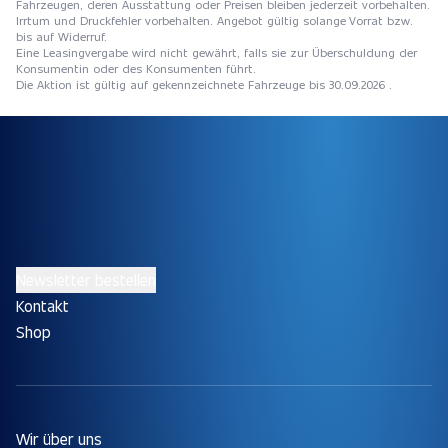
Fahrzeugen, deren Ausstattung oder Preisen bleiben jederzeit vorbehalten.
Irrtum und Druckfehler vorbehalten. Angebot gültig solange Vorrat bzw.
bis auf Widerruf.
Eine Leasingvergabe wird nicht gewährt, falls sie zur Überschuldung der
Konsumentin oder des Konsumenten führt.
Die Aktion ist gültig auf gekennzeichnete Fahrzeuge bis 30.09.2026 .
Newsletter bestellen
Kontakt
Shop
Wir über uns