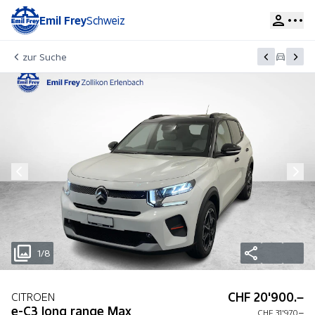
Emil Frey
Schweiz
zur Suche
1/8
CHF 20'900.–
CITROEN
e-C3 long range Max
CHF 31'970.–