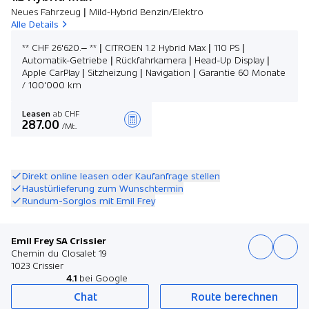
Neues Fahrzeug | Mild-Hybrid Benzin/Elektro
Alle Details
** CHF 26'620.– ** | CITROEN 1.2 Hybrid Max | 110 PS |
Automatik-Getriebe | Rückfahrkamera | Head-Up Display |
Apple CarPlay | Sitzheizung | Navigation | Garantie 60 Monate
/ 100'000 km
Leasen
ab CHF
287.00
/Mt.
Angebot zusammenstellen
Direkt online leasen oder Kaufanfrage stellen
Haustürlieferung zum Wunschtermin
Rundum-Sorglos mit Emil Frey
Emil Frey SA Crissier
Chemin du Closalet 19
1023 Crissier
4.1
bei Google
Chat
Route berechnen