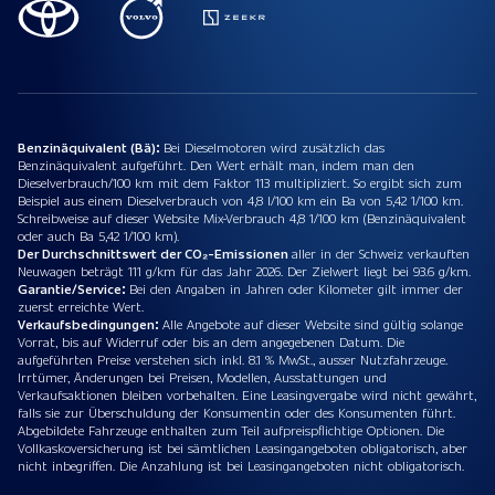
Benzinäquivalent (Bä):
Bei Dieselmotoren wird zusätzlich das
Benzinäquivalent aufgeführt. Den Wert erhält man, indem man den
Dieselverbrauch/100 km mit dem Faktor 113 multipliziert. So ergibt sich zum
Beispiel aus einem Dieselverbrauch von 4,8 l/100 km ein Ba von 5,42 1/100 km.
Schreibweise auf dieser Website Mix-Verbrauch 4,8 1/100 km (Benzinäquivalent
oder auch Ba 5,42 1/100 km).
Der Durchschnittswert der CO₂-Emissionen
aller in der Schweiz verkauften
Neuwagen beträgt 111 g/km für das Jahr 2026. Der Zielwert liegt bei 93.6 g/km.
Garantie/Service:
Bei den Angaben in Jahren oder Kilometer gilt immer der
zuerst erreichte Wert.
Verkaufsbedingungen:
Alle Angebote auf dieser Website sind gültig solange
Vorrat, bis auf Widerruf oder bis an dem angegebenen Datum. Die
aufgeführten Preise verstehen sich inkl. 8.1 % MwSt., ausser Nutzfahrzeuge.
Irrtümer, Änderungen bei Preisen, Modellen, Ausstattungen und
Verkaufsaktionen bleiben vorbehalten. Eine Leasingvergabe wird nicht gewährt,
falls sie zur Überschuldung der Konsumentin oder des Konsumenten führt.
Abgebildete Fahrzeuge enthalten zum Teil aufpreispflichtige Optionen. Die
Vollkaskoversicherung ist bei sämtlichen Leasingangeboten obligatorisch, aber
nicht inbegriffen. Die Anzahlung ist bei Leasingangeboten nicht obligatorisch.