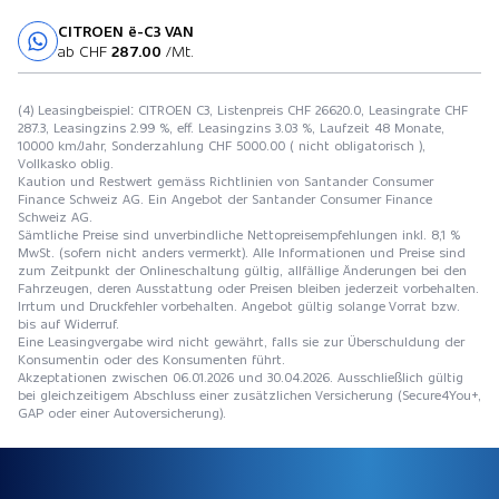
CITROEN ë-C3 VAN
Probefahrt
ab CHF
287.00
/Mt.
(4) Leasingbeispiel: CITROEN C3, Listenpreis CHF 26620.0, Leasingrate CHF
287.3, Leasingzins 2.99 %, eff. Leasingzins 3.03 %, Laufzeit 48 Monate,
10000 km/Jahr, Sonderzahlung CHF 5000.00 ( nicht obligatorisch ),
Vollkasko oblig.
Kaution und Restwert gemäss Richtlinien von Santander Consumer
Finance Schweiz AG. Ein Angebot der Santander Consumer Finance
Schweiz AG.
Sämtliche Preise sind unverbindliche Nettopreisempfehlungen inkl. 8,1 %
MwSt. (sofern nicht anders vermerkt). Alle Informationen und Preise sind
zum Zeitpunkt der Onlineschaltung gültig, allfällige Änderungen bei den
Fahrzeugen, deren Ausstattung oder Preisen bleiben jederzeit vorbehalten.
Irrtum und Druckfehler vorbehalten. Angebot gültig solange Vorrat bzw.
bis auf Widerruf.
Eine Leasingvergabe wird nicht gewährt, falls sie zur Überschuldung der
Konsumentin oder des Konsumenten führt.
Akzeptationen zwischen 06.01.2026 und 30.04.2026. Ausschließlich gültig
bei gleichzeitigem Abschluss einer zusätzlichen Versicherung (Secure4You+,
GAP oder einer Autoversicherung).