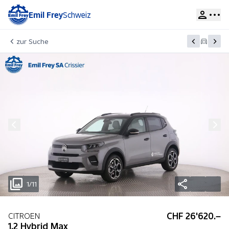
Emil Frey
Schweiz
zur Suche
1/11
CHF 26'620.–
CITROEN
1.2 Hybrid Max