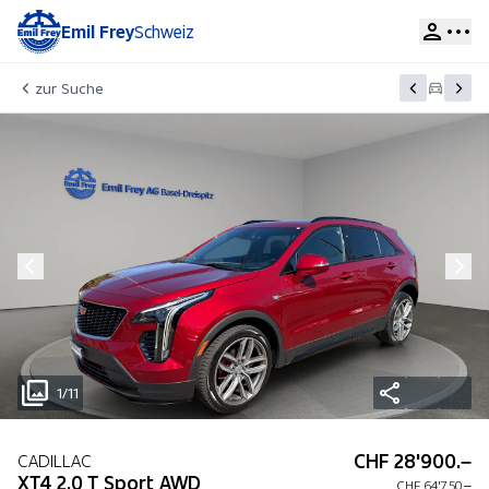
Emil Frey
Schweiz
zur Suche
1/11
CHF 28'900.–
CADILLAC
XT4 2.0 T Sport AWD
CHF 64'750.–