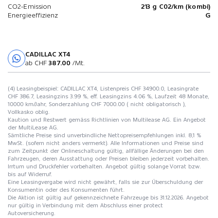
CO2-Emission
213 g C02/km (kombi)
Energieeffizienz
G
CADILLAC XT4
Probefahrt
ab CHF
387.00
/Mt.
(4) Leasingbeispiel: CADILLAC XT4, Listenpreis CHF 34900.0, Leasingrate
CHF 386.7, Leasingzins 3.99 %, eff. Leasingzins 4.06 %, Laufzeit 48 Monate,
10000 km/Jahr, Sonderzahlung CHF 7000.00 ( nicht obligatorisch ),
Vollkasko oblig.
Kaution und Restwert gemäss Richtlinien von Multilease AG. Ein Angebot
der MultiLease AG.
Sämtliche Preise sind unverbindliche Nettopreisempfehlungen inkl. 8,1 %
MwSt. (sofern nicht anders vermerkt). Alle Informationen und Preise sind
zum Zeitpunkt der Onlineschaltung gültig, allfällige Änderungen bei den
Fahrzeugen, deren Ausstattung oder Preisen bleiben jederzeit vorbehalten.
Irrtum und Druckfehler vorbehalten. Angebot gültig solange Vorrat bzw.
bis auf Widerruf.
Eine Leasingvergabe wird nicht gewährt, falls sie zur Überschuldung der
Konsumentin oder des Konsumenten führt.
Die Aktion ist gültig auf gekennzeichnete Fahrzeuge bis 31.12.2026. Angebot
nur gültig in Verbindung mit dem Abschluss einer protect
Autoversicherung.