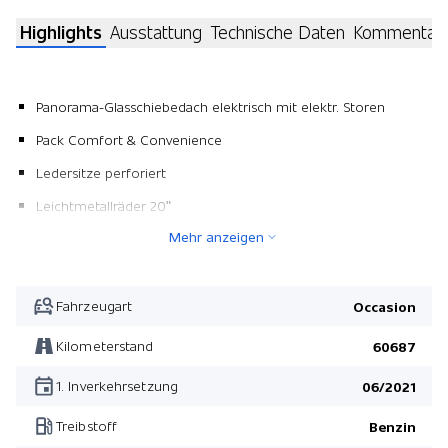
Highlights
Ausstattung
Technische Daten
Kommentar
Panorama-Glasschiebedach elektrisch mit elektr. Storen
Pack Comfort & Convenience
Ledersitze perforiert
Leichtmetallräder 20"
Mehr anzeigen
Tricoat-Lackierung
Pack Driver Assist
Pack Comfort & Convenience
Fahrzeugart
Occasion
Pack Driver Assist
Kilometerstand
60687
1. Inverkehrsetzung
06/2021
Treibstoff
Benzin