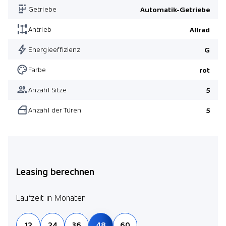
Getriebe
Automatik-Getriebe
Antrieb
Allrad
Energieeffizienz
G
Farbe
rot
Anzahl Sitze
5
Anzahl der Türen
5
Leasing berechnen
Laufzeit in Monaten
12
24
36
48
60