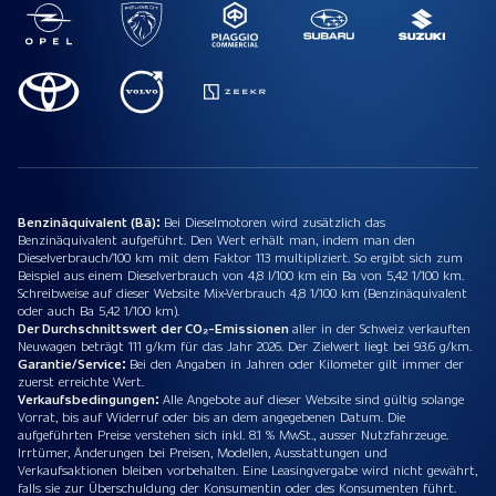
Benzinäquivalent (Bä):
Bei Dieselmotoren wird zusätzlich das
Benzinäquivalent aufgeführt. Den Wert erhält man, indem man den
Dieselverbrauch/100 km mit dem Faktor 113 multipliziert. So ergibt sich zum
Beispiel aus einem Dieselverbrauch von 4,8 l/100 km ein Ba von 5,42 1/100 km.
Schreibweise auf dieser Website Mix-Verbrauch 4,8 1/100 km (Benzinäquivalent
oder auch Ba 5,42 1/100 km).
Der Durchschnittswert der CO₂-Emissionen
aller in der Schweiz verkauften
Neuwagen beträgt 111 g/km für das Jahr 2026. Der Zielwert liegt bei 93.6 g/km.
Garantie/Service:
Bei den Angaben in Jahren oder Kilometer gilt immer der
zuerst erreichte Wert.
Verkaufsbedingungen:
Alle Angebote auf dieser Website sind gültig solange
Vorrat, bis auf Widerruf oder bis an dem angegebenen Datum. Die
aufgeführten Preise verstehen sich inkl. 8.1 % MwSt., ausser Nutzfahrzeuge.
Irrtümer, Änderungen bei Preisen, Modellen, Ausstattungen und
Verkaufsaktionen bleiben vorbehalten. Eine Leasingvergabe wird nicht gewährt,
falls sie zur Überschuldung der Konsumentin oder des Konsumenten führt.