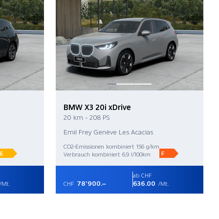
BMW X3 20i xDrive
20 km - 208 PS
Emil Frey Genève Les Acacias
CO2-Emissionen kombiniert 156 g/km
E
F
Verbrauch kombiniert 6.9 l/100km
ab CHF
78'900.–
636.00
/Mt.
CHF
/Mt.