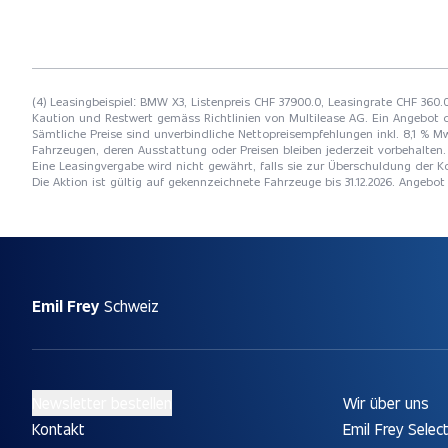
(4) Leasingbeispiel: BMW X3, Listenpreis CHF 37900.0, Leasingrate CHF 360.0
Kaution und Restwert gemäss Richtlinien von Multilease AG. Ein Angebot 
Sämtliche Preise sind unverbindliche Nettopreisempfehlungen inkl. 8,1 % Mw
Fahrzeugen, deren Ausstattung oder Preisen bleiben jederzeit vorbehalten. 
Eine Leasingvergabe wird nicht gewährt, falls sie zur Überschuldung der
Die Aktion ist gültig auf gekennzeichnete Fahrzeuge bis 31.12.2026. Angebo
Emil Frey
Schweiz
Newsletter bestellen
Wir über uns
Kontakt
Emil Frey Selec