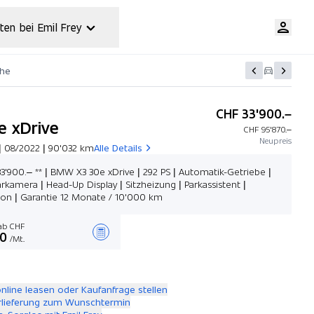
ten bei Emil Frey
che
CHF 33'900.–
e xDrive
CHF 95'870.–
Neupreis
| 08/2022 | 90'032 km
Alle Details
33'900.– ** | BMW X3 30e xDrive | 292 PS | Automatik-Getriebe |
rkamera | Head-Up Display | Sitzheizung | Parkassistent |
ion | Garantie 12 Monate / 10'000 km
b CHF
00
/Mt.
Angebot zusammenstellen
online leasen oder Kaufanfrage stellen
rlieferung zum Wunschtermin