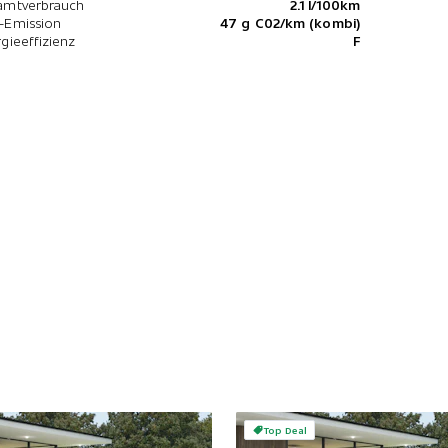
amtverbrauch
2.1 l/100km
-Emission
47 g C02/km (kombi)
gieeffizienz
F
Top Deal