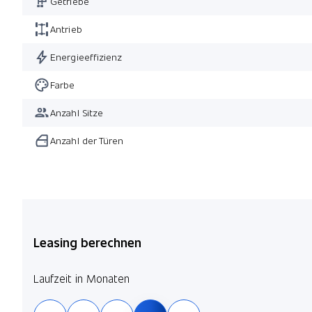
Getriebe
Metallic-Lackierung
D
Antrieb
Galvanikapplikation für Bedienelemente
Energieeffizienz
HiFi-Lautsprechersystem
Ambientebeleuchtung
Farbe
Anzahl Sitze
Anzahl der Türen
Leasing berechnen
Laufzeit in Monaten