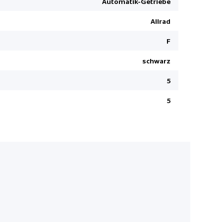
Automatik-Getriebe
Leichtmeta
riving Assistant
Allrad
LED-Schei
Live Cockpit Professional
ConnectedD
F
Pack M Sport
Kindersitzb
schwarz
Ottopartike
5
Antiblocki
Hill Desce
5
Park Dista
Pack Conne
Durchlade
Ladekabel