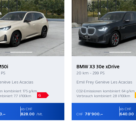
50i
BMW X3 30e xDrive
 PS
20 km - 299 PS
enève Les Acacias
Emil Frey Genève Les Acacias
en kombiniert 175 g/km
CO2-Emissionen kombiniert 64 g/km
G
biniert 7.7 l/100km
Verbrauch kombiniert 2.8 l/100km
ab CHF
ab CHF
0.–
828.00
78'900.–
640.00
/Mt.
CHF