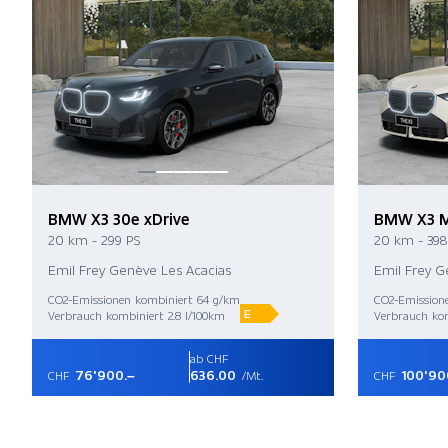
BMW X3 30e xDrive
BMW X3 M
20 km - 299 PS
20 km - 398
Emil Frey Genève Les Acacias
Emil Frey G
CO2-Emissionen kombiniert 64 g/km
CO2-Emission
E
Verbrauch kombiniert 2.8 l/100km
Verbrauch kom
ab CHF
76'900.–
636.00
100'90
CHF
/Mt.
CHF