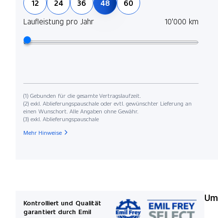
12
24
36
48
60
Laufleistung pro Jahr
10'000 km
(1) Gebunden für die gesamte Vertragslaufzeit.
(2) exkl. Ablieferungspauschale oder evtl. gewünschter Lieferung an
einen Wunschort. Alle Angaben ohne Gewähr.
(3) exkl. Ablieferungspauschale
Mehr Hinweise
Umw
Kontrolliert und Qualität
garantiert durch Emil