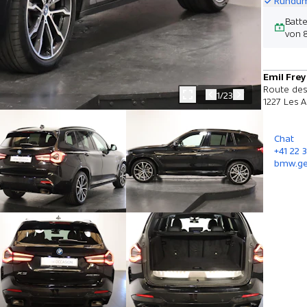
Rundum
Batt
von 8
Emil Frey
Route des
1/23
1227 Les A
Chat
+41 22 
bmw.ge