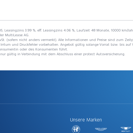
5, Leasingzins 3.99 %, eff. Leasingzins 4.06 %, Laufzeit 48 Monate, 10000 km/Jahr
der MultiLease AG.
St. (sofern nicht anders vermerkt). Alle Informationen und Preise sind zum Zeitp
Irrtum und Druckfehler vorbehalten. Angebot gültig solange Vorrat bzw. bis auf 
 Konsumentin oder des Konsumenten führt.
t nur gültig in Verbindung mit dem Abschluss einer protect Autoversicherung.
Unsere Marken
t