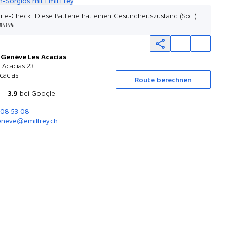
-Sorglos mit Emil Frey
erie-Check: Diese Batterie hat einen Gesundheitszustand (SoH)
8.8%.
 Genève Les Acacias
Probefahrt
 Acacias 23
cacias
Route berechnen
3.9
bei Google
308 53 08
neve@emilfrey.ch