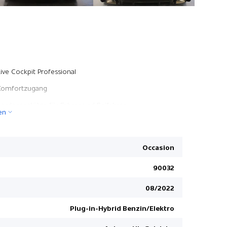
Kopfairbag
Live Cockpit Professional
Klimaautom
Komfortzugang
Geschwind
Lordosenstütze für Fahrer und Beifahrer
en
Digital au
Telefonie mit Wireless Charging
Sensatec p
Lenkradheizung
Auto Start
Occasion
Leder Vernasca
Sportsitze
90032
Aktive Geschwindigkeitsregelung mit Stop&Go Funktion
Interieurl
08/2022
Akustikverglasung
Servotroni
Gestiksteuerung
Uni-Lackie
Plug-in-Hybrid Benzin/Elektro
Head-Up Display
Sport-Lede