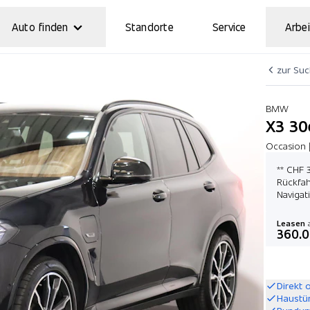
Auto finden
Standorte
Service
Arbei
zur Su
BMW
X3 30
Occasion 
** CHF 
Rückfah
Navigat
Leasen
a
360.
Direkt 
Haustü