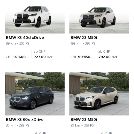
BMW X3 40d xDrive
BMW X3 M50i
89 km - 303 PS
199 km - 398 PS
ab CHF
ab CHF
CHF
92'600.–
727.00
/Mt.
CHF
99'850.–
792.00
/Mt.
BMW X3 30e xDrive
BMW X3 M50i
20 km - 299 PS
20 km - 398 PS
ab CHF
ab CHF