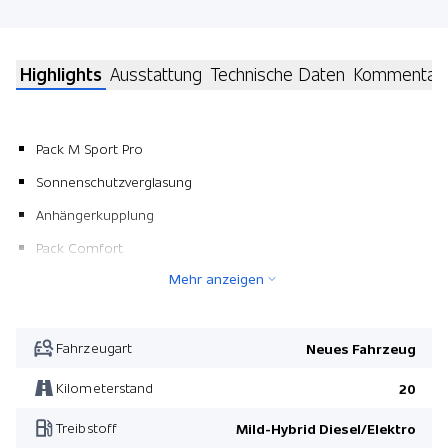
Highlights
Ausstattung
Technische Daten
Kommentar
Pack M Sport Pro
Sonnenschutzverglasung
Anhängerkupplung
Pack Comfort
Mehr anzeigen
Pack Innovation
Lenkradheizung
Parking Assistant Professional
Fahrzeugart
Neues Fahrzeug
Metallic-Lackierung
Kilometerstand
20
Panorama-Glasdach
Treibstoff
Mild-Hybrid Diesel/Elektro
Pack Assistenz