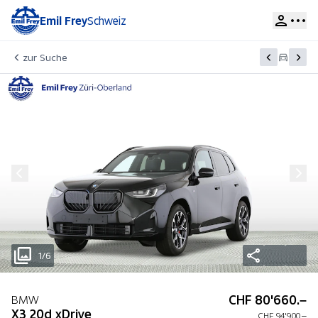
Emil Frey
Schweiz
zur Suche
1/6
CHF 80'660.–
BMW
X3 20d xDrive
CHF 94'900.–