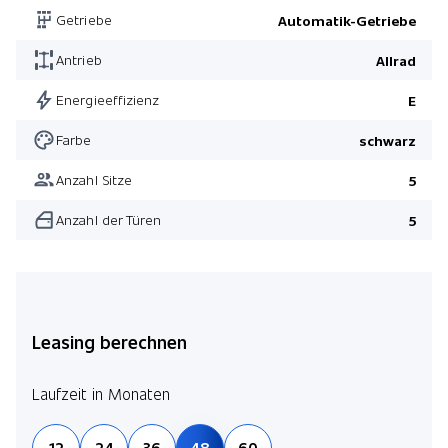
Getriebe
Automatik-Getriebe
Pack M Sport
Antrieb
Allrad
Driving Assistant Professional
Pack Innovation
Energieeffizienz
E
Pack M Sport
Farbe
schwarz
Pack Assistenz
Anzahl Sitze
5
Parking Assistant Professional
Anzahl der Türen
5
Driving Assistant Professional
Pack Comfort
Pack M Sport Pro
Leasing berechnen
Laufzeit in Monaten
12
24
36
48
60