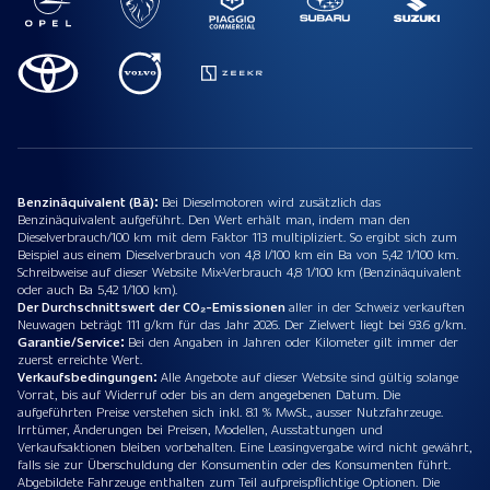
Benzinäquivalent (Bä):
Bei Dieselmotoren wird zusätzlich das
Benzinäquivalent aufgeführt. Den Wert erhält man, indem man den
Dieselverbrauch/100 km mit dem Faktor 113 multipliziert. So ergibt sich zum
Beispiel aus einem Dieselverbrauch von 4,8 l/100 km ein Ba von 5,42 1/100 km.
Schreibweise auf dieser Website Mix-Verbrauch 4,8 1/100 km (Benzinäquivalent
oder auch Ba 5,42 1/100 km).
Der Durchschnittswert der CO₂-Emissionen
aller in der Schweiz verkauften
Neuwagen beträgt 111 g/km für das Jahr 2026. Der Zielwert liegt bei 93.6 g/km.
Garantie/Service:
Bei den Angaben in Jahren oder Kilometer gilt immer der
zuerst erreichte Wert.
Verkaufsbedingungen:
Alle Angebote auf dieser Website sind gültig solange
Vorrat, bis auf Widerruf oder bis an dem angegebenen Datum. Die
aufgeführten Preise verstehen sich inkl. 8.1 % MwSt., ausser Nutzfahrzeuge.
Irrtümer, Änderungen bei Preisen, Modellen, Ausstattungen und
Verkaufsaktionen bleiben vorbehalten. Eine Leasingvergabe wird nicht gewährt,
falls sie zur Überschuldung der Konsumentin oder des Konsumenten führt.
Abgebildete Fahrzeuge enthalten zum Teil aufpreispflichtige Optionen. Die