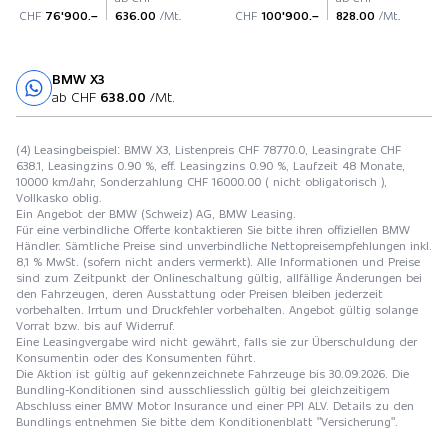
CHF
76'900.–
636.00
/Mt.
CHF
100'900.–
828.00
/Mt.
BMW X3
Probefahrt
ab CHF
638.00
/Mt.
(4) Leasingbeispiel: BMW X3, Listenpreis CHF 78770.0, Leasingrate CHF
638.1, Leasingzins 0.90 %, eff. Leasingzins 0.90 %, Laufzeit 48 Monate,
10000 km/Jahr, Sonderzahlung CHF 16000.00 ( nicht obligatorisch ),
Vollkasko oblig.
Ein Angebot der BMW (Schweiz) AG, BMW Leasing.
Für eine verbindliche Offerte kontaktieren Sie bitte ihren offiziellen BMW
Händler. Sämtliche Preise sind unverbindliche Nettopreisempfehlungen inkl.
8,1 % MwSt. (sofern nicht anders vermerkt). Alle Informationen und Preise
sind zum Zeitpunkt der Onlineschaltung gültig, allfällige Änderungen bei
den Fahrzeugen, deren Ausstattung oder Preisen bleiben jederzeit
vorbehalten. Irrtum und Druckfehler vorbehalten. Angebot gültig solange
Vorrat bzw. bis auf Widerruf.
Eine Leasingvergabe wird nicht gewährt, falls sie zur Überschuldung der
Konsumentin oder des Konsumenten führt.
Die Aktion ist gültig auf gekennzeichnete Fahrzeuge bis 30.09.2026. Die
Bundling-Konditionen sind ausschliesslich gültig bei gleichzeitigem
Abschluss einer BMW Motor Insurance und einer PPI ALV. Details zu den
Bundlings entnehmen Sie bitte dem Konditionenblatt "Versicherung".