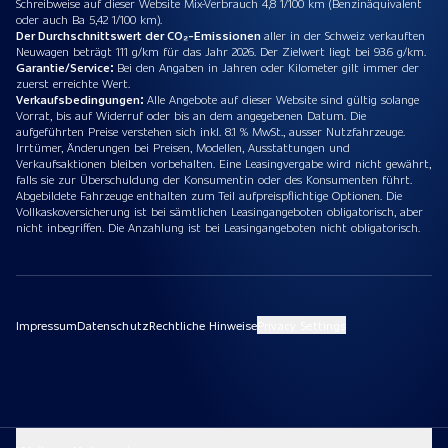
Schreibweise auf dieser Website Mix-Verbrauch 4,8 1/100 km (Benzinäquivalent
oder auch Ba 5,42 1/100 km).
Der Durchschnittswert der CO₂-Emissionen
aller in der Schweiz verkauften
Neuwagen beträgt 111 g/km für das Jahr 2026. Der Zielwert liegt bei 93.6 g/km.
Garantie/Service:
Bei den Angaben in Jahren oder Kilometer gilt immer der
zuerst erreichte Wert.
Verkaufsbedingungen:
Alle Angebote auf dieser Website sind gültig solange
Vorrat, bis auf Widerruf oder bis an dem angegebenen Datum. Die
aufgeführten Preise verstehen sich inkl. 8.1 % MwSt., ausser Nutzfahrzeuge.
Irrtümer, Änderungen bei Preisen, Modellen, Ausstattungen und
Verkaufsaktionen bleiben vorbehalten. Eine Leasingvergabe wird nicht gewährt,
falls sie zur Überschuldung der Konsumentin oder des Konsumenten führt.
Abgebildete Fahrzeuge enthalten zum Teil aufpreispflichtige Optionen. Die
Vollkaskoversicherung ist bei sämtlichen Leasingangeboten obligatorisch, aber
nicht inbegriffen. Die Anzahlung ist bei Leasingangeboten nicht obligatorisch.
Impressum
Datenschutz
Rechtliche Hinweise
Privacy Settings