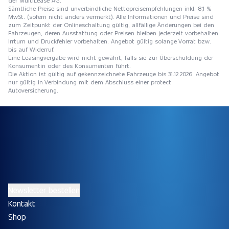
Sämtliche Preise sind unverbindliche Nettopreisempfehlungen inkl. 8,1 %
MwSt. (sofern nicht anders vermerkt). Alle Informationen und Preise sind
zum Zeitpunkt der Onlineschaltung gültig, allfällige Änderungen bei den
Fahrzeugen, deren Ausstattung oder Preisen bleiben jederzeit vorbehalten.
Irrtum und Druckfehler vorbehalten. Angebot gültig solange Vorrat bzw.
bis auf Widerruf.
Eine Leasingvergabe wird nicht gewährt, falls sie zur Überschuldung der
Konsumentin oder des Konsumenten führt.
Die Aktion ist gültig auf gekennzeichnete Fahrzeuge bis 31.12.2026. Angebot
nur gültig in Verbindung mit dem Abschluss einer protect
Autoversicherung.
Newsletter bestellen
Kontakt
Shop