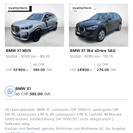
QualityCheck
QualityCheck
BMW X1 M35i
BMW X1 18d sDrive SAG
05/2024 - 50'435 km - 300 PS
05/2022 - 82'819 km - 150 PS
ab CHF
ab CHF
CHF
53'900.–
593.00
/Mt.
CHF
24'900.–
276.00
/Mt.
BMW X1
Probefahrt
ab CHF
593.00
/Mt.
(4) Leasingbeispiel: BMW X1, Listenpreis CHF 53900.0, Leasingrate CHF
592.95, Leasingzins 3.99 %, eff. Leasingzins 4.06 %, Laufzeit 48 Monate,
10000 km/Jahr, Sonderzahlung CHF 11000.00 ( nicht obligatorisch ),
Vollkasko oblig.
Kaution und Restwert gemäss Richtlinien von Multilease AG. Ein Angebot
der MultiLease AG.