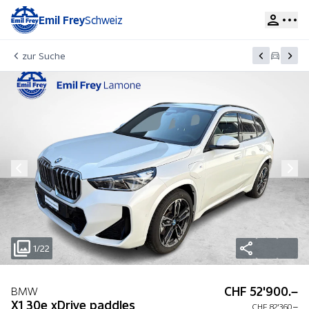
Emil Frey
Schweiz
zur Suche
1/22
CHF 52'900.–
BMW
X1 30e xDrive paddles
CHF 82'360.–