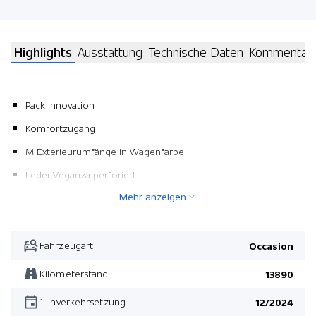
Highlights
Ausstattung
Technische Daten
Kommentar
Pack Innovation
Komfortzugang
M Exterieurumfänge in Wagenfarbe
Leder Veganza perforiert
Mehr anzeigen
M Leichtmetallräder Doppelspeiche 871
Pack Comfort
Radschraubensicherung
Fahrzeugart
Occasion
Driving Assistant Professional
Kilometerstand
13890
Flexible Fast Charger
1. Inverkehrsetzung
12/2024
Metallic-Lackierung