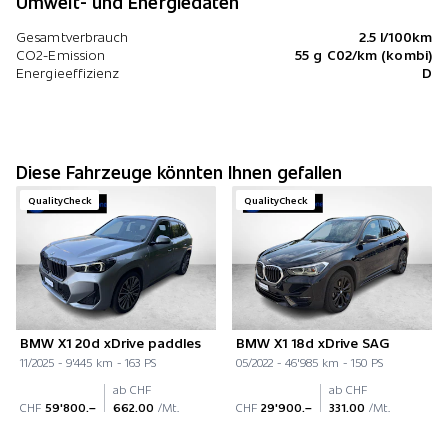
Umwelt- und Energiedaten
Gesamtverbrauch
2.5 l/100km
CO2-Emission
55 g C02/km (kombi)
Energieeffizienz
D
Diese Fahrzeuge könnten Ihnen gefallen
QualityCheck
QualityCheck
BMW X1 20d xDrive paddles
BMW X1 18d xDrive SAG
11/2025 - 9'445 km - 163 PS
05/2022 - 46'985 km - 150 PS
ab CHF
ab CHF
CHF
59'800.–
662.00
/Mt.
CHF
29'900.–
331.00
/Mt.