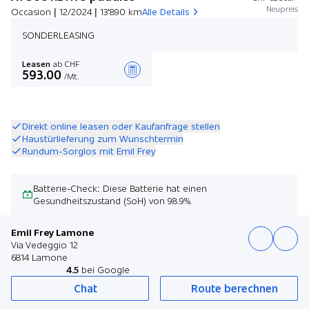
Neupreis
Occasion | 12/2024 | 13'890 km
Alle Details
SONDERLEASING
Leasen
ab CHF
593.00
/Mt.
Angebot zusammenstellen
Direkt online leasen oder Kaufanfrage stellen
Haustürlieferung zum Wunschtermin
Rundum-Sorglos mit Emil Frey
Batterie-Check: Diese Batterie hat einen
Gesundheitszustand (SoH) von 98.9%.
Emil Frey Lamone
Via Vedeggio 12
6814 Lamone
4.5
bei Google
Chat
Route berechnen