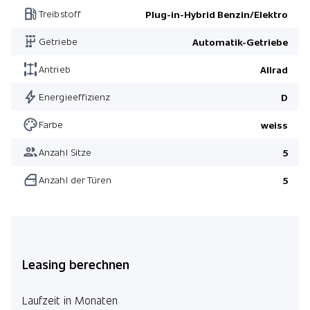
Treibstoff
Plug-in-Hybrid Benzin/Elektro
Anhängerkupplung
Getriebe
Automatik-Getriebe
Sonnenschutzverglasung
Pack M Sport
Antrieb
Allrad
Panorama-Glasdach
Energieeffizienz
D
Parking Assistant Plus
Farbe
weiss
Anzahl Sitze
5
Anzahl der Türen
5
Leasing berechnen
Laufzeit in Monaten