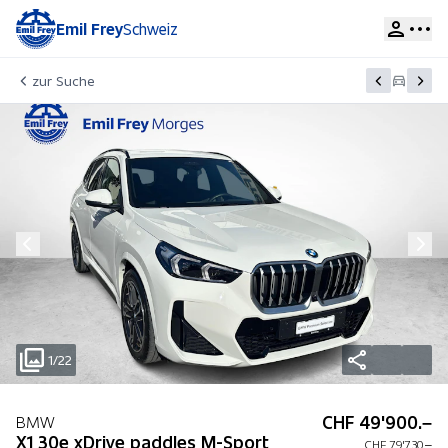
Emil Frey
Schweiz
zur Suche
1/22
CHF 49'900.–
BMW
X1 30e xDrive paddles M-Sport
CHF 79'730.–