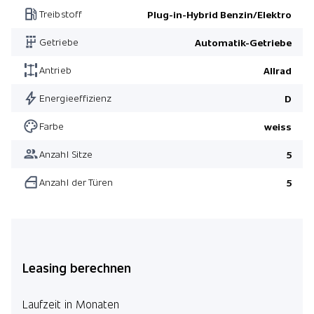
Treibstoff
Plug-in-Hybrid Benzin/Elektro
Pack Innovation
Getriebe
Automatik-Getriebe
Pack Comfort
Antrieb
Allrad
Energieeffizienz
D
Farbe
weiss
Anzahl Sitze
5
Anzahl der Türen
5
Leasing berechnen
Laufzeit in Monaten