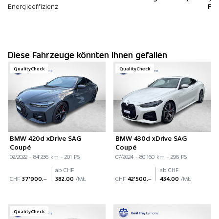
Energieeffizienz
F
Diese Fahrzeuge könnten Ihnen gefallen
QualityCheck
QualityCheck
BMW 420d xDrive SAG
BMW 430d xDrive SAG
Coupé
Coupé
02/2022 - 84'236 km - 201 PS
07/2024 - 80'160 km - 296 PS
ab CHF
ab CHF
CHF
37'900.–
382.00
/Mt.
CHF
42'500.–
434.00
/Mt.
QualityCheck