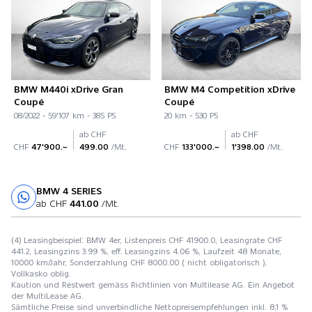
BMW M440i xDrive Gran
BMW M4 Competition xDrive
Coupé
Coupé
08/2022 - 59'107 km - 385 PS
20 km - 530 PS
ab CHF
ab CHF
CHF
47'900.–
499.00
/Mt.
CHF
133'000.–
1'398.00
/Mt.
BMW 4 SERIES
Probefahrt
ab CHF
441.00
/Mt.
(4) Leasingbeispiel: BMW 4er, Listenpreis CHF 41900.0, Leasingrate CHF
441.2, Leasingzins 3.99 %, eff. Leasingzins 4.06 %, Laufzeit 48 Monate,
10000 km/Jahr, Sonderzahlung CHF 8000.00 ( nicht obligatorisch ),
Vollkasko oblig.
Kaution und Restwert gemäss Richtlinien von Multilease AG. Ein Angebot
der MultiLease AG.
Sämtliche Preise sind unverbindliche Nettopreisempfehlungen inkl. 8,1 %