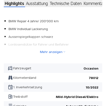
Highlights
Ausstattung
Technische Daten
Kommentar
BMW Repair 4 Jahre/ 200'000 km
BMW Individual Lackierung
Aussenspiegelkappen schwarz
Lordosenstütze für Fahrer und Beifahrer
Mehr anzeigen
Leichtmetallräder BIN Doppelspeiche 793
Aktive Sitzbelüftung vorn
Lordosenstütze für Fahrer und Beifahrer
Fahrzeugart
Occasion
Pack Technology
Kilometerstand
78012
Harman/Kardon Surround Sound System
1. Inverkehrsetzung
10/2022
Pack Comfort
Treibstoff
Mild-Hybrid Diesel/Elektro
Parking Assistant Plus
Getriebe