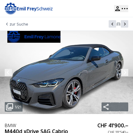
Emil Frey
Schweiz
zur Suche
1/21
CHF 41'900.–
BMW
M440d xDrive SAG Cabrio
CHF 111'540.–