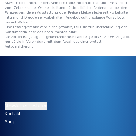
MwSt. (sofern nicht anders vermerkt). Alle Informationen und Preise sind
zum Zeitpunkt der Onlineschaltung gültig, allfällige Änderungen bei den
Fahrzeugen, deren Ausstattung oder Preisen bleiben jederzeit vorbehalten.
Irrtum und Druckfehler vorbehalten. Angebot gültig solange Vorrat bzw.
bis auf Widerruf.
Eine Leasingvergabe wird nicht gewährt, falls sie zur Überschuldung der
Konsumentin oder des Konsumenten führt.
Die Aktion ist gültig auf gekennzeichnete Fahrzeuge bis 31.12.2026. Angebot
nur gültig in Verbindung mit dem Abschluss einer protect
Autoversicherung.
Newsletter bestellen
Kontakt
Shop