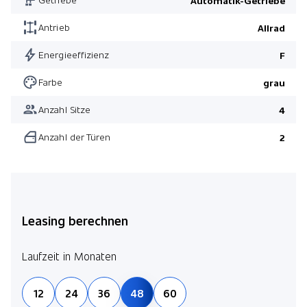
Automatik-Getriebe
Harman/Kardon Surround Sound System
Active Protection
Antrieb
Allrad
M Sportpaket Pro
Energieeffizienz
F
Live Cockpit Professional
Farbe
grau
Pack Comfort
Anzahl Sitze
4
Pack Comfort
Anzahl der Türen
2
Pack Technology
Parking Assistant Plus
Live Cockpit Professional
Leasing berechnen
Laufzeit in Monaten
12
24
36
48
60