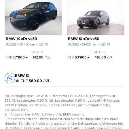
BMW iX xDrive50
BMW iX xDrive50
08/2022 - 85'400 km - 523 PS
05/2022 - 59'035 km - 523 PS
ab CHF
ab CHF
CHF
37'900.–
382.00
/Mt.
CHF
53'900.–
436.00
/Mt.
BMW iX
Probefahrt
ab CHF
569.00
/Mt.
(4) Leasingbeispiel: BMW iX, Listenpreis CHF 64900.0, Leasingrate CHF
569.45, Leasingzins 0.90 %, eff. Leasingzins 0.90 %, Laufzeit 48 Monate,
10000 km/Jahr, Sonderzahlung CHF 13000.00 ( nicht obligatorisch ),
Vollkasko oblig.
Ein Angebot der BMW (Schweiz) AG, BMW Leasing.
Für eine verbindliche Offerte kontaktieren Sie bitte ihren offiziellen BMW
Händler. Sämtliche Preise sind unverbindliche Nettopreisempfehlungen inkl.
8,1 % MwSt. (sofern nicht anders vermerkt). Alle Informationen und Preise