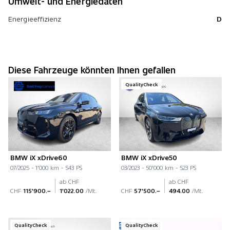
Umwelt- und Energiedaten
Energieeffizienz
D
Diese Fahrzeuge könnten Ihnen gefallen
QualityCheck
BMW iX xDrive60
BMW iX xDrive50
07/2025 - 1'000 km - 543 PS
03/2023 - 50'000 km - 523 PS
ab CHF
ab CHF
CHF
115'900.–
1'022.00
/Mt.
CHF
57'500.–
494.00
/Mt.
QualityCheck
QualityCheck