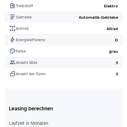
Treibstoff
Elektro
Driving Assistant Plus
Getriebe
Automatik-Getriebe
Pack Exclusive
Antrieb
Allrad
Energieeffizienz
D
Farbe
grau
Anzahl Sitze
5
Anzahl der Türen
5
Leasing berechnen
Laufzeit in Monaten