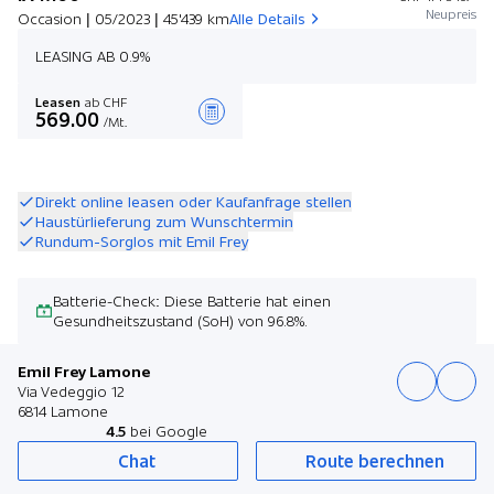
Neupreis
Occasion | 05/2023 | 45'439 km
Alle Details
LEASING AB 0.9%
Leasen
ab CHF
569.00
/Mt.
Angebot zusammenstellen
Direkt online leasen oder Kaufanfrage stellen
Haustürlieferung zum Wunschtermin
Rundum-Sorglos mit Emil Frey
Batterie-Check: Diese Batterie hat einen
Gesundheitszustand (SoH) von 96.8%.
Emil Frey Lamone
Via Vedeggio 12
6814 Lamone
4.5
bei Google
Chat
Route berechnen