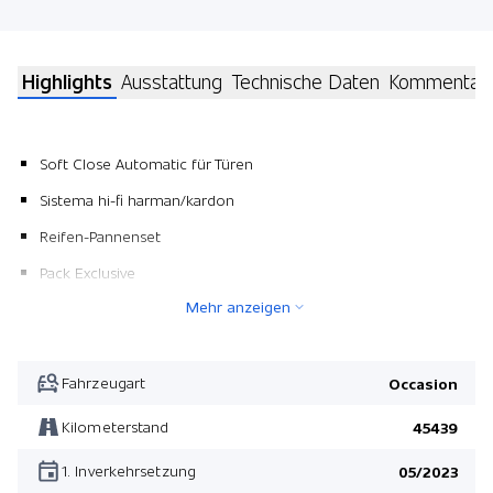
Highlights
Ausstattung
Technische Daten
Kommentar
Soft Close Automatic für Türen
Sistema hi-fi harman/kardon
Reifen-Pannenset
Pack Exclusive
Mehr anzeigen
BMW Individual Lackierung
BIN Exterieur Line Titanbronze
M Aerodynamikräder 1023
Fahrzeugart
Occasion
Klimakomfort/ Frontscheibe
Kilometerstand
45439
BMW Repair 4 Jahre/ 200'000 km
1. Inverkehrsetzung
05/2023
Driving Assistant Plus