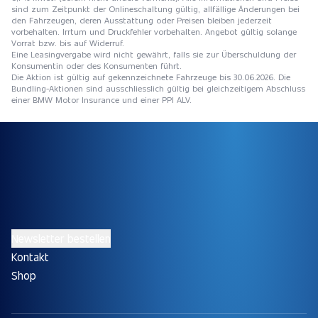
sind zum Zeitpunkt der Onlineschaltung gültig, allfällige Änderungen bei
den Fahrzeugen, deren Ausstattung oder Preisen bleiben jederzeit
vorbehalten. Irrtum und Druckfehler vorbehalten. Angebot gültig solange
Vorrat bzw. bis auf Widerruf.
Eine Leasingvergabe wird nicht gewährt, falls sie zur Überschuldung der
Konsumentin oder des Konsumenten führt.
Die Aktion ist gültig auf gekennzeichnete Fahrzeuge bis 30.06.2026. Die
Bundling-Aktionen sind ausschliesslich gültig bei gleichzeitigem Abschluss
einer BMW Motor Insurance und einer PPI ALV.
Newsletter bestellen
Kontakt
Shop