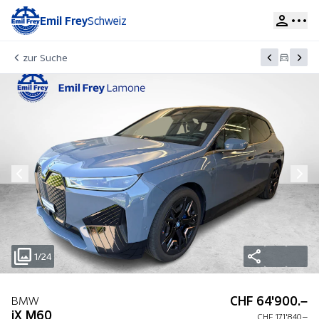
Emil Frey
Schweiz
zur Suche
1/24
CHF 64'900.–
BMW
iX M60
CHF 171'840.–