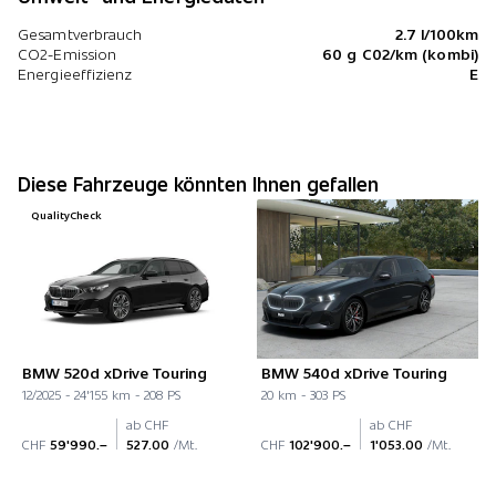
Gesamtverbrauch
2.7 l/100km
CO2-Emission
60 g C02/km (kombi)
Energieeffizienz
E
Diese Fahrzeuge könnten Ihnen gefallen
QualityCheck
BMW 520d xDrive Touring
BMW 540d xDrive Touring
12/2025 - 24'155 km - 208 PS
20 km - 303 PS
ab CHF
ab CHF
CHF
59'990.–
527.00
/Mt.
CHF
102'900.–
1'053.00
/Mt.