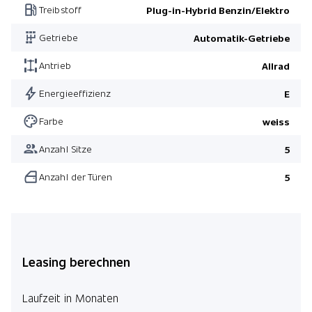
Treibstoff
Plug-in-Hybrid Benzin/Elektro
Pack M Sport
Getriebe
Automatik-Getriebe
Komfortsitze elektrisch verstellbar vorne
Pack M Sport
Antrieb
Allrad
Pack M Sport
Energieeffizienz
E
Pack Travel
Farbe
weiss
Driving Assistant Professional
Anzahl Sitze
5
Pack Innovation
Anzahl der Türen
5
Leasing berechnen
Laufzeit in Monaten