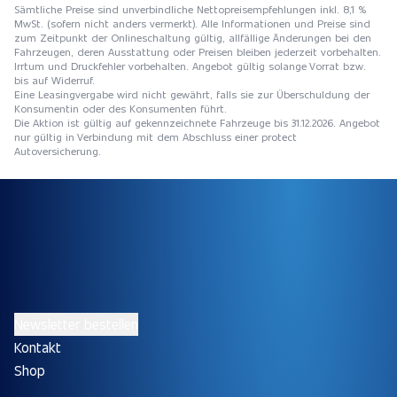
Sämtliche Preise sind unverbindliche Nettopreisempfehlungen inkl. 8,1 %
MwSt. (sofern nicht anders vermerkt). Alle Informationen und Preise sind
zum Zeitpunkt der Onlineschaltung gültig, allfällige Änderungen bei den
Fahrzeugen, deren Ausstattung oder Preisen bleiben jederzeit vorbehalten.
Irrtum und Druckfehler vorbehalten. Angebot gültig solange Vorrat bzw.
bis auf Widerruf.
Eine Leasingvergabe wird nicht gewährt, falls sie zur Überschuldung der
Konsumentin oder des Konsumenten führt.
Die Aktion ist gültig auf gekennzeichnete Fahrzeuge bis 31.12.2026. Angebot
nur gültig in Verbindung mit dem Abschluss einer protect
Autoversicherung.
Newsletter bestellen
Kontakt
Shop