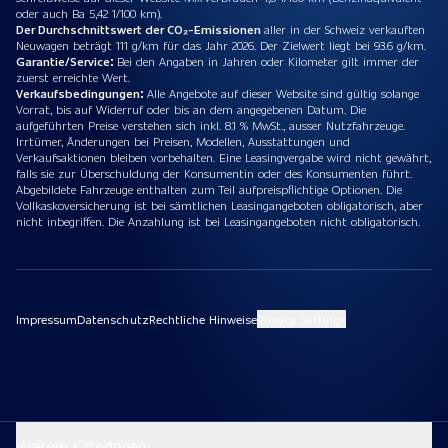
oder auch Ba 5,42 1/100 km).
Der Durchschnittswert der CO₂-Emissionen
aller in der Schweiz verkauften
Neuwagen beträgt 111 g/km für das Jahr 2026. Der Zielwert liegt bei 93.6 g/km.
Garantie/Service:
Bei den Angaben in Jahren oder Kilometer gilt immer der
zuerst erreichte Wert.
Verkaufsbedingungen:
Alle Angebote auf dieser Website sind gültig solange
Vorrat, bis auf Widerruf oder bis an dem angegebenen Datum. Die
aufgeführten Preise verstehen sich inkl. 8.1 % MwSt., ausser Nutzfahrzeuge.
Irrtümer, Änderungen bei Preisen, Modellen, Ausstattungen und
Verkaufsaktionen bleiben vorbehalten. Eine Leasingvergabe wird nicht gewährt,
falls sie zur Überschuldung der Konsumentin oder des Konsumenten führt.
Abgebildete Fahrzeuge enthalten zum Teil aufpreispflichtige Optionen. Die
Vollkaskoversicherung ist bei sämtlichen Leasingangeboten obligatorisch, aber
nicht inbegriffen. Die Anzahlung ist bei Leasingangeboten nicht obligatorisch.
Impressum
Datenschutz
Rechtliche Hinweise
Privacy Settings
Weitere Kategorien