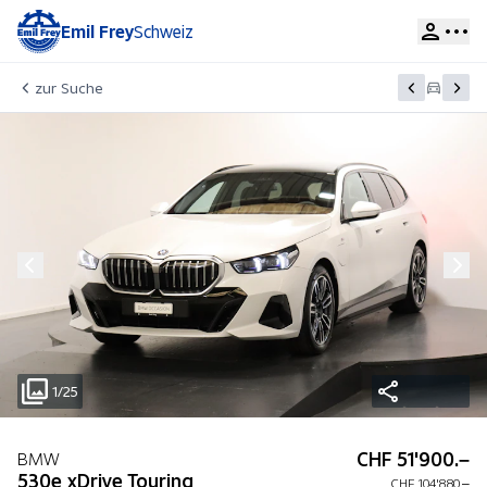
Emil Frey
Schweiz
zur Suche
1/25
CHF 51'900.–
BMW
530e xDrive Touring
CHF 104'880.–