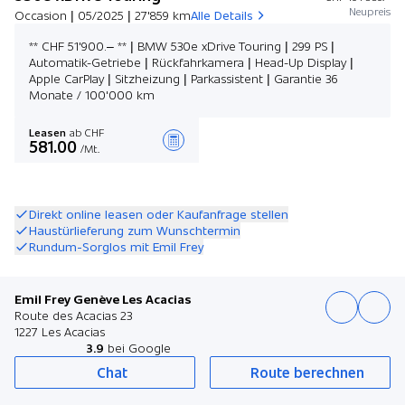
Neupreis
Occasion | 05/2025 | 27'859 km
Alle Details
** CHF 51'900.– ** | BMW 530e xDrive Touring | 299 PS |
Automatik-Getriebe | Rückfahrkamera | Head-Up Display |
Apple CarPlay | Sitzheizung | Parkassistent | Garantie 36
Monate / 100'000 km
Leasen
ab CHF
581.00
/Mt.
Angebot zusammenstellen
Direkt online leasen oder Kaufanfrage stellen
Haustürlieferung zum Wunschtermin
Rundum-Sorglos mit Emil Frey
Emil Frey Genève Les Acacias
Route des Acacias 23
1227 Les Acacias
3.9
bei Google
Chat
Route berechnen