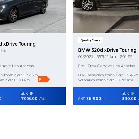
QualityCheck
xDrive Touring
BMW 520d xDrive Touring
 PS
01/2021 - 55'542 km - 201 PS
enève Les Acacias
Emil Frey Genève Les Acacias
en kombiniert 157 g/km
CO2-Emissionen kombiniert 139 g/km
F
biniert 6 l/100km
Verbrauch kombiniert 5.3 l/100km
ab CHF
ab CHF
0.–
1'053.00
36'900.–
390.00
/Mt.
CHF