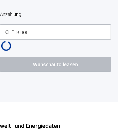
Laufzeit in 
Anzahlung
3 M
CHF
Kilometer p
100
Wunschauto leasen
*Preise inkl. MwS
elt- und Energiedaten