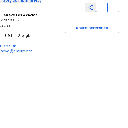
-Sorglos mit Emil Frey
 Genève Les Acacias
Probefahrt
 Acacias 23
cacias
Route berechnen
3.9
bei Google
308 53 08
neve@emilfrey.ch