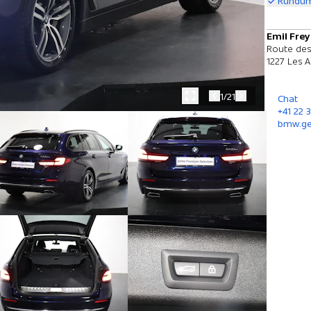
Rundum
Emil Frey
Route des
1227 Les A
1/21
Chat
+41 22 
bmw.ge