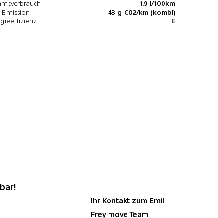
amtverbrauch
1.9 l/100km
-Emission
43 g C02/km (kombi)
gieeffizienz
E
bar!
Ihr Kontakt zum Emil
Frey move Team