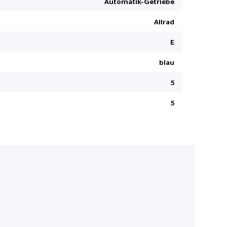
Automatik-Getriebe
ConnectedD
Sonnenschutzverglasung
Allrad
Leichtmeta
BMW Individual Lackierung
Fussgänger
E
Pack Luxury Line
Teleservice
Driving Assistant Professional
blau
Automatis
arking Assistant Plus
5
Uni-Lackie
Standklima
5
Geschwind
Garantie B
Jetzt rundum 
inklusive. Nu