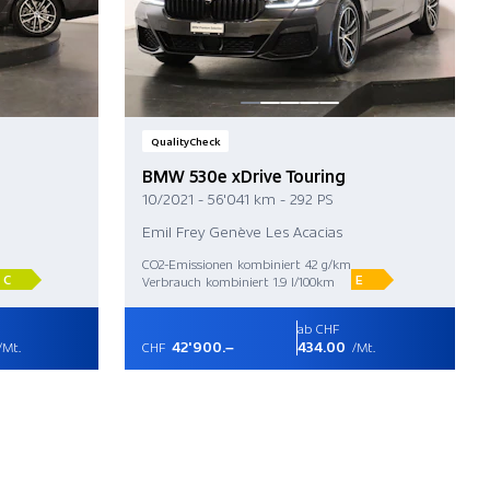
QualityCheck
BMW 530e xDrive Touring
10/2021 - 56'041 km - 292 PS
Emil Frey Genève Les Acacias
CO2-Emissionen kombiniert 42 g/km
C
E
Verbrauch kombiniert 1.9 l/100km
ab CHF
42'900.–
434.00
/Mt.
CHF
/Mt.