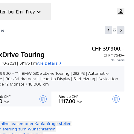
ten bei Emil Frey
che
CHF 39'900.–
xDrive Touring
CHF 113'540.–
Neupreis
 10/2021 | 61'475 km
Alle Details
39'900.– ** | BMW 530e xDrive Touring | 292 PS | Automatik-
e | Rückfahrkamera | Head-Up Display | Sitzheizung | Navigation
tie 12 Monate / 10'000 km
b CHF
Abo
ab CHF
0
1'117.00
/Mt.
/Mt.
Angebot zusammenstellen
online leasen oder Kaufanfrage stellen
rlieferung zum Wunschtermin