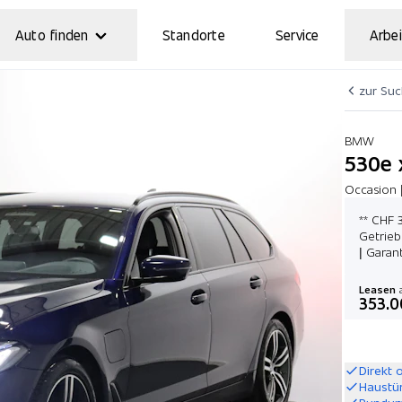
Auto finden
Standorte
Service
Arbei
zur Su
BMW
530e 
Occasion |
** CHF 
Getrieb
| Garan
Leasen
a
353.0
Direkt 
Haustü