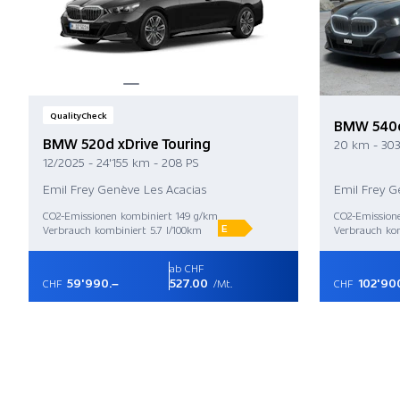
QualityCheck
BMW 540d 
BMW 520d xDrive Touring
20 km - 303
12/2025 - 24'155 km - 208 PS
Emil Frey Genève Les Acacias
Emil Frey G
CO2-Emissionen kombiniert 149 g/km
CO2-Emission
E
Verbrauch kombiniert 5.7 l/100km
Verbrauch kom
ab CHF
59'990.–
527.00
102'90
CHF
/Mt.
CHF