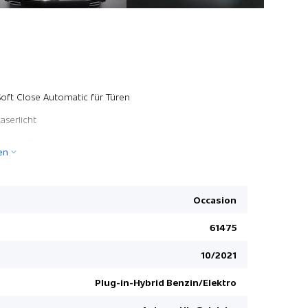
Park Dista
Soft Close Automatic für Türen
Sport-Lede
aserlicht
Klimaautom
Lenkradheizung
en
Reifendruc
Active Protection
Diebstahlw
Dachhimmel anthrazit
Active Gua
Occasion
Ski- und Snowboardsack
Freisprech
61475
HiFi-Lautsprechersystem
Digital au
10/2021
Exklusivleder Nappa
Innenspieg
Komfortzugang
Velours-F
Plug-in-Hybrid Benzin/Elektro
Head-Up Display
Pack Conne