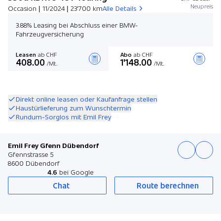
Neupreis
Occasion | 11/2024 | 23'700 km
Alle Details
3.88% Leasing bei Abschluss einer BMW-
Fahrzeugversicherung
Leasen
ab CHF
Abo
ab CHF
408.00
1'148.00
/Mt.
/Mt.
Angebot zusammenstellen
Direkt online leasen oder Kaufanfrage stellen
Haustürlieferung zum Wunschtermin
Rundum-Sorglos mit Emil Frey
Emil Frey Gfenn Dübendorf
Gfennstrasse 5
8600 Dübendorf
4.6
bei Google
Chat
Route berechnen