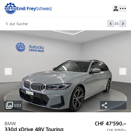
Emil Frey
Schweiz
zur Suche
1/23
CHF 47'590.–
BMW
330d xDrive 48V Touring
CHF 92'820.–