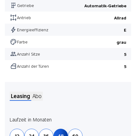
Getriebe
Automatik-Getriebe
Pack M Sport
Pack Comfort
Antrieb
Allrad
Pack Innovation II
Energieeffizienz
E
Farbe
grau
Anzahl Sitze
5
Anzahl der Türen
5
Leasing
Abo
Laufzeit in Monaten
Jetz
12
24
36
48
60