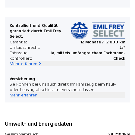
Mona
Kontrolliert und Qualität
garantiert durch Emil Frey
Select.
*Preis
Garantie:
12 Monate / 12'000 km
Umtauschrecht:
Ja*
Fahrzeug
Ja, mittels umfangreichem Fachmann-
kontrolliert:
Check
Mehr erfahren
Versicherung
Sie können bei uns auch direkt Ihr Fahrzeug beim Kauf-
oder Leasingsabschluss mitversichern lassen.
Mehr erfahren
Umwelt- und Energiedaten
Gesamtverbrauch
5.8 l/100km