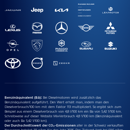
Benzinäquivalent (Bä):
Bei Dieselmotoren wird zusätzlich das
Benzinäquivalent aufgeführt. Den Wert erhält man, indem man den
Dieselverbrauch/100 km mit dem Faktor 113 multipliziert. So ergibt sich zum
Beispiel aus einem Dieselverbrauch von 4,8 l/100 km ein Ba von 5,42 1/100 km.
Schreibweise auf dieser Website Mix-Verbrauch 4,8 1/100 km (Benzinäquivalent
oder auch Ba 5,42 1/100 km).
Der Durchschnittswert der CO₂-Emissionen
aller in der Schweiz verkauften
Neuwagen beträgt 111 g/km für das Jahr 2026. Der Zielwert liegt bei 93.6 g/km.