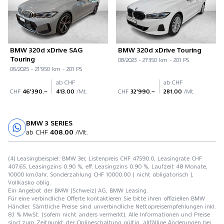
BMW 320d xDrive SAG
BMW 320d xDrive Touring
Touring
08/2023 - 21'350 km - 201 PS
06/2025 - 21'950 km - 201 PS
ab CHF
ab CHF
CHF
46'390.–
413.00
/Mt.
CHF
32'990.–
281.00
/Mt.
BMW 3 SERIES
Probefahrt
ab CHF
408.00
/Mt.
(4) Leasingbeispiel: BMW 3er, Listenpreis CHF 47590.0, Leasingrate CHF
407.65, Leasingzins 0.90 %, eff. Leasingzins 0.90 %, Laufzeit 48 Monate,
10000 km/Jahr, Sonderzahlung CHF 10000.00 ( nicht obligatorisch ),
Vollkasko oblig.
Ein Angebot der BMW (Schweiz) AG, BMW Leasing.
Für eine verbindliche Offerte kontaktieren Sie bitte ihren offiziellen BMW
Händler. Sämtliche Preise sind unverbindliche Nettopreisempfehlungen inkl.
8,1 % MwSt. (sofern nicht anders vermerkt). Alle Informationen und Preise
sind zum Zeitpunkt der Onlineschaltung gültig, allfällige Änderungen bei