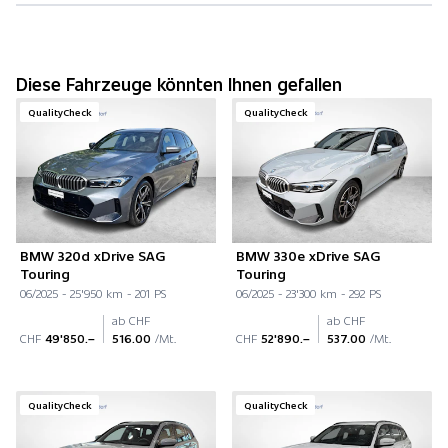
Diese Fahrzeuge könnten Ihnen gefallen
QualityCheck
QualityCheck
BMW 320d xDrive SAG
BMW 330e xDrive SAG
Touring
Touring
06/2025 - 25'950 km - 201 PS
06/2025 - 23'300 km - 292 PS
ab CHF
ab CHF
CHF
49'850.–
516.00
/Mt.
CHF
52'890.–
537.00
/Mt.
QualityCheck
QualityCheck