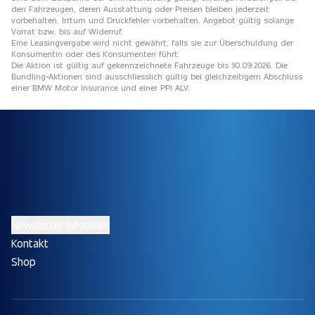
den Fahrzeugen, deren Ausstattung oder Preisen bleiben jederzeit
vorbehalten. Irrtum und Druckfehler vorbehalten. Angebot gültig solange
Vorrat bzw. bis auf Widerruf.
Eine Leasingvergabe wird nicht gewährt, falls sie zur Überschuldung der
Konsumentin oder des Konsumenten führt.
Die Aktion ist gültig auf gekennzeichnete Fahrzeuge bis 30.09.2026. Die
Bundling-Aktionen sind ausschliesslich gültig bei gleichzeitigem Abschluss
einer BMW Motor Insurance und einer PPI ALV.
Newsletter bestellen
Kontakt
Shop