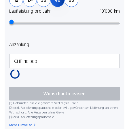
und 
selb
Laufleistung pro Jahr
10'000 km
Mehr
Lauf
Anzahlung
CHF
Kilo
Wunschauto leasen
(1) Gebunden für die gesamte Vertragslaufzeit.
(2) exkl. Ablieferungspauschale oder evtl. gewünschter Lieferung an einen
Wunschort. Alle Angaben ohne Gewähr.
(3) exkl. Ablieferungspauschale
Startdat
Mehr Hinweise