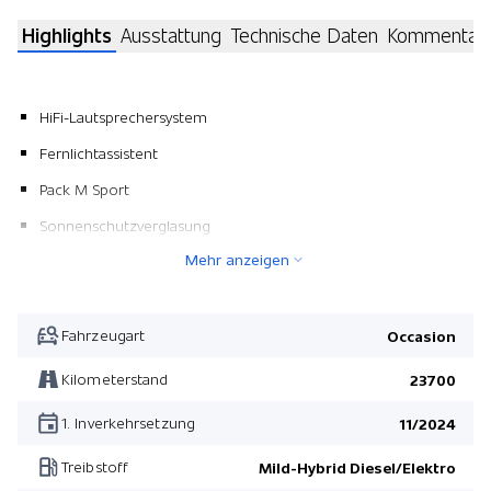
Highlights
Ausstattung
Technische Daten
Kommentar
HiFi-Lautsprechersystem
Fernlichtassistent
Pack M Sport
Sonnenschutzverglasung
Mehr anzeigen
Akustikverglasung
Elektrische Sitzverstellung mit Memory
Adaptive LED-Scheinwerfer
Fahrzeugart
Occasion
Sportlenkung variabel
Kilometerstand
23700
Metallic-Lackierung
1. Inverkehrsetzung
11/2024
Pack Comfort
Treibstoff
Mild-Hybrid Diesel/Elektro
Pack Innovation II