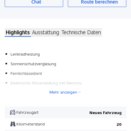
Chat
Route berechnen
Highlights
Ausstattung
Technische Daten
Lenkradheizung
Sonnenschutzverglasung
Fernlichtassistent
Elektrische Sitzverstellung mit Memory
Mehr anzeigen
Lehnenbreitenverstellung
Glasdach elektrisch
Pack M Sport
Fahrzeugart
Neues Fahrzeug
Dachhimmel anthrazit
Kilometerstand
20