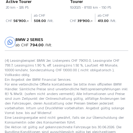
Active Tourer
Tourer
20 km - 326 PS
10/2025 - 8'100 km - 150 PS
ab CHF
ab CHF
CHF
56'900.–
508.00
/Mt.
CHF
39'900.–
413.00
/Mt.
BMW 2 SERIES
Probefahrt
ab CHF
794.00
/Mt.
(4) Leasingbeispiel: BMW 2er, Listenpreis CHF 79010.0, Leasingrate CHF
793.7, Leasingzins 1.90 %, eff. Leasingzins 1.92 %, Laufzeit 48 Monate,
10000 km/Jahr, Sonderzahlung CHF 13000.00 ( nicht obligatorisch ),
Vollkasko oblig.
Ein Angebot der BMW Financial Services.
Für eine verbindliche Offerte kontaktieren Sie bitte ihren offiziellen BMW
Händler. Sämtliche Preise sind unverbindliche Nettopreisempfehlungen inkl.
8,1 % MwSt. (sofern nicht anders vermerkt). Alle Informationen und Preise
sind zum Zeitpunkt der Onlineschaltung gültig, allfällige Änderungen bei
den Fahrzeugen, deren Ausstattung oder Preisen bleiben jederzeit
vorbehalten. Irrtum und Druckfehler vorbehalten. Angebot gültig solange
Vorrat bzw. bis auf Widerruf.
Eine Leasingvergabe wird nicht gewährt, falls sie zur Überschuldung der
Konsumentin oder des Konsumenten führt.
Die Aktion ist gültig auf gekennzeichnete Fahrzeuge bis 30.06.2026. Die
Bundling-Konditionen sind ausschliesslich gültig bei gleichzeitigem