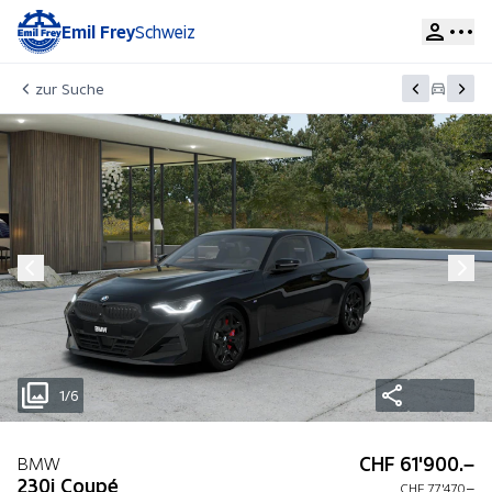
Emil Frey
Schweiz
zur Suche
1/6
CHF 61'900.–
BMW
230i Coupé
CHF 77'470.–