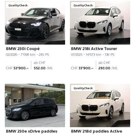
QualityCheck
QualityCheck
BMW 230i Coupé
BMW 218i Active Tourer
02/2026 - 7'098 km - 245 PS
07/2025 - 14'673 km - 136 PS
ab CHF
ab CHF
CHF
53'900.–
552.00
/Mt.
CHF
33'900.–
293.00
/Mt.
QualityCheck
BMW 230e xDrive paddles
BMW 218d paddles Active