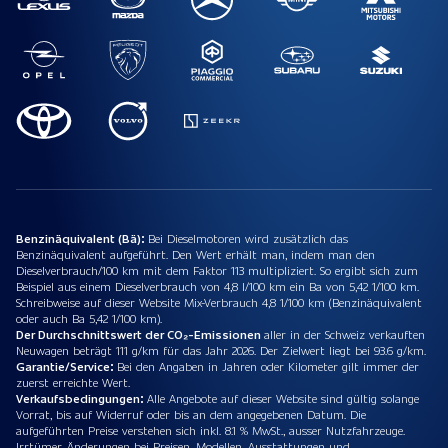
Benzinäquivalent (Bä):
Bei Dieselmotoren wird zusätzlich das
Benzinäquivalent aufgeführt. Den Wert erhält man, indem man den
Dieselverbrauch/100 km mit dem Faktor 113 multipliziert. So ergibt sich zum
Beispiel aus einem Dieselverbrauch von 4,8 l/100 km ein Ba von 5,42 1/100 km.
Schreibweise auf dieser Website Mix-Verbrauch 4,8 1/100 km (Benzinäquivalent
oder auch Ba 5,42 1/100 km).
Der Durchschnittswert der CO₂-Emissionen
aller in der Schweiz verkauften
Neuwagen beträgt 111 g/km für das Jahr 2026. Der Zielwert liegt bei 93.6 g/km.
Garantie/Service:
Bei den Angaben in Jahren oder Kilometer gilt immer der
zuerst erreichte Wert.
Verkaufsbedingungen:
Alle Angebote auf dieser Website sind gültig solange
Vorrat, bis auf Widerruf oder bis an dem angegebenen Datum. Die
aufgeführten Preise verstehen sich inkl. 8.1 % MwSt., ausser Nutzfahrzeuge.
Irrtümer, Änderungen bei Preisen, Modellen, Ausstattungen und