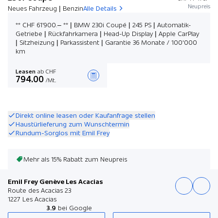
Neupreis
Neues Fahrzeug | Benzin
Alle Details
** CHF 61'900.– ** | BMW 230i Coupé | 245 PS | Automatik-
Getriebe | Rückfahrkamera | Head-Up Display | Apple CarPlay
| Sitzheizung | Parkassistent | Garantie 36 Monate / 100'000
km
Leasen
ab CHF
794.00
/Mt.
Angebot zusammenstellen
Direkt online leasen oder Kaufanfrage stellen
Haustürlieferung zum Wunschtermin
Rundum-Sorglos mit Emil Frey
Mehr als 15% Rabatt zum Neupreis
Emil Frey Genève Les Acacias
Route des Acacias 23
1227 Les Acacias
3.9
bei Google