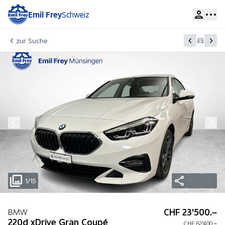
Emil Frey
Schweiz
zur Suche
1/15
CHF 23'500.–
BMW
220d xDrive Gran Coupé
CHF 62'400.–