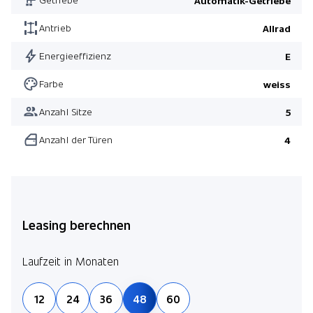
Automatik-Getriebe
Pack Advantage
Antrieb
Allrad
Energieeffizienz
E
Farbe
weiss
Anzahl Sitze
5
Anzahl der Türen
4
Leasing berechnen
Laufzeit in Monaten
12
24
36
48
60