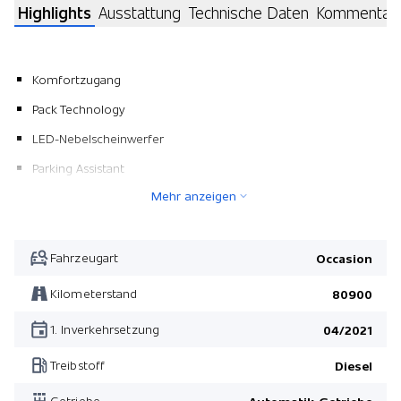
Highlights
Ausstattung
Technische Daten
Kommentar
Komfortzugang
Pack Technology
LED-Nebelscheinwerfer
Parking Assistant
Mehr anzeigen
Pack Connected Drive Professional
Pack Sport Line
Pack Advantage
Fahrzeugart
Occasion
Pack Sport Line
Kilometerstand
80900
Pack Connected Drive Professional
1. Inverkehrsetzung
04/2021
Pack Technology
Treibstoff
Diesel
Parking Assistant
Getriebe