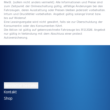
MwSt. (sofern nicht anders vermerkt). Alle Informationen und Preise sind
zum Zeitpunkt der Onlineschaltung gültig, allfällige Änderungen bei den
Fahrzeugen, deren Ausstattung oder Preisen bleiben jederzeit vorbehalten.
Irrtum und Druckfehler vorbehalten. Angebot gültig solange Vorrat bzw.
bis auf Widerruf.
Eine Leasingvergabe wird nicht gewährt, falls sie zur Überschuldung der
Konsumentin oder des Konsumenten führt.
Die Aktion ist gültig auf gekennzeichnete Fahrzeuge bis 31.12.2026. Angebot
nur gültig in Verbindung mit dem Abschluss einer protect
Autoversicherung.
Newsletter bestellen
Kontakt
Shop