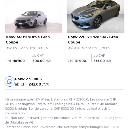
BMW M235i xDrive Gran
BMW 220i xDrive SAG Gran
Coupé
Coupé
06/2025 - 12'877 km - 300 PS
05/2023 - 52'452 km - 178 PS
ab CHF
ab CHF
CHF
48'900.–
500.00
/Mt.
CHF
31'900.–
338.00
/Mt.
BMW 2 SERIES
Probefahrt
ab CHF
242.00
/Mt.
(4) Leasingbeispiel: BMW 2er, Listenpreis CHF 23900.0, Leasingrate CHF
241.85, Leasingzins 3.99 %, eff. Leasingzins 4.06 %, Laufzeit 48 Monate,
10000 km/Jahr, Sonderzahlung CHF 5000.00 ( nicht obligatorisch ),
Vollkasko oblig.
Kaution und Restwert gemäss Richtlinien von Multilease AG. Ein Angebot
der MultiLease AG.
Sämtliche Preise sind unverbindliche Nettopreisempfehlungen inkl. 8,1 %