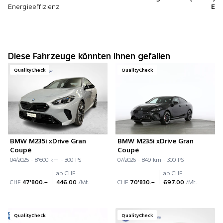
Energieeffizienz
E
Diese Fahrzeuge könnten Ihnen gefallen
QualityCheck
QualityCheck
BMW M235i xDrive Gran
BMW M235i xDrive Gran
Coupé
Coupé
04/2025 - 8'600 km - 300 PS
07/2026 - 849 km - 300 PS
ab CHF
ab CHF
CHF
47'800.–
446.00
/Mt.
CHF
70'830.–
697.00
/Mt.
QualityCheck
QualityCheck