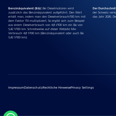
Benzinäquivalent (Bä):
Bei Dieselmotoren wird
Der Durchschni
zusätzlich das Benzinäquivalent aufgeführt. Den Wert
der Schweiz verk
erhält man, indem man den Dieselverbrauch/100 km mit
das Jahr 2026. De
dem Faktor 113 multipliziert. So ergibt sich zum Beispiel
aus einem Dieselverbrauch von 4,8 l/100 km ein Ba von
5,42 1/100 km. Schreibweise auf dieser Website Mix-
Verbrauch 4,8 1/100 km (Benzinäquivalent oder auch Ba
5,42 1/100 km).
Impressum
Datenschutz
Rechtliche Hinweise
Privacy Settings