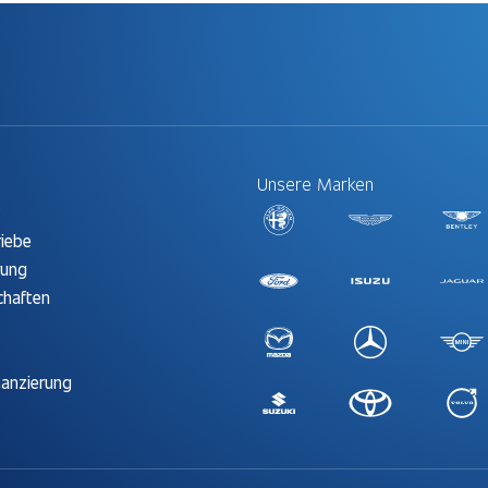
Unsere Marken
t
riebe
rung
chaften
nanzierung