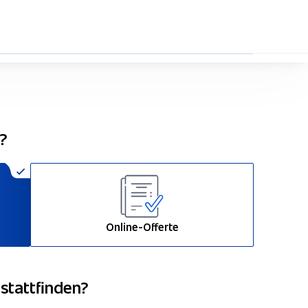
33%
n?
Online-Offerte
 stattfinden?