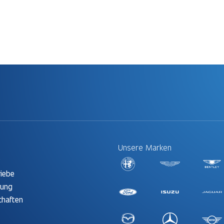
Unsere Marken
t
riebe
rung
chaften