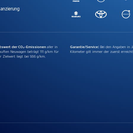
nanzierung
ttswert der CO₂-Emissionen
aller in
Garantie/Service:
Bei den Angaben in 
auften Neuwagen beträgt 111 g/km für
Kilometer gilt immer der zuerst erreicht
r Zielwert liegt bei 93.6 g/km.