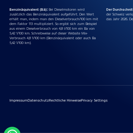
Benzinäquivalent (Bä):
Bei Dieselmotoren wird
Der Durchschni
zusätzlich das Benzinäquivalent aufgeführt. Den Wert
der Schweiz verk
erhält man, indem man den Dieselverbrauch/100 km mit
das Jahr 2026. De
dem Faktor 113 multipliziert. So ergibt sich zum Beispiel
aus einem Dieselverbrauch von 4,8 l/100 km ein Ba von
5,42 1/100 km. Schreibweise auf dieser Website Mix-
Verbrauch 4,8 1/100 km (Benzinäquivalent oder auch Ba
5,42 1/100 km).
Impressum
Datenschutz
Rechtliche Hinweise
Privacy Settings