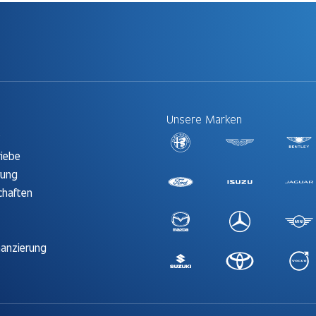
Unsere Marken
t
riebe
rung
chaften
nanzierung