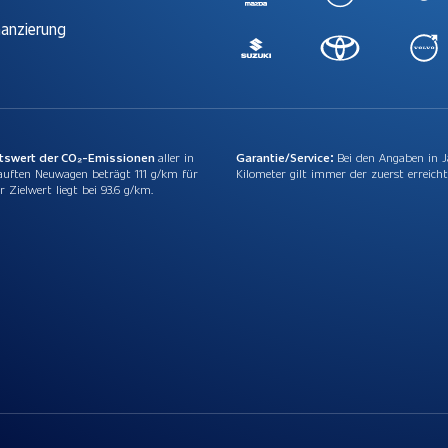
nanzierung
ttswert der CO₂-Emissionen
aller in
Garantie/Service:
Bei den Angaben in 
auften Neuwagen beträgt 111 g/km für
Kilometer gilt immer der zuerst erreicht
r Zielwert liegt bei 93.6 g/km.