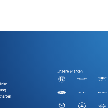
Unsere Marken
t
riebe
rung
chaften