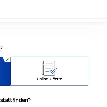
33%
n?
Online-Offerte
 stattfinden?