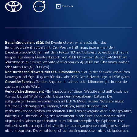
Benzinäquivalent (Bä):
Bei Dieselmotoren wird zusätzlich das
Benzinäquivalent aufgeführt. Den Wert erhält man, indem man den
Dieselverbrauch/100 km mit dem Faktor 113 multipliziert. So ergibt sich zum
Beispiel aus einem Dieselverbrauch von 4,8 l/100 km ein Ba von 5,42 1/100 km.
Schreibweise auf dieser Website Mix-Verbrauch 4,8 1/100 km (Benzinäquivalent
oder auch Ba 5,42 1/100 km).
Der Durchschnittswert der CO₂-Emissionen
aller in der Schweiz verkauften
Neuwagen beträgt 111 g/km für das Jahr 2026. Der Zielwert liegt bei 93.6 g/km.
Garantie/Service:
Bei den Angaben in Jahren oder Kilometer gilt immer der
zuerst erreichte Wert.
Verkaufsbedingungen:
Alle Angebote auf dieser Website sind gültig solange
Vorrat, bis auf Widerruf oder bis an dem angegebenen Datum. Die
aufgeführten Preise verstehen sich inkl. 8.1 % MwSt., ausser Nutzfahrzeuge.
Irrtümer, Änderungen bei Preisen, Modellen, Ausstattungen und
Verkaufsaktionen bleiben vorbehalten. Eine Leasingvergabe wird nicht gewährt,
falls sie zur Überschuldung der Konsumentin oder des Konsumenten führt.
Abgebildete Fahrzeuge enthalten zum Teil aufpreispflichtige Optionen. Die
Vollkaskoversicherung ist bei sämtlichen Leasingangeboten obligatorisch, aber
nicht inbegriffen. Die Anzahlung ist bei Leasingangeboten nicht obligatorisch.