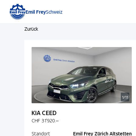
Emil Frey
Schweiz
Zurück
1/11
KIA CEED
CHF 31'920.–
Standort
Emil Frey Zürich Altstetten