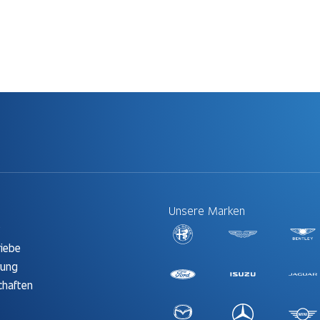
Unsere Marken
t
riebe
rung
chaften