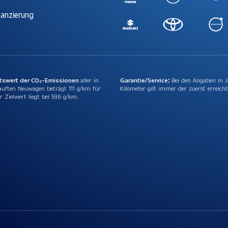
nanzierung
ttswert der CO₂-Emissionen
aller in
Garantie/Service:
Bei den Angaben in 
auften Neuwagen beträgt 111 g/km für
Kilometer gilt immer der zuerst erreicht
r Zielwert liegt bei 93.6 g/km.