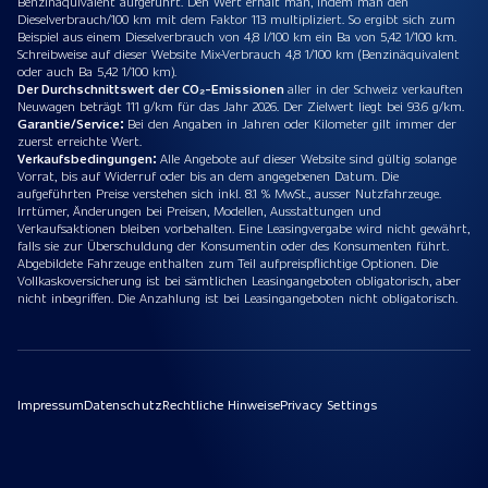
Benzinäquivalent aufgeführt. Den Wert erhält man, indem man den
Dieselverbrauch/100 km mit dem Faktor 113 multipliziert. So ergibt sich zum
Beispiel aus einem Dieselverbrauch von 4,8 l/100 km ein Ba von 5,42 1/100 km.
Schreibweise auf dieser Website Mix-Verbrauch 4,8 1/100 km (Benzinäquivalent
oder auch Ba 5,42 1/100 km).
Der Durchschnittswert der CO₂-Emissionen
aller in der Schweiz verkauften
Neuwagen beträgt 111 g/km für das Jahr 2026. Der Zielwert liegt bei 93.6 g/km.
Garantie/Service:
Bei den Angaben in Jahren oder Kilometer gilt immer der
zuerst erreichte Wert.
Verkaufsbedingungen:
Alle Angebote auf dieser Website sind gültig solange
Vorrat, bis auf Widerruf oder bis an dem angegebenen Datum. Die
aufgeführten Preise verstehen sich inkl. 8.1 % MwSt., ausser Nutzfahrzeuge.
Irrtümer, Änderungen bei Preisen, Modellen, Ausstattungen und
Verkaufsaktionen bleiben vorbehalten. Eine Leasingvergabe wird nicht gewährt,
falls sie zur Überschuldung der Konsumentin oder des Konsumenten führt.
Abgebildete Fahrzeuge enthalten zum Teil aufpreispflichtige Optionen. Die
Vollkaskoversicherung ist bei sämtlichen Leasingangeboten obligatorisch, aber
nicht inbegriffen. Die Anzahlung ist bei Leasingangeboten nicht obligatorisch.
Impressum
Datenschutz
Rechtliche Hinweise
Privacy Settings