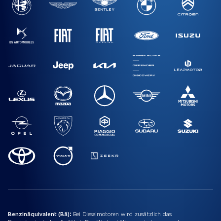
Benzinäquivalent (Bä):
Bei Dieselmotoren wird zusätzlich das