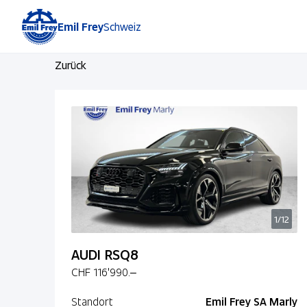
Emil Frey
Schweiz
Zurück
1/12
AUDI RSQ8
CHF 116'990.–
Standort
Emil Frey SA Marly