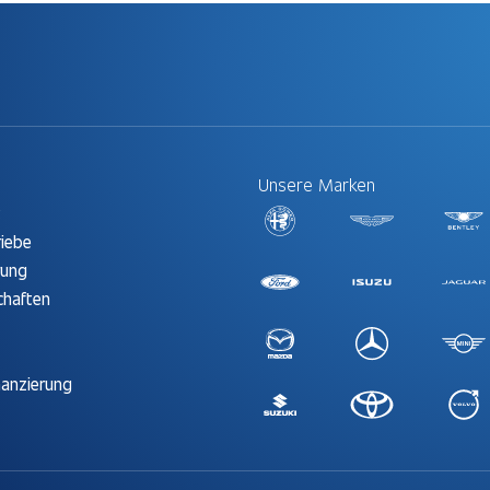
Unsere Marken
t
riebe
rung
chaften
nanzierung