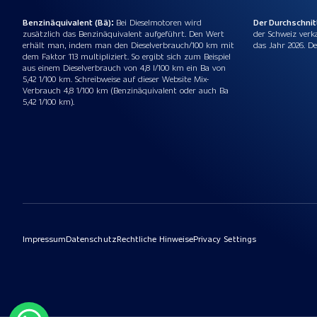
Benzinäquivalent (Bä):
Bei Dieselmotoren wird
Der Durchschni
zusätzlich das Benzinäquivalent aufgeführt. Den Wert
der Schweiz verk
erhält man, indem man den Dieselverbrauch/100 km mit
das Jahr 2026. De
dem Faktor 113 multipliziert. So ergibt sich zum Beispiel
aus einem Dieselverbrauch von 4,8 l/100 km ein Ba von
5,42 1/100 km. Schreibweise auf dieser Website Mix-
Verbrauch 4,8 1/100 km (Benzinäquivalent oder auch Ba
5,42 1/100 km).
Impressum
Datenschutz
Rechtliche Hinweise
Privacy Settings