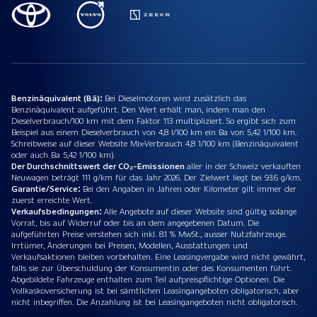
Benzinäquivalent (Bä):
Bei Dieselmotoren wird zusätzlich das
Benzinäquivalent aufgeführt. Den Wert erhält man, indem man den
Dieselverbrauch/100 km mit dem Faktor 113 multipliziert. So ergibt sich zum
Beispiel aus einem Dieselverbrauch von 4,8 l/100 km ein Ba von 5,42 1/100 km.
Schreibweise auf dieser Website Mix-Verbrauch 4,8 1/100 km (Benzinäquivalent
oder auch Ba 5,42 1/100 km).
Der Durchschnittswert der CO₂-Emissionen
aller in der Schweiz verkauften
Neuwagen beträgt 111 g/km für das Jahr 2026. Der Zielwert liegt bei 93.6 g/km.
Garantie/Service:
Bei den Angaben in Jahren oder Kilometer gilt immer der
zuerst erreichte Wert.
Verkaufsbedingungen:
Alle Angebote auf dieser Website sind gültig solange
Vorrat, bis auf Widerruf oder bis an dem angegebenen Datum. Die
aufgeführten Preise verstehen sich inkl. 8.1 % MwSt., ausser Nutzfahrzeuge.
Irrtümer, Änderungen bei Preisen, Modellen, Ausstattungen und
Verkaufsaktionen bleiben vorbehalten. Eine Leasingvergabe wird nicht gewährt,
falls sie zur Überschuldung der Konsumentin oder des Konsumenten führt.
Abgebildete Fahrzeuge enthalten zum Teil aufpreispflichtige Optionen. Die
Vollkaskoversicherung ist bei sämtlichen Leasingangeboten obligatorisch, aber
nicht inbegriffen. Die Anzahlung ist bei Leasingangeboten nicht obligatorisch.