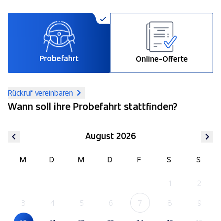
Probefahrt
Online-Offerte
Rückruf vereinbaren
Wann soll ihre Probefahrt stattfinden?
August 2026
M
D
M
D
F
S
S
1
2
3
4
5
6
7
8
9