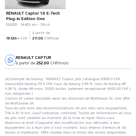
RENAULT Captur 1.6 E-Tech
Plug-in Edition One
05/2021 - 54 405 km - 159 ch
à partir de
19 320.–
CHF
211.00
CHF/mois
RENAULT CAPTUR
Essai sur route
à partir de
252.00
CHF/mois
(4) Exemple de leasing : RENAULT Captur, prix catalogue 21900.0 CHF,
mensualité leasing 251.5 CHF, taux de leasing 3.99 %, taux de leasing eff.
4.06 %, durée 48 mois, 10000 km/an, paiement exceptionnel 4000.00 CHF (
non obligatoire ).
Caution et valeur résiduelle selon les directives de Multilease SA. Une offre
de MultiLease SA.
Tous les prix sont des recommandations de prix nets sans engagement,
TVA à 8,1 % incl. (sauf indication contraire). Toutes les informations et tous
les prix sont valables au moment de la mise en ligne. Nous nous
réservons le droit d’apporter des modifications aux véhicules, à leur
équipement ou à leurs prix à tout moment. Sous réserve d’erreurs et de
fautes d impression. Offre valable dans la limite des stocks disponibles