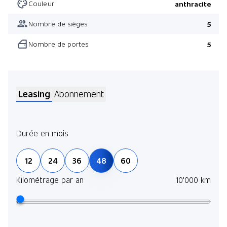
Couleur
anthracite
Nombre de sièges
5
Nombre de portes
5
Leasing
Abonnement
Durée en mois
Sous
12
24
36
48
60
l’es
de fa
Kilométrage par an
10'000 km
En s
Duré