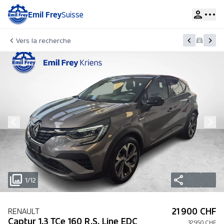
Emil Frey
Suisse
Vers la recherche
1/12
21 900 CHF
RENAULT
Captur 1.3 TCe 160 R.S. Line EDC
32 950 CHF