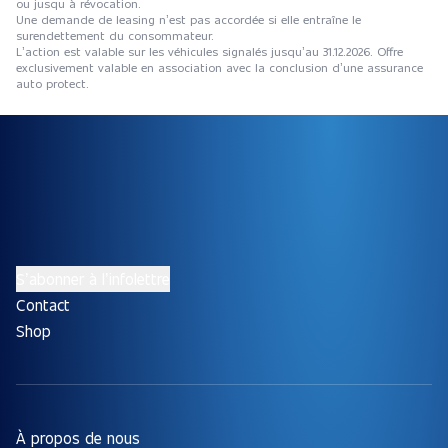
ou jusqu à révocation.
Une demande de leasing n’est pas accordée si elle entraîne le
surendettement du consommateur.
L’action est valable sur les véhicules signalés jusqu’au 31.12.2026. Offre
exclusivement valable en association avec la conclusion d’une assurance
auto protect.
S’abonner à l’infolettre
Contact
Shop
À propos de nous