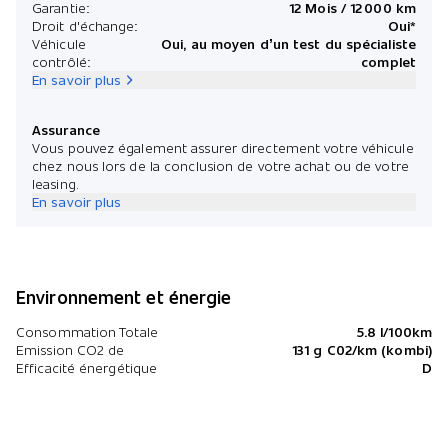
*Prix 
Garantie:
12 Mois / 12 000 km
Droit d'échange:
Oui*
Véhicule
Oui, au moyen d’un test du spécialiste
contrôlé:
complet
En savoir plus
Assurance
Vous pouvez également assurer directement votre véhicule
chez nous lors de la conclusion de votre achat ou de votre
leasing.
En savoir plus
Environnement et énergie
Consommation Totale
5.8 l/100km
Emission CO2 de
131 g C02/km (kombi)
Efficacité énergétique
D