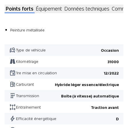
Points forts
Équipement
Données techniques
Commen
Peinture métallisée
Type de véhicule
Occasion
Kilométrage
31000
1re mise en circulation
12/2022
Carburant
Hybride léger essence/électrique
Transmission
Boîte (à vitesse) automatique
Entraînement
Traction avant
Efficacité énergétique
D