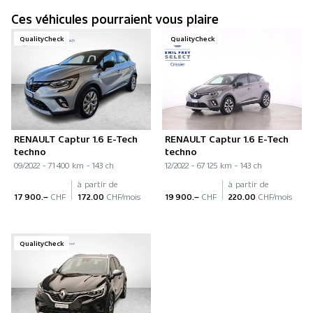
Ces véhicules pourraient vous plaire
QualityCheck
QualityCheck
RENAULT Captur 1.6 E-Tech
RENAULT Captur 1.6 E-Tech
techno
techno
09/2022 - 71 400 km - 143 ch
12/2022 - 67 125 km - 143 ch
à partir de
à partir de
17 900.–
CHF
172.00
CHF/mois
19 900.–
CHF
220.00
CHF/mois
QualityCheck