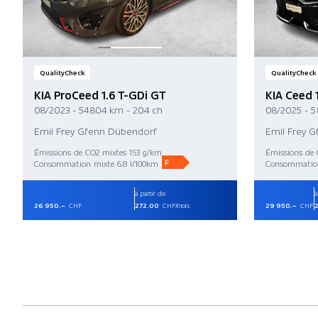
QualityCheck
QualityCheck
KIA ProCeed 1.6 T-GDi GT
KIA Ceed 1
08/2023 - 54 804 km - 204 ch
08/2025 - 5
Emil Frey Gfenn Dübendorf
Emil Frey 
Émissions de CO2 mixtes 153 g/km
Émissions de 
F
Consommation mixte 6.8 l/100km
Consommation
à partir de
à
26 950.–
CHF
272.00
CHF/mois
29 950.–
CHF