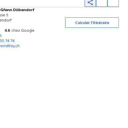
y Gfenn Dübendorf
Essai sur route
sse 5
endorf
Calculer l’itinéraire
4.6
chez Google
t
255 74 74
emilfrey.ch