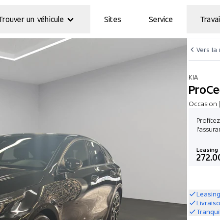
Trouver un véhicule
Sites
Service
Travai
Vers la
KIA
ProCe
Occasion 
Profite
l'assura
Leasing
272.0
Leasing
Livrais
Tranqui