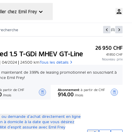
ller chez Emil Frey
 recherche
26 950 CHF
ed 1.5 T-GDi MHEV GT-Line
41 850 CHF
Nouveau prix
| 04/2024 | 24 500 km
Tous les détails
z maintenant de 3.99% de leasing promotionnel en souscrivant à
nce Emil Frey!
à partir de CHF
Abonnement
à partir de CHF
0
914.00
/mois
/mois
Créer une offre
 ou demande d’achat directement en ligne
on à domicile à la date que vous désirez
llité d’esprit assurée avec Emil Frey