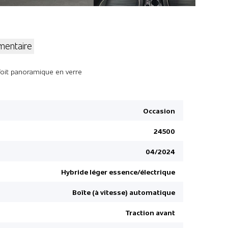
entaire
Aucune gar
Toit panoramique en verre
Assistance
Climatisat
Occasion
Siège pass
24500
Détecteur 
Capteur de
04/2024
Airbag de t
Hybride léger essence/électrique
Frein à ma
Boîte (à vitesse) automatique
Jantes en a
Capteur de
Traction avant
Accoudoir 