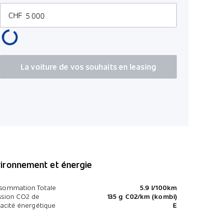
3 
distance
CHF
Dossier ar
Kilomètres 
Couvre-ba
Pédales e
100
HSA Assist
La voiture de vos souhaits en leasing
*Prix TVA incl.
ironnement et énergie
sommation Totale
5.9 l/100km
ssion CO2 de
135 g C02/km (kombi)
cacité énergétique
E