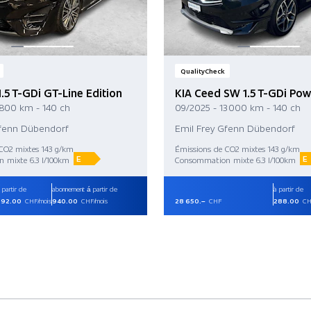
QualityCheck
.5 T-GDi GT-Line Edition
KIA Ceed SW 1.5 T-GDi Pow
 800 km - 140 ch
09/2025 - 13 000 km - 140 ch
Gfenn Dübendorf
Emil Frey Gfenn Dübendorf
CO2 mixtes 143 g/km
Émissions de CO2 mixtes 143 g/km
E
E
 mixte 6.3 l/100km
Consommation mixte 6.3 l/100km
 partir de
abonnement á partir de
à partir de
292.00
CHF/mois
940.00
CHF/mois
28 650.–
CHF
288.00
CH