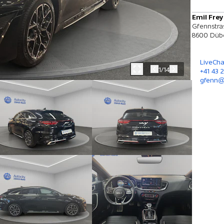
Emil Fre
Gfennstra
8600 Düb
LiveCha
1/14
+41 43 
gfenn@