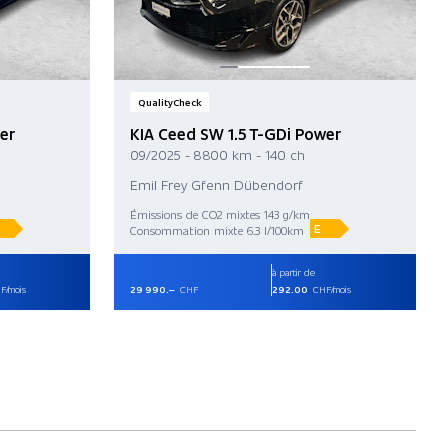
QualityCheck
er
KIA Ceed SW 1.5 T-GDi Power
09/2025 - 8 800 km - 140 ch
Emil Frey Gfenn Dübendorf
Émissions de CO2 mixtes 143 g/km
E
Consommation mixte 6.3 l/100km
à partir de
F/mois
29 990.–
CHF
292.00
CHF/mois