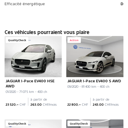
Efficacité énergétique
D
Ces véhicules pourraient vous plaire
QualityCheck
Action
JAGUAR I-Pace EV400 HSE
JAGUAR I-Pace EV400 S AWD
AWD
09/2020 - 81 400 km - 400 ch
01/2020 - 71 075 km - 400 ch
à partir de
à partir de
23 520.–
CHF
263.00
CHF/mois
22 800.–
CHF
243.00
CHF/mois
QualityCheck
QualityCheck