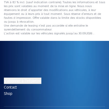
TVA à 8,1 % incl. (sauf indication contraire). Toutes les informations et tous
les prix sont valables au moment de la mise en ligne. Nous nous
réservons le droit d’apporter des modifications aux véhicules, à leur
équipement ou à leurs prix à tout moment. Sous réserve d’erreurs et de
fautes d impression. Offre valable dans la limite des stocks disponibles
ou jusqu à révocation.
Une demande de leasing n’est pas accordée si elle entraîne le
surendettement du consommateur.
L’action est valable sur les véhicules signalés jusqu’au 30.09.2026 .
S’abonner à l’infolettre
Contact
Shop