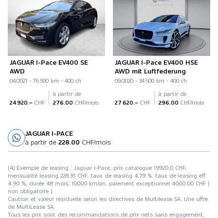
JAGUAR I-Pace EV400 SE
JAGUAR I-Pace EV400 HSE
AWD
AWD mit Luftfederung
04/2021 - 76 500 km - 400 ch
09/2020 - 34 500 km - 400 ch
à partir de
à partir de
24 920.–
CHF
276.00
CHF/mois
27 620.–
CHF
296.00
CHF/mois
JAGUAR I-PACE
Essai sur route
à partir de
228.00
CHF/mois
(4) Exemple de leasing : Jaguar I-Pace, prix catalogue 19920.0 CHF,
mensualité leasing 228.35 CHF, taux de leasing 4.79 %, taux de leasing eff.
4.90 %, durée 48 mois, 10000 km/an, paiement exceptionnel 4000.00 CHF (
non obligatoire ).
Caution et valeur résiduelle selon les directives de Multilease SA. Une offre
de MultiLease SA.
Tous les prix sont des recommandations de prix nets sans engagement,