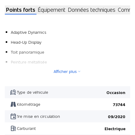
Points forts
Équipement
Données techniques
Commen
Adaptive Dynamics
Head-Up Display
Toit panoramique
Peinture métallisée
Afficher plus
Pack Black
Pack Hiver
Adaptive Surface Response
Type de véhicule
Occasion
Ionisation de l'air
Kilométrage
73744
Suspension pneumatique électronique
1re mise en circulation
09/2020
Tapis
Carburant
Electrique
Vitres surteintées en gris dès le montant B