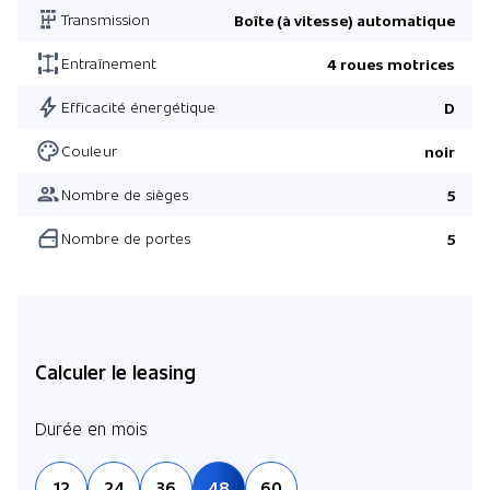
Transmission
Boîte (à vitesse) automatique
Phares anti-brouillard
Décoration en aluminium
Entraînement
4 roues motrices
Éclairage d'ambiance étendu
Efficacité énergétique
D
Ciel Morzine Ebony
Couleur
noir
Pack Hiver
Nombre de sièges
5
Pack Black
Nombre de portes
5
Calculer le leasing
Durée en mois
12
24
36
48
60