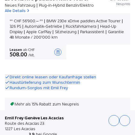
Neupreis
Neues Fahrzeug | Plug-in-Hybrid Benzin/Elektro
Alle Details
** CHF 56'900.– ** | BMW 230e xDrive paddles Active Tourer |
326 PS | Automatik-Getriebe | Rückfahrkamera | Head-Up
Display | Apple CarPlay | Sitzheizung | Parkassistent | Garantie
48 Monate / 200'000 km
Leasen
ab CHF
508.00
/Mt.
Angebot zusammenstellen
Direkt online leasen oder Kaufanfrage stellen
Haustürlieferung zum Wunschtermin
Rundum-Sorglos mit Emil Frey
Mehr als 15% Rabatt zum Neupreis
Emil Frey Genève Les Acacias
Route des Acacias 23
1227 Les Acacias
3.9
bei Google