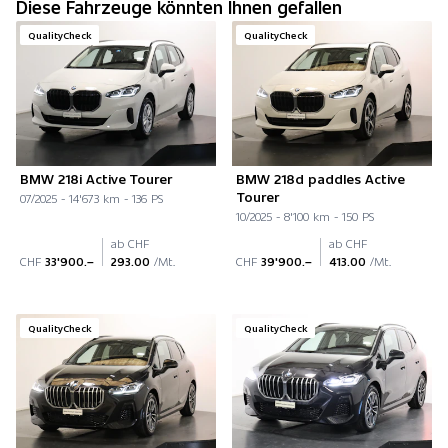
Diese Fahrzeuge könnten Ihnen gefallen
QualityCheck
QualityCheck
BMW 218i Active Tourer
BMW 218d paddles Active
Tourer
07/2025 - 14'673 km - 136 PS
10/2025 - 8'100 km - 150 PS
ab CHF
ab CHF
CHF
33'900.–
293.00
/Mt.
CHF
39'900.–
413.00
/Mt.
QualityCheck
QualityCheck