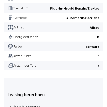
Interieurleisten schwarz hochglänzend
Treibstoff
Plug-in-Hybrid Benzin/Elektro
Pack Comfort
Getriebe
Automatik-Getriebe
Driving Assistant Professional
Antrieb
Allrad
Metallic-Lackierung
Fernlichtassistent
Energieeffizienz
D
Pack Innovation
Farbe
schwarz
Pack M Sport
Anzahl Sitze
5
Pack Comfort
Anzahl der Türen
5
Pack M Sport Edition
Driving Assistant Professional
Leasing berechnen
Laufzeit in Monaten