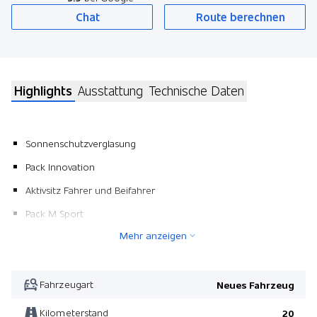
Chat
Route berechnen
Highlights
Ausstattung
Technische Daten
Sonnenschutzverglasung
Pack Innovation
Aktivsitz Fahrer und Beifahrer
Pack M Sport
Mehr anzeigen
BMW Repair 4 Jahre/ 200'000 km
BIN Dachhimmel anthrazit
Pack M Sport Edition
Fahrzeugart
Neues Fahrzeug
Lenkradheizung
Kilometerstand
20