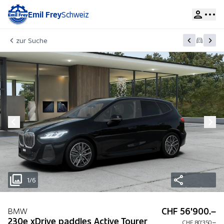
Emil Frey
Schweiz
zur Suche
1/6
CHF 56'900.–
BMW
230e xDrive paddles Active Tourer
CHF 80'350.–