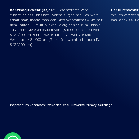
Benzinäquivalent (Bä):
Bei Dieselmotoren wird
Der Durchschni
zusätzlich das Benzinäquivalent aufgeführt. Den Wert
der Schweiz verk
erhält man, indem man den Dieselverbrauch/100 km mit
das Jahr 2026. De
dem Faktor 113 multipliziert. So ergibt sich zum Beispiel
aus einem Dieselverbrauch von 4,8 l/100 km ein Ba von
5,42 1/100 km. Schreibweise auf dieser Website Mix-
Verbrauch 4,8 1/100 km (Benzinäquivalent oder auch Ba
5,42 1/100 km).
Impressum
Datenschutz
Rechtliche Hinweise
Privacy Settings