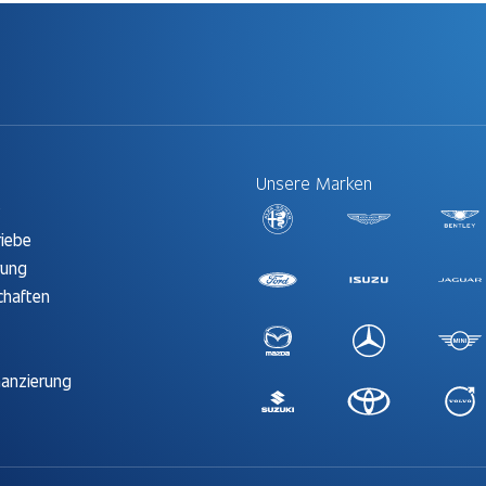
Unsere Marken
t
riebe
rung
chaften
nanzierung