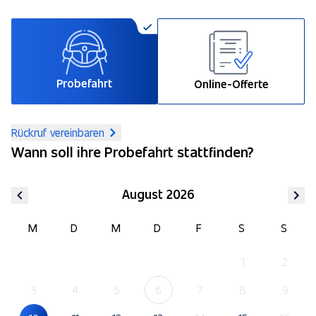
Probefahrt
Online-Offerte
Rückruf vereinbaren
Wann soll ihre Probefahrt stattfinden?
August 2026
M
D
M
D
F
S
S
1
2
3
4
5
6
7
8
9