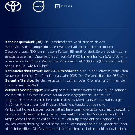
Benzinäquivalent (Bä):
Bei Dieselmotoren wird zusätzlich das
Benzinäquivalent aufgeführt. Den Wert erhält man, indem man den
Dieselverbrauch/100 km mit dem Faktor 113 multipliziert. So ergibt sich zum
Beispiel aus einem Dieselverbrauch von 4,8 l/100 km ein Ba von 5,42 1/100 km.
Schreibweise auf dieser Website Mix-Verbrauch 4,8 1/100 km (Benzinäquivalent
oder auch Ba 5,42 1/100 km).
Der Durchschnittswert der CO₂-Emissionen
aller in der Schweiz verkauften
Neuwagen beträgt 111 g/km für das Jahr 2026. Der Zielwert liegt bei 93.6 g/km.
Garantie/Service:
Bei den Angaben in Jahren oder Kilometer gilt immer der
zuerst erreichte Wert.
Verkaufsbedingungen:
Alle Angebote auf dieser Website sind gültig solange
Vorrat, bis auf Widerruf oder bis an dem angegebenen Datum. Die
aufgeführten Preise verstehen sich inkl. 8.1 % MwSt., ausser Nutzfahrzeuge.
Irrtümer, Änderungen bei Preisen, Modellen, Ausstattungen und
Verkaufsaktionen bleiben vorbehalten. Eine Leasingvergabe wird nicht gewährt,
falls sie zur Überschuldung der Konsumentin oder des Konsumenten führt.
Abgebildete Fahrzeuge enthalten zum Teil aufpreispflichtige Optionen. Die
Vollkaskoversicherung ist bei sämtlichen Leasingangeboten obligatorisch, aber
nicht inbegriffen. Die Anzahlung ist bei Leasingangeboten nicht obligatorisch.