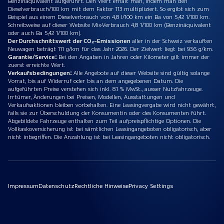
Benzinäquivalent aufgeführt. Den Wert erhält man, indem man den
Dieselverbrauch/100 km mit dem Faktor 113 multipliziert. So ergibt sich zum
Beispiel aus einem Dieselverbrauch von 4,8 l/100 km ein Ba von 5,42 1/100 km.
Schreibweise auf dieser Website Mix-Verbrauch 4,8 1/100 km (Benzinäquivalent
oder auch Ba 5,42 1/100 km).
Der Durchschnittswert der CO₂-Emissionen
aller in der Schweiz verkauften
Neuwagen beträgt 111 g/km für das Jahr 2026. Der Zielwert liegt bei 93.6 g/km.
Garantie/Service:
Bei den Angaben in Jahren oder Kilometer gilt immer der
zuerst erreichte Wert.
Verkaufsbedingungen:
Alle Angebote auf dieser Website sind gültig solange
Vorrat, bis auf Widerruf oder bis an dem angegebenen Datum. Die
aufgeführten Preise verstehen sich inkl. 8.1 % MwSt., ausser Nutzfahrzeuge.
Irrtümer, Änderungen bei Preisen, Modellen, Ausstattungen und
Verkaufsaktionen bleiben vorbehalten. Eine Leasingvergabe wird nicht gewährt,
falls sie zur Überschuldung der Konsumentin oder des Konsumenten führt.
Abgebildete Fahrzeuge enthalten zum Teil aufpreispflichtige Optionen. Die
Vollkaskoversicherung ist bei sämtlichen Leasingangeboten obligatorisch, aber
nicht inbegriffen. Die Anzahlung ist bei Leasingangeboten nicht obligatorisch.
Impressum
Datenschutz
Rechtliche Hinweise
Privacy Settings