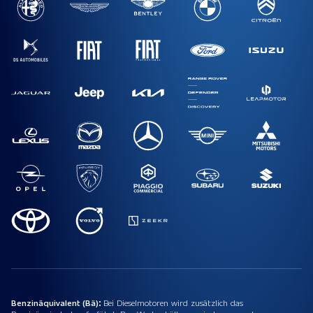
Benzinäquivalent (Bä):
Bei Dieselmotoren wird zusätzlich das