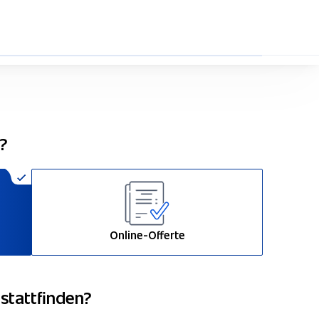
33%
n?
Online-Offerte
 stattfinden?