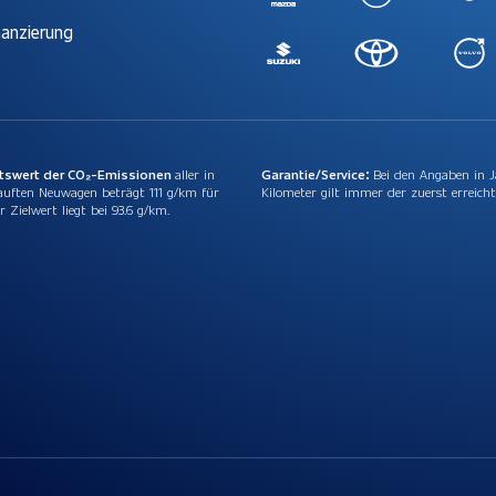
nanzierung
ttswert der CO₂-Emissionen
aller in
Garantie/Service:
Bei den Angaben in 
auften Neuwagen beträgt 111 g/km für
Kilometer gilt immer der zuerst erreicht
r Zielwert liegt bei 93.6 g/km.