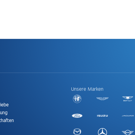
Unsere Marken
t
riebe
rung
chaften