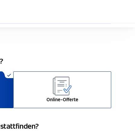
33%
n?
Online-Offerte
 stattfinden?