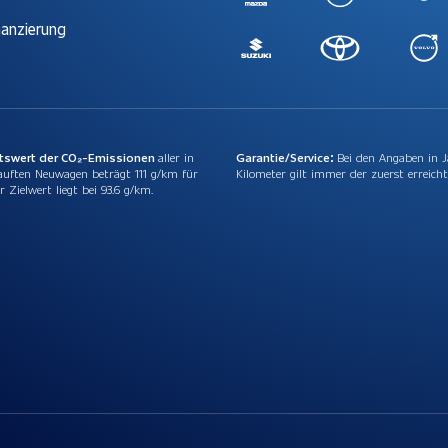
nanzierung
ttswert der CO₂-Emissionen
aller in
Garantie/Service:
Bei den Angaben in 
auften Neuwagen beträgt 111 g/km für
Kilometer gilt immer der zuerst erreicht
r Zielwert liegt bei 93.6 g/km.