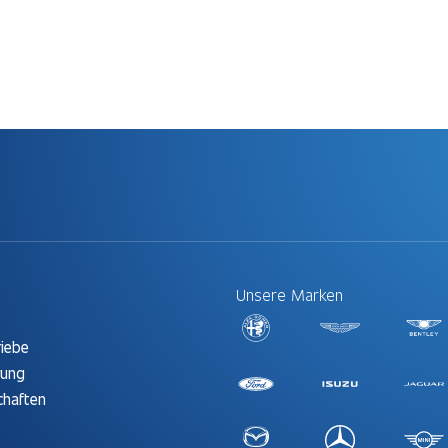
Unsere Marken
t
riebe
rung
chaften