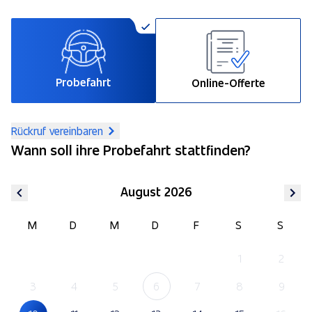
Probefahrt
Online-Offerte
Rückruf vereinbaren
Wann soll ihre Probefahrt stattfinden?
August 2026
M
D
M
D
F
S
S
1
2
3
4
5
6
7
8
9