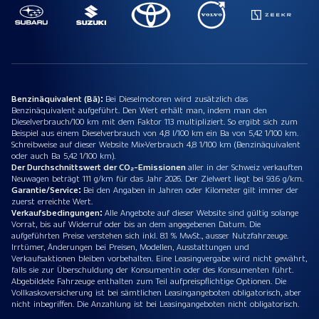
Benzinäquivalent (Bä):
Bei Dieselmotoren wird zusätzlich das
Benzinäquivalent aufgeführt. Den Wert erhält man, indem man den
Dieselverbrauch/100 km mit dem Faktor 113 multipliziert. So ergibt sich zum
Beispiel aus einem Dieselverbrauch von 4,8 l/100 km ein Ba von 5,42 1/100 km.
Schreibweise auf dieser Website Mix-Verbrauch 4,8 1/100 km (Benzinäquivalent
oder auch Ba 5,42 1/100 km).
Der Durchschnittswert der CO₂-Emissionen
aller in der Schweiz verkauften
Neuwagen beträgt 111 g/km für das Jahr 2026. Der Zielwert liegt bei 93.6 g/km.
Garantie/Service:
Bei den Angaben in Jahren oder Kilometer gilt immer der
zuerst erreichte Wert.
Verkaufsbedingungen:
Alle Angebote auf dieser Website sind gültig solange
Vorrat, bis auf Widerruf oder bis an dem angegebenen Datum. Die
aufgeführten Preise verstehen sich inkl. 8.1 % MwSt., ausser Nutzfahrzeuge.
Irrtümer, Änderungen bei Preisen, Modellen, Ausstattungen und
Verkaufsaktionen bleiben vorbehalten. Eine Leasingvergabe wird nicht gewährt,
falls sie zur Überschuldung der Konsumentin oder des Konsumenten führt.
Abgebildete Fahrzeuge enthalten zum Teil aufpreispflichtige Optionen. Die
Vollkaskoversicherung ist bei sämtlichen Leasingangeboten obligatorisch, aber
nicht inbegriffen. Die Anzahlung ist bei Leasingangeboten nicht obligatorisch.