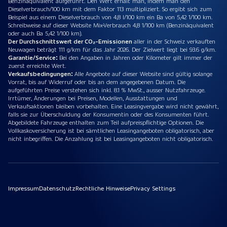
Benzinäquivalent aufgeführt. Den Wert erhält man, indem man den
Dieselverbrauch/100 km mit dem Faktor 113 multipliziert. So ergibt sich zum
Beispiel aus einem Dieselverbrauch von 4,8 l/100 km ein Ba von 5,42 1/100 km.
Schreibweise auf dieser Website Mix-Verbrauch 4,8 1/100 km (Benzinäquivalent
oder auch Ba 5,42 1/100 km).
Der Durchschnittswert der CO₂-Emissionen
aller in der Schweiz verkauften
Neuwagen beträgt 111 g/km für das Jahr 2026. Der Zielwert liegt bei 93.6 g/km.
Garantie/Service:
Bei den Angaben in Jahren oder Kilometer gilt immer der
zuerst erreichte Wert.
Verkaufsbedingungen:
Alle Angebote auf dieser Website sind gültig solange
Vorrat, bis auf Widerruf oder bis an dem angegebenen Datum. Die
aufgeführten Preise verstehen sich inkl. 8.1 % MwSt., ausser Nutzfahrzeuge.
Irrtümer, Änderungen bei Preisen, Modellen, Ausstattungen und
Verkaufsaktionen bleiben vorbehalten. Eine Leasingvergabe wird nicht gewährt,
falls sie zur Überschuldung der Konsumentin oder des Konsumenten führt.
Abgebildete Fahrzeuge enthalten zum Teil aufpreispflichtige Optionen. Die
Vollkaskoversicherung ist bei sämtlichen Leasingangeboten obligatorisch, aber
nicht inbegriffen. Die Anzahlung ist bei Leasingangeboten nicht obligatorisch.
Impressum
Datenschutz
Rechtliche Hinweise
Privacy Settings