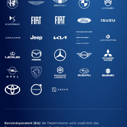
Benzinäquivalent (Bä):
Bei Dieselmotoren wird zusätzlich das