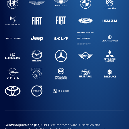
Benzinäquivalent (Bä):
Bei Dieselmotoren wird zusätzlich das