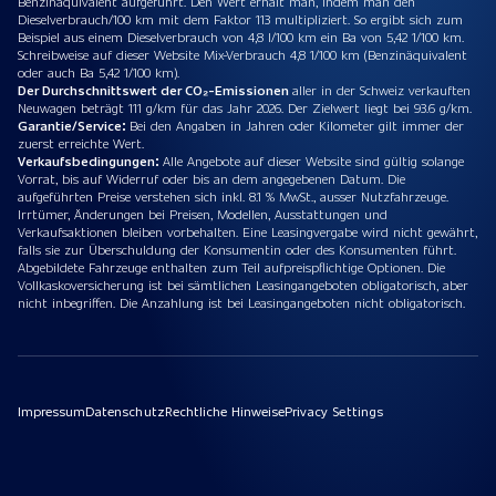
Benzinäquivalent aufgeführt. Den Wert erhält man, indem man den
Dieselverbrauch/100 km mit dem Faktor 113 multipliziert. So ergibt sich zum
Beispiel aus einem Dieselverbrauch von 4,8 l/100 km ein Ba von 5,42 1/100 km.
Schreibweise auf dieser Website Mix-Verbrauch 4,8 1/100 km (Benzinäquivalent
oder auch Ba 5,42 1/100 km).
Der Durchschnittswert der CO₂-Emissionen
aller in der Schweiz verkauften
Neuwagen beträgt 111 g/km für das Jahr 2026. Der Zielwert liegt bei 93.6 g/km.
Garantie/Service:
Bei den Angaben in Jahren oder Kilometer gilt immer der
zuerst erreichte Wert.
Verkaufsbedingungen:
Alle Angebote auf dieser Website sind gültig solange
Vorrat, bis auf Widerruf oder bis an dem angegebenen Datum. Die
aufgeführten Preise verstehen sich inkl. 8.1 % MwSt., ausser Nutzfahrzeuge.
Irrtümer, Änderungen bei Preisen, Modellen, Ausstattungen und
Verkaufsaktionen bleiben vorbehalten. Eine Leasingvergabe wird nicht gewährt,
falls sie zur Überschuldung der Konsumentin oder des Konsumenten führt.
Abgebildete Fahrzeuge enthalten zum Teil aufpreispflichtige Optionen. Die
Vollkaskoversicherung ist bei sämtlichen Leasingangeboten obligatorisch, aber
nicht inbegriffen. Die Anzahlung ist bei Leasingangeboten nicht obligatorisch.
Impressum
Datenschutz
Rechtliche Hinweise
Privacy Settings