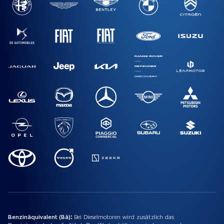
Benzinäquivalent (Bä):
Bei Dieselmotoren wird zusätzlich das