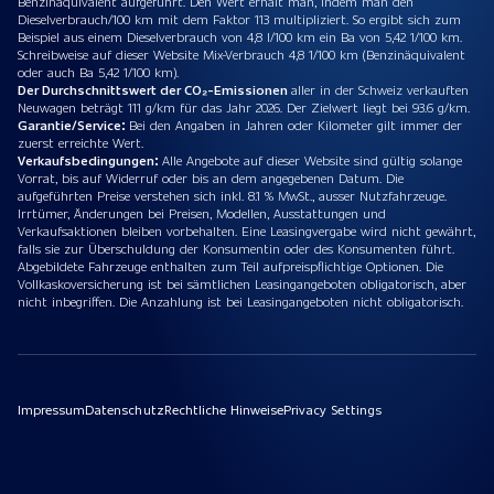
Benzinäquivalent aufgeführt. Den Wert erhält man, indem man den
Dieselverbrauch/100 km mit dem Faktor 113 multipliziert. So ergibt sich zum
Beispiel aus einem Dieselverbrauch von 4,8 l/100 km ein Ba von 5,42 1/100 km.
Schreibweise auf dieser Website Mix-Verbrauch 4,8 1/100 km (Benzinäquivalent
oder auch Ba 5,42 1/100 km).
Der Durchschnittswert der CO₂-Emissionen
aller in der Schweiz verkauften
Neuwagen beträgt 111 g/km für das Jahr 2026. Der Zielwert liegt bei 93.6 g/km.
Garantie/Service:
Bei den Angaben in Jahren oder Kilometer gilt immer der
zuerst erreichte Wert.
Verkaufsbedingungen:
Alle Angebote auf dieser Website sind gültig solange
Vorrat, bis auf Widerruf oder bis an dem angegebenen Datum. Die
aufgeführten Preise verstehen sich inkl. 8.1 % MwSt., ausser Nutzfahrzeuge.
Irrtümer, Änderungen bei Preisen, Modellen, Ausstattungen und
Verkaufsaktionen bleiben vorbehalten. Eine Leasingvergabe wird nicht gewährt,
falls sie zur Überschuldung der Konsumentin oder des Konsumenten führt.
Abgebildete Fahrzeuge enthalten zum Teil aufpreispflichtige Optionen. Die
Vollkaskoversicherung ist bei sämtlichen Leasingangeboten obligatorisch, aber
nicht inbegriffen. Die Anzahlung ist bei Leasingangeboten nicht obligatorisch.
Impressum
Datenschutz
Rechtliche Hinweise
Privacy Settings