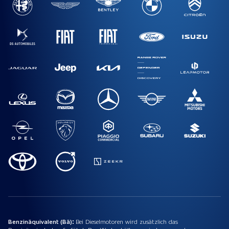
Benzinäquivalent (Bä):
Bei Dieselmotoren wird zusätzlich das