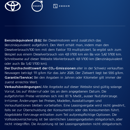
Benzinäquivalent (Bä):
Bei Dieselmotoren wird zusätzlich das
Benzinäquivalent aufgeführt. Den Wert erhält man, indem man den
Dieselverbrauch/100 km mit dem Faktor 113 multipliziert. So ergibt sich zum
Beispiel aus einem Dieselverbrauch von 4,8 l/100 km ein Ba von 5,42 1/100 km.
Schreibweise auf dieser Website Mix-Verbrauch 4,8 1/100 km (Benzinäquivalent
oder auch Ba 5,42 1/100 km).
Der Durchschnittswert der CO₂-Emissionen
aller in der Schweiz verkauften
Neuwagen beträgt 111 g/km für das Jahr 2026. Der Zielwert liegt bei 93.6 g/km.
Garantie/Service:
Bei den Angaben in Jahren oder Kilometer gilt immer der
zuerst erreichte Wert.
Verkaufsbedingungen:
Alle Angebote auf dieser Website sind gültig solange
Vorrat, bis auf Widerruf oder bis an dem angegebenen Datum. Die
aufgeführten Preise verstehen sich inkl. 8.1 % MwSt., ausser Nutzfahrzeuge.
Irrtümer, Änderungen bei Preisen, Modellen, Ausstattungen und
Verkaufsaktionen bleiben vorbehalten. Eine Leasingvergabe wird nicht gewährt,
falls sie zur Überschuldung der Konsumentin oder des Konsumenten führt.
Abgebildete Fahrzeuge enthalten zum Teil aufpreispflichtige Optionen. Die
Vollkaskoversicherung ist bei sämtlichen Leasingangeboten obligatorisch, aber
nicht inbegriffen. Die Anzahlung ist bei Leasingangeboten nicht obligatorisch.