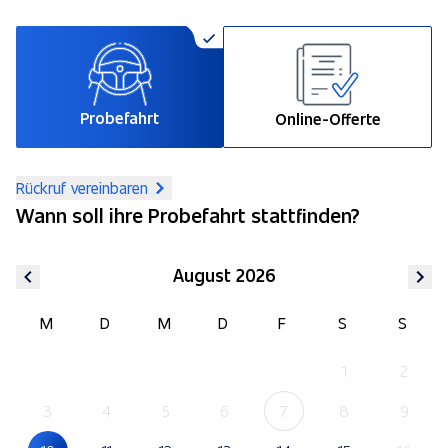
Probefahrt
Online-Offerte
Rückruf vereinbaren
Wann soll ihre Probefahrt stattfinden?
August 2026
M
D
M
D
F
S
S
1
2
3
4
5
6
7
8
9