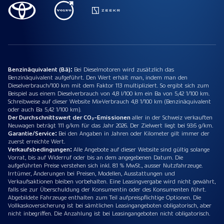
Benzinäquivalent (Bä):
Bei Dieselmotoren wird zusätzlich das
Benzinäquivalent aufgeführt. Den Wert erhält man, indem man den
Dieselverbrauch/100 km mit dem Faktor 113 multipliziert. So ergibt sich zum
Beispiel aus einem Dieselverbrauch von 4,8 l/100 km ein Ba von 5,42 1/100 km.
Schreibweise auf dieser Website Mix-Verbrauch 4,8 1/100 km (Benzinäquivalent
oder auch Ba 5,42 1/100 km).
Der Durchschnittswert der CO₂-Emissionen
aller in der Schweiz verkauften
Neuwagen beträgt 111 g/km für das Jahr 2026. Der Zielwert liegt bei 93.6 g/km.
Garantie/Service:
Bei den Angaben in Jahren oder Kilometer gilt immer der
zuerst erreichte Wert.
Verkaufsbedingungen:
Alle Angebote auf dieser Website sind gültig solange
Vorrat, bis auf Widerruf oder bis an dem angegebenen Datum. Die
aufgeführten Preise verstehen sich inkl. 8.1 % MwSt., ausser Nutzfahrzeuge.
Irrtümer, Änderungen bei Preisen, Modellen, Ausstattungen und
Verkaufsaktionen bleiben vorbehalten. Eine Leasingvergabe wird nicht gewährt,
falls sie zur Überschuldung der Konsumentin oder des Konsumenten führt.
Abgebildete Fahrzeuge enthalten zum Teil aufpreispflichtige Optionen. Die
Vollkaskoversicherung ist bei sämtlichen Leasingangeboten obligatorisch, aber
nicht inbegriffen. Die Anzahlung ist bei Leasingangeboten nicht obligatorisch.