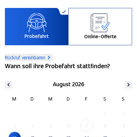
Probefahrt
Online-Offerte
Rückruf vereinbaren
Wann soll ihre Probefahrt stattfinden?
August 2026
M
D
M
D
F
S
S
1
2
3
4
5
6
7
8
9